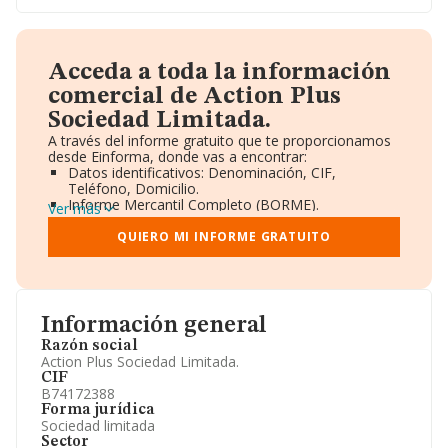
Acceda a toda la información
comercial de Action Plus
Sociedad Limitada.
A través del informe gratuito que te proporcionamos
desde Einforma, donde vas a encontrar:
Datos identificativos: Denominación, CIF,
Teléfono, Domicilio.
Informe Mercantil Completo (BORME).
Ver más
Gráficos de Evolución Ventas y Empleados.
Consejo de Administración y Administradores.
QUIERO MI INFORME GRATUITO
Directivos y Ejecutivos.
Accionistas.
Participaciones y Vinculaciones en otras empresas.
Artículos de prensa publicados sobre la empresa.
Información oficial y registral complementaria.
Información general
Razón social
Action Plus Sociedad Limitada.
CIF
B74172388
Forma jurídica
Sociedad limitada
Sector