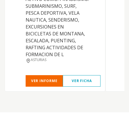
c
SUBMARINISMO, SURF,
s
PESCA DEPORTIVA, VELA
i
NAUTICA, SENDERISMO,
t
EXCURSIONES EN
o
BICICLETAS DE MONTANA,
b
ESCALADA, PUENTING,
C
RAFTING ACTIVIDADES DE
e
FORMACION DE L
d
ASTURIAS
c
VER INFORME
VER FICHA