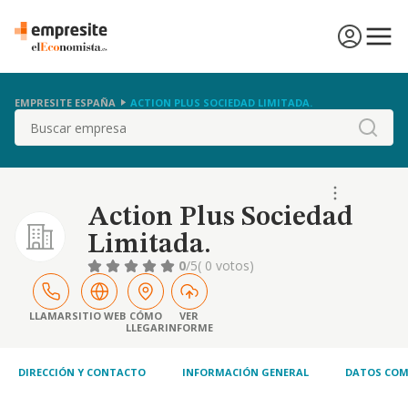
EMPRESITE ESPAÑA
ACTION PLUS SOCIEDAD LIMITADA.
Buscar
Action Plus Sociedad
Limitada.
0
/5
( 0 votos)
LLAMAR
SITIO WEB
CÓMO
VER
LLEGAR
INFORME
DIRECCIÓN Y CONTACTO
INFORMACIÓN GENERAL
DATOS COM