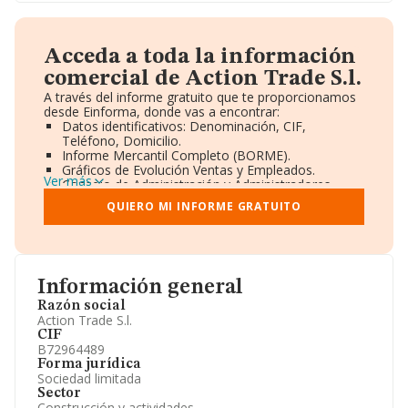
Acceda a toda la información
comercial de Action Trade S.l.
A través del informe gratuito que te proporcionamos
desde Einforma, donde vas a encontrar:
Datos identificativos: Denominación, CIF,
Teléfono, Domicilio.
Informe Mercantil Completo (BORME).
Gráficos de Evolución Ventas y Empleados.
Ver más
Consejo de Administración y Administradores.
Directivos y Ejecutivos.
QUIERO MI INFORME GRATUITO
Accionistas.
Participaciones y Vinculaciones en otras empresas.
Artículos de prensa publicados sobre la empresa.
Información oficial y registral complementaria.
Información general
Razón social
Action Trade S.l.
CIF
B72964489
Forma jurídica
Sociedad limitada
Sector
Construcción y actividades