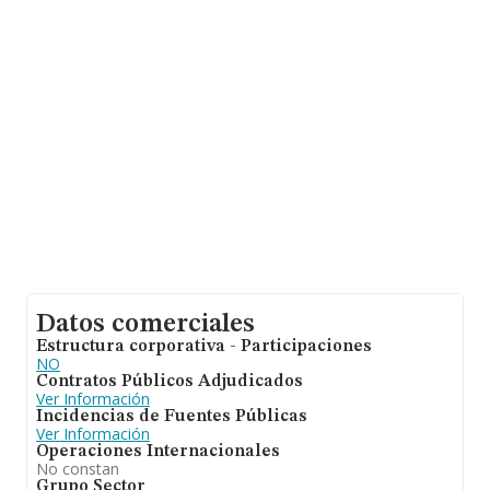
las compañías. Para aportar ulterior información de
interés en el ámbito sectorial, la antigüedad alcanza los
7 años desde la constitución. La media de empleados
de las empresas es de 1.
Datos comerciales
Estructura corporativa - Participaciones
NO
Contratos Públicos Adjudicados
Ver Información
Incidencias de Fuentes Públicas
Ver Información
Operaciones Internacionales
No constan
Grupo Sector