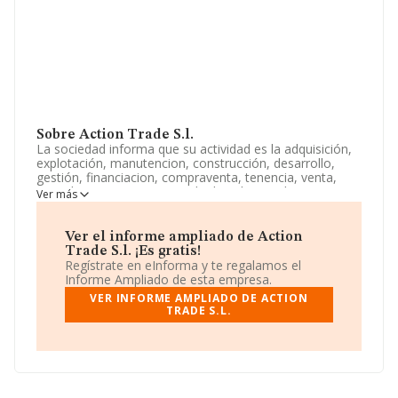
Sobre Action Trade S.l.
La sociedad informa que su actividad es la adquisición,
explotación, manutencion, construcción, desarrollo,
gestión, financiacion, compraventa, tenencia, venta,
arrendamiento, concesion de derechos reales o
Ver más
derechos personales de bienes inmuebles incluyendo,..
La empresa está registrada como Sociedad Limitada. Su
CNAE corresponde a 6831 con código 'Agentes de la
Ver el informe ampliado de Action
propiedad inmobiliaria'. No realiza actividad de
Trade S.l. ¡Es gratis!
importación y/o exportación.
Regístrate en eInforma y te regalamos el
Informe Ampliado de esta empresa.
La compañía
Action Trade S.L
, B72964489, tiene
VER INFORME AMPLIADO DE ACTION
domicilio fiscal en Avenida Diagonal núm. 477 P. 20,
TRADE S.L.
(08036), en el municipio de Barcelona, Cataluña.
En base a la información de la que dispone INFORMA
sobre 54.122 compañías, la facturación en el ámbito
nacional alcanza los 4.318 millones de euros y se calcula
un promedio de facturación de 79 mil euros entre todas