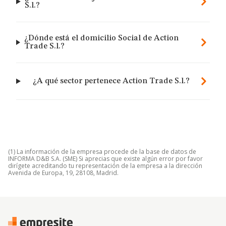
S.l.?
¿Dónde está el domicilio Social de Action
Trade S.l.?
¿A qué sector pertenece Action Trade S.l.?
(1) La información de la empresa procede de la base de datos de
INFORMA D&B S.A. (SME) Si aprecias que existe algún error por favor
dirígete acreditando tu representación de la empresa a la dirección
Avenida de Europa, 19, 28108, Madrid.