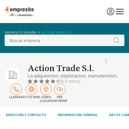
EMPRESITE ESPAÑA
ACTION TRADE S.L.
Buscar
Action Trade S.l.
La adquisicion, explotacion, manutencion,
construccion, desarrollo, gestion,
0
/5
( 0 votos)
financiacion, compraventa, tenencia, venta,
arrendamiento, concesion de derechos
reales o derechos personales de bienes
LLAMAR
SITIO WEB
CÓMO
VER
LLEGAR
INFORME
inmuebles incluyendo, ...
DIRECCIÓN Y CONTACTO
INFORMACIÓN GENERAL
DATOS COM