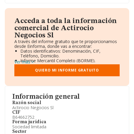
Acceda a toda la información
comercial de Actirocio
Negocios Sl
A través del informe gratuito que te proporcionamos
desde Einforma, donde vas a encontrar:
Datos identificativos: Denominación, CIF,
Teléfono, Domicilio.
Informe Mercantil Completo (BORME).
Ver más
Gráficos de Evolución Ventas y Empleados.
Consejo de Administración y Administradores.
QUIERO MI INFORME GRATUITO
Directivos y Ejecutivos.
Accionistas.
Participaciones y Vinculaciones en otras empresas.
Artículos de prensa publicados sobre la empresa.
Información oficial y registral complementaria.
Información general
Razón social
Actirocio Negocios Sl
CIF
B64662752
Forma jurídica
Sociedad limitada
Sector