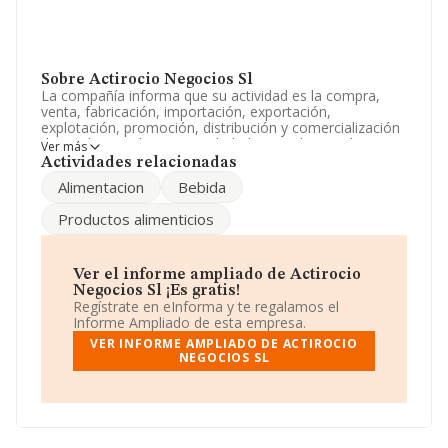
Sobre Actirocio Negocios Sl
La compañía informa que su actividad es la compra,
venta, fabricación, importación, exportación,
explotación, promoción, distribución y comercialización
de productos alimenticios, bebidas y todo tipo de
Ver más
artículos relacionados con los tejidos, etc. La empresa
Actividades relacionadas
es una Sociedad Limitada. Su CNAE corresponde a 4721
Alimentacion
Bebida
con código 'Comercio al por menor de frutas y
hortalizas en establecimientos especializados'. La
Productos alimenticios
empresa no tiene actividad en mercados exteriores.
Acerca de los empleados, ha contado con una
reducción del 25% y atendiendo a los datos disponibles
Ver el informe ampliado de Actirocio
en INFORMA, ese número ha estado por encima de la
Negocios Sl ¡Es gratis!
media de sector.
Regístrate en eInforma y te regalamos el
Informe Ampliado de esta empresa.
La sociedad
Actirocio Negocios S.L
, B64662752, se
VER INFORME AMPLIADO DE ACTIROCIO
encuentra en Calle Gava núm. 19 Loc 1, (08014), en el
NEGOCIOS SL
municipio de Barcelona, Cataluña.
Con los datos a disposición de INFORMA sobre 5.325
empresas pertenecientes al sector, la facturación en el
ámbito nacional alcanza los 1.291 millones de euros y
se calcula un promedio de facturación de 242 mil euros