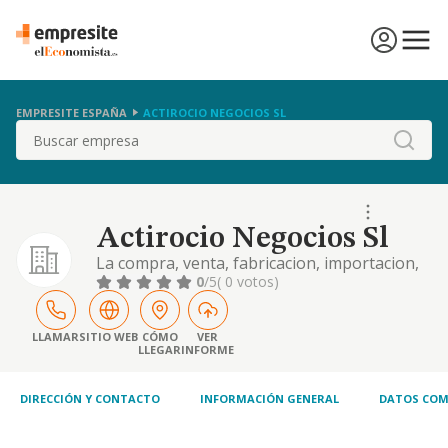
EMPRESITE ESPAÑA
ACTIROCIO NEGOCIOS SL
Buscar
Actirocio Negocios Sl
La compra, venta, fabricacion, importacion,
exportacion, explotacion, promocion,
0
/5
( 0 votos)
distribucion y comercializacion de productos
alimenticios, bebidas y todo tipo de articulos
relacionados con los tejidos, etc.
LLAMAR
SITIO WEB
CÓMO
VER
LLEGAR
INFORME
DIRECCIÓN Y CONTACTO
INFORMACIÓN GENERAL
DATOS COM