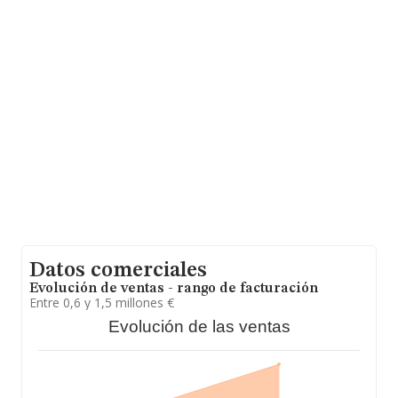
entre todas las compañías. Por último, con el fin de
ampliar la información relativa al ámbito de la empresa,
la antigüedad desde la constitución es de 17 años. La
media de empleados de las empresas es de 2.
Datos comerciales
Evolución de ventas - rango de facturación
Entre 0,6 y 1,5 millones €
Evolución de las ventas