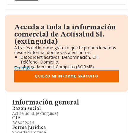
Acceda a toda la información
comercial de Actisalud Sl.
(extinguida)
A través del informe gratuito que te proporcionamos
desde Einforma, donde vas a encontrar:
Datos identificativos: Denominación, CIF,
Teléfono, Domicilio.
Informe Mercantil Completo (BORME).
Ver más
Gráficos de Evolución Ventas y Empleados.
Consejo de Administración y Administradores.
QUIERO MI INFORME GRATUITO
Directivos y Ejecutivos.
Accionistas.
Participaciones y Vinculaciones en otras empresas.
Artículos de prensa publicados sobre la empresa.
Información oficial y registral complementaria.
Información general
Razón social
Actisalud Sl. (extinguida)
CIF
B86432416
Forma jurídica
Sociedad limitada