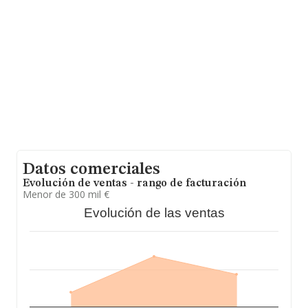
media entre todas las compañías es de 157 mil euros
de ventas en 2024. Teniendo en cuenta la información
sobre Madrid, en la base de datos de INFORMA
aparecen 1090 empresas, con ventas en 2024 de hasta
182 millones de euros. Como información adicional de
interés, la media de antigüedad desde la constitución es
de 9 años. La media de empleados de las empresas es
de 3.
Datos comerciales
Evolución de ventas - rango de facturación
Menor de 300 mil €
Evolución de las ventas