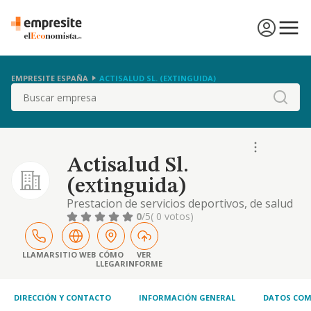
EMPRESITE ESPAÑA
ACTISALUD SL. (EXTINGUIDA)
Buscar
Actisalud Sl.
(extinguida)
Prestacion de servicios deportivos, de salud
y ocio. fabricacion, distribucion y
0
/5
( 0 votos)
comercializacion de productos,
equipamiento y ropa deportiva..
LLAMAR
SITIO WEB
CÓMO
VER
LLEGAR
INFORME
DIRECCIÓN Y CONTACTO
INFORMACIÓN GENERAL
DATOS COM