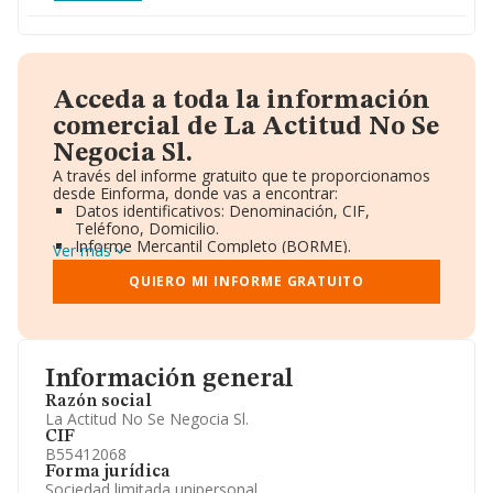
Acceda a toda la información
comercial de La Actitud No Se
Negocia Sl.
A través del informe gratuito que te proporcionamos
desde Einforma, donde vas a encontrar:
Datos identificativos: Denominación, CIF,
Teléfono, Domicilio.
Informe Mercantil Completo (BORME).
Ver más
Gráficos de Evolución Ventas y Empleados.
Consejo de Administración y Administradores.
QUIERO MI INFORME GRATUITO
Directivos y Ejecutivos.
Accionistas.
Participaciones y Vinculaciones en otras empresas.
Artículos de prensa publicados sobre la empresa.
Información oficial y registral complementaria.
Información general
Razón social
La Actitud No Se Negocia Sl.
CIF
B55412068
Forma jurídica
Sociedad limitada unipersonal