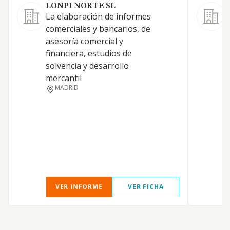
LONPI NORTE SL
S
La elaboración de informes
A
comerciales y bancarios, de
g
asesoría comercial y
8
financiera, estudios de
T
solvencia y desarrollo
4
mercantil
u
MADRID
p
d
p
4
m
P
VER INFORME
VER FICHA