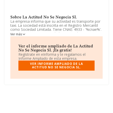
Sobre La Actitud No Se Negocia Sl.
La empresa informa que su actividad es transporte por
taxi. La sociedad está inscrita en el Registro Mercantil
como Sociedad Limitada. Tiene CNAE: 4933 - '%cnae%'.
La empresa no tiene actividad en mercados exteriores.
Ver más
La sociedad española
La Actitud No Se Negocia S.L
,
con CIF B55412068, se encuentra en Paseo Castellana
Ver el informe ampliado de La Actitud
núm. 194 1 A, (28046), Madrid, Madrid.
No Se Negocia Sl. ¡Es gratis!
Regístrate en eInforma y te regalamos el
En base a la información de la que dispone INFORMA
Informe Ampliado de esta empresa.
sobre 3.046 compañías, a nivel nacional la facturación
VER INFORME AMPLIADO DE LA
asciende a 1.139 millones de euros y el promedio de la
ACTITUD NO SE NEGOCIA SL.
facturación de ventas entre todas las compañías
asciende a los 374 mil euros. En cuanto a la información
relativa a la provincia de Madrid, en la base de datos
INFORMA constan 943 empresas, cuyas ventas han
alcanzado los 853 millones de euros. Por último, con el
fin de ampliar la información relativa al ámbito de la
empresa, la antigüedad desde la constitución es de 9
años. La media de empleados es de 6.