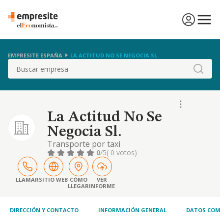
EMPRESITE ESPAÑA
LA ACTITUD NO SE NEGOCIA SL.
Buscar
La Actitud No Se
Negocia Sl.
Transporte por taxi
0
/5
( 0 votos)
LLAMAR
SITIO WEB
CÓMO
VER
LLEGAR
INFORME
DIRECCIÓN Y CONTACTO
INFORMACIÓN GENERAL
DATOS COM