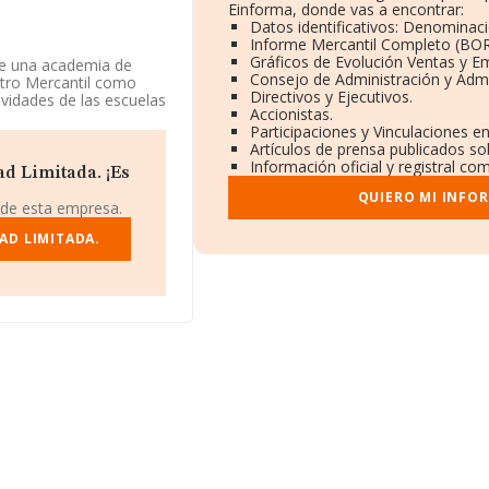
Einforma, donde vas a encontrar:
Datos identificativos: Denominaci
Informe Mercantil Completo (BO
Gráficos de Evolución Ventas y E
 de una academia de
Consejo de Administración y Admi
stro Mercantil como
Directivos y Ejecutivos.
vidades de las escuelas
Accionistas.
ora.
Participaciones y Vinculaciones e
Artículos de prensa publicados so
88533, está situada en
Información oficial y registral co
drid, Madrid.
ad Limitada. ¡Es
QUIERO MI INFO
19 empresas, a nivel
 de esta empresa.
tima que el promedio de
elación con la
AD LIMITADA.
 INFORMA aparecen 719
 Con el fin de ampliar
onstitución es de 20