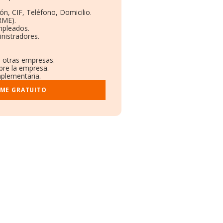
ón, CIF, Teléfono, Domicilio.
RME).
mpleados.
nistradores.
n otras empresas.
bre la empresa.
mplementaria.
RME GRATUITO