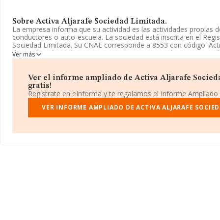
Sobre Activa Aljarafe Sociedad Limitada.
La empresa informa que su actividad es las actividades propias
conductores o auto-escuela. La sociedad está inscrita en el Regi
Sociedad Limitada. Su CNAE corresponde a 8553 con código 'Acti
de conducción y pilotaje'. La empresa es importadora y exportad
Ver más
La empresa
Activa Aljarafe Sociedad Limitada
, con NIF B915
Calle Zurbano Ct De Negocios Atrium núm. 45 Piso 1, (28010), Ma
Ver el informe ampliado de Activa Aljarafe Socied
gratis!
En relación con el sector y disponiendo de los datos de hasta 4.7
Regístrate en eInforma y te regalamos el Informe Ampliado
nacional la facturación asciende a 564 millones de euros y se es
la facturación entre todas las empresas es de 119 mil euros. En r
VER INFORME AMPLIADO DE ACTIVA ALJARAFE SOCIED
información de la provincia de Madrid, en la base de datos de
empresas, cuyas ventas han alcanzado los 134 millones de euros.
la información relativa a las compañías, la antigüedad desde la c
años. La media de empleados de las empresas es de 2.