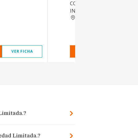
CONTABILIDAD, E.G.B.
INFORMATICA E IDIOMAS
MADRID
VER FICHA
VER INFORME
VER FIC
 Limitada.?
iedad Limitada.?