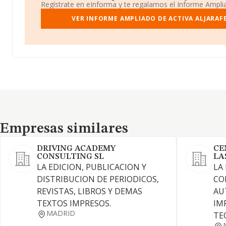
Regístrate en eInforma y te regalamos el Informe Ampl
VER INFORME AMPLIADO DE ACTIVA ALJARAFE
Empresas similares
Empresas similares
DRIVING ACADEMY
CE
CONSULTING SL
LA
LA EDICION, PUBLICACION Y
LA
DISTRIBUCION DE PERIODICOS,
CO
REVISTAS, LIBROS Y DEMAS
AU
TEXTOS IMPRESOS.
IM
MADRID
TE