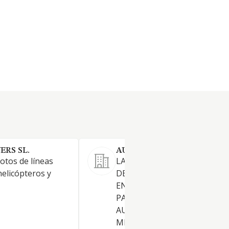
ERS SL.
AUTOESCUELA FESTIVAL S
otos de líneas
LA EXPLOTACION DEL NEGO
helicópteros y
DE AUTOESCUELA, ASI COMO
ENSENANZA Y PREPARACIO
PARA PROFESORES DE
AUTOESCUELA. ACADEMIA D
MECANOGRAFIA, TAQUIGRAFI