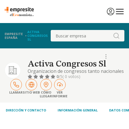
ACTIVA
Buscar
EMPRESITE
CONGRESOS
ESPAÑA
SL
Activa Congresos Sl
Organizacion de congresos tanto nacionales
como internacionales, prestacion de
0
/5
( 0 votos)
servicios de publicidad, marketing y
relaciones publicas, asi como eventos y
cualquier acto que los clientes le pueden
LLAMAR
SITIO WEB
CÓMO
VER
LLEGAR
INFORME
encargar
DIRECCIÓN Y CONTACTO
INFORMACIÓN GENERAL
DATOS COM