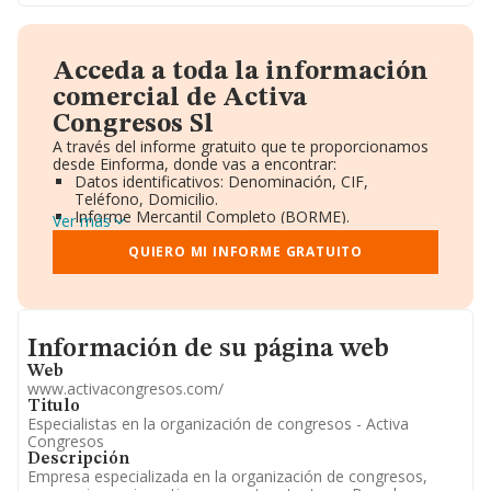
Acceda a toda la información
comercial de Activa
Congresos Sl
A través del informe gratuito que te proporcionamos
desde Einforma, donde vas a encontrar:
Datos identificativos: Denominación, CIF,
Teléfono, Domicilio.
Informe Mercantil Completo (BORME).
Ver más
Gráficos de Evolución Ventas y Empleados.
Consejo de Administración y Administradores.
QUIERO MI INFORME GRATUITO
Directivos y Ejecutivos.
Accionistas.
Participaciones y Vinculaciones en otras empresas.
Artículos de prensa publicados sobre la empresa.
Informacion de su página web
Información oficial y registral complementaria.
Información de su página web
Web
www.activacongresos.com/
Titulo
Especialistas en la organización de congresos - Activa
Congresos
Descripción
Empresa especializada en la organización de congresos,