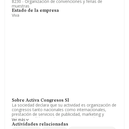
8230 - Organización de convenciones y ferias de
muestras
Estado de la empresa
Viva
Sobre Activa Congresos Sl
La sociedad declara que su actividad es organización de
congresos tanto nacionales como internacionales,
prestación de servicios de publicidad, marketing y
relaciones públicas, así como eventos y cualquier acto
Ver más
que los clientes le pueden encargar. La empresa es una
Actividades relacionadas
Sociedad Limitada. Su actividad CNAE es 'Organización