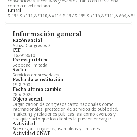
convenciones, incentivos y eventos, tanto en Barcelona
como a nivel nacional.
Email
&#99;&#111;&#110;&#116;&#97;&#99;&#116;&#111;&#64;&#97
Información general
Razón social
Activa Congresos Sl
CIF
B62918610
Forma jurídica
Sociedad limitada
Sector
Servicios empresariales
Fecha de constitución
19-8-2002
Fecha último cambio
28-6-2026
Objeto social
Organizacion de congresos tanto nacionales como
internacionales, prestacion de servicios de publicidad,
marketing y relaciones publicas, asi como eventos y
cualquier acto que los clientes le pueden encargar
Actividad
Serv.organ.congresos,asambleas y similares
Actividad CNAE