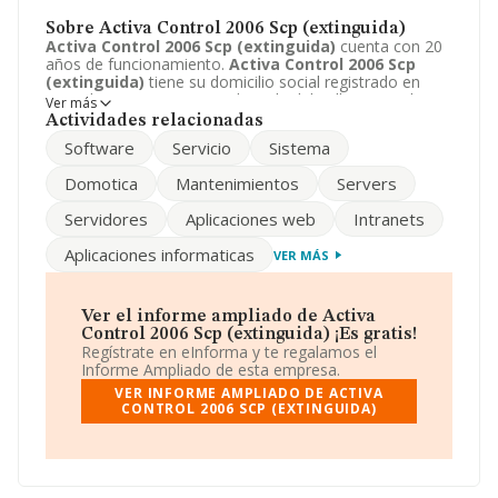
Sobre Activa Control 2006 Scp (extinguida)
Activa Control 2006 Scp (extinguida)
cuenta con 20
años de funcionamiento.
Activa Control 2006 Scp
(extinguida)
tiene su domicilio social registrado en
Avenida creu roja, 13, Cerdanyola del Valles, Barcelona.
Ver más
Enmarca su actividad CNAE principal como 6210 -
Actividades relacionadas
Actividades de programación informática.
Activa
Software
Servicio
Sistema
Control 2006 Scp (extinguida)
aparece inscrita como
Sociedad civil particular. Encontrará la web de la
Domotica
Mantenimientos
Servers
empresa
Activa Control 2006 Scp (extinguida)
en el
siguiente enlace:
http://www.activacontrol.com
.
Servidores
Aplicaciones web
Intranets
Aplicaciones informaticas
VER MÁS
Ver el informe ampliado de Activa
Control 2006 Scp (extinguida) ¡Es gratis!
Regístrate en eInforma y te regalamos el
Informe Ampliado de esta empresa.
VER INFORME AMPLIADO DE ACTIVA
CONTROL 2006 SCP (EXTINGUIDA)