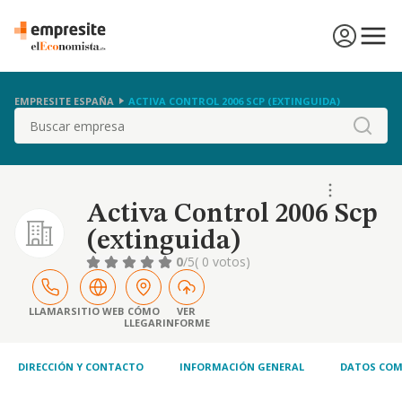
EMPRESITE ESPAÑA
ACTIVA CONTROL 2006 SCP (EXTINGUIDA)
Buscar
Activa Control 2006 Scp
(extinguida)
0
/5
( 0 votos)
LLAMAR
SITIO WEB
CÓMO
VER
LLEGAR
INFORME
DIRECCIÓN Y CONTACTO
INFORMACIÓN GENERAL
DATOS COM