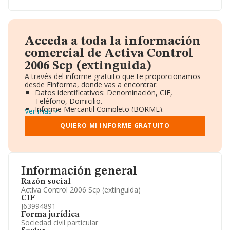
Acceda a toda la información
comercial de Activa Control
2006 Scp (extinguida)
A través del informe gratuito que te proporcionamos
desde Einforma, donde vas a encontrar:
Datos identificativos: Denominación, CIF,
Teléfono, Domicilio.
Informe Mercantil Completo (BORME).
Ver más
Gráficos de Evolución Ventas y Empleados.
Consejo de Administración y Administradores.
QUIERO MI INFORME GRATUITO
Directivos y Ejecutivos.
Accionistas.
Participaciones y Vinculaciones en otras empresas.
Artículos de prensa publicados sobre la empresa.
Información oficial y registral complementaria.
Información general
Razón social
Activa Control 2006 Scp (extinguida)
CIF
J63994891
Forma jurídica
Sociedad civil particular