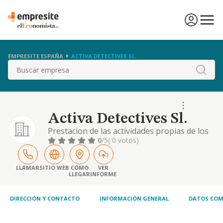
EMPRESITE ESPAÑA
ACTIVA DETECTIVES SL.
Buscar
Activa Detectives Sl.
Prestacion de las actividades propias de los
detectives, no pudiendo desarrollar ninguna
0
/5
( 0 votos)
de las atribuidas con caracter exclusivo a las
empresas de seguridad
LLAMAR
SITIO WEB
CÓMO
VER
LLEGAR
INFORME
DIRECCIÓN Y CONTACTO
INFORMACIÓN GENERAL
DATOS COM