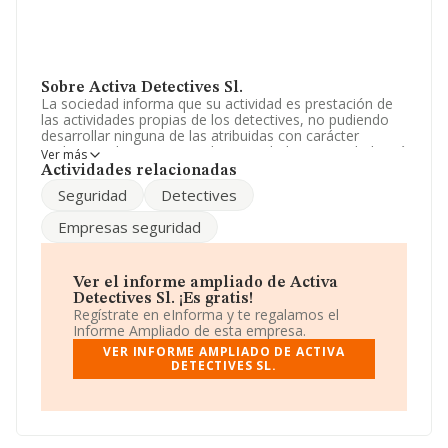
Sobre Activa Detectives Sl.
La sociedad informa que su actividad es prestación de
las actividades propias de los detectives, no pudiendo
desarrollar ninguna de las atribuidas con carácter
exclusivo a las empresas de seguridad. La sociedad está
Ver más
inscrita en el Registro Mercantil como Sociedad
Actividades relacionadas
Limitada. Su CNAE corresponde a 7499 con código
Seguridad
Detectives
'%cnae%'. No realiza actividad de importación y/o
exportación.
Empresas seguridad
La empresa
Activa Detectives S.L
, con NIF
B63082713, tiene domicilio fiscal en Calle Arago núm.
390, (08013), Barcelona, Cataluña.
Ver el informe ampliado de Activa
Detectives Sl. ¡Es gratis!
En base a la información de la que dispone INFORMA
Regístrate en eInforma y te regalamos el
sobre 26.323 compañías, a nivel nacional la facturación
Informe Ampliado de esta empresa.
asciende a 11.946 millones de euros y la media entre
VER INFORME AMPLIADO DE ACTIVA
todas las compañías es de 453 mil euros de ventas en
DETECTIVES SL.
2003. Para aportar ulterior información de interés en el
ámbito sectorial, la antigüedad desde la constitución es
de 18 años. La media de empleados es de 4.