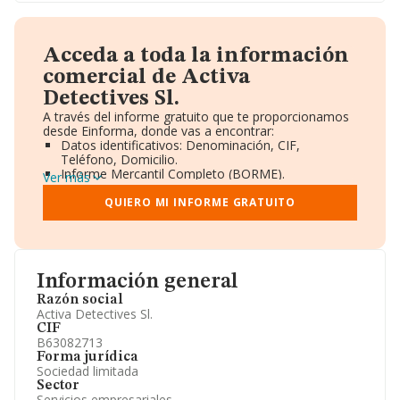
Acceda a toda la información
comercial de Activa
Detectives Sl.
A través del informe gratuito que te proporcionamos
desde Einforma, donde vas a encontrar:
Datos identificativos: Denominación, CIF,
Teléfono, Domicilio.
Informe Mercantil Completo (BORME).
Ver más
Gráficos de Evolución Ventas y Empleados.
Consejo de Administración y Administradores.
QUIERO MI INFORME GRATUITO
Directivos y Ejecutivos.
Accionistas.
Participaciones y Vinculaciones en otras empresas.
Artículos de prensa publicados sobre la empresa.
Información oficial y registral complementaria.
Información general
Razón social
Activa Detectives Sl.
CIF
B63082713
Forma jurídica
Sociedad limitada
Sector
Servicios empresariales