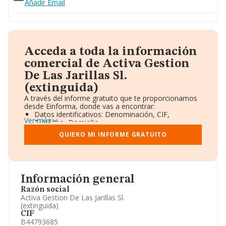
Añadir Email
Acceda a toda la información
comercial de Activa Gestion
De Las Jarillas Sl.
(extinguida)
A través del informe gratuito que te proporcionamos
desde Einforma, donde vas a encontrar:
Datos identificativos: Denominación, CIF,
Ver más
Teléfono, Domicilio.
Informe Mercantil Completo (BORME).
QUIERO MI INFORME GRATUITO
Gráficos de Evolución Ventas y Empleados.
Consejo de Administración y Administradores.
Directivos y Ejecutivos.
Accionistas.
Participaciones y Vinculaciones en otras empresas.
Información general
Artículos de prensa publicados sobre la empresa.
Información oficial y registral complementaria.
Razón social
Activa Gestion De Las Jarillas Sl.
(extinguida)
CIF
B44793685