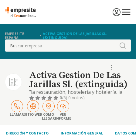
EMPRESITE
ACTIVA GESTION DE LAS JARILLAS SL.
ESPAÑA
(EXTINGUIDA)
Buscar
Activa Gestion De Las
Jarillas Sl. (extinguida)
"la restauración, hostelería y hotelería. la
organización de todo tipo de eventos,
0
/5
( 0 votos)
corporativos o sociales, para particulares o
empresas, bodas, banquetes, fiestas,
reuniones, foros nacionales e
LLAMAR
SITIO WEB
CÓMO
VER
LLEGAR
INFORME
internacionales, seminarios, etc. el
arrendamiento, subarrendamiento,
adquisición, enajenación
DIRECCIÓN Y CONTACTO
INFORMACIÓN GENERAL
DATOS COM