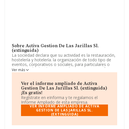
Sobre Activa Gestion De Las Jarillas Sl.
(extinguida)
La sociedad declara que su actividad es la restauración,
hostelería y hotelería. la organización de todo tipo de
eventos, corporativos o sociales, para particulares o
empresas, bodas, banquetes, fiestas, reuniones, foros
Ver más
nacionales e internacionales, seminarios, etc. el
arrendamiento, subarrendamiento, adquisición,
enajenación. La empresa aparece inscrita en el Registro
Ver el informe ampliado de Activa
Mercantil como Sociedad Limitada. Tiene CNAE: 5611 -
Gestion De Las Jarillas Sl. (extinguida)
'%cnae%'. La empresa no tiene actividad en mercados
¡Es gratis!
exteriores.
Regístrate en eInforma y te regalamos el
Informe Ampliado de esta empresa.
La empresa española
Activa Gestión de Las Jarillas
VER INFORME AMPLIADO DE ACTIVA
S.L. (extinguida)
GESTION DE LAS JARILLAS SL.
, CIF B44793685, se encuentra en
(EXTINGUIDA)
Calle Fuente Del Rey, (28023), Madrid, Madrid.
Con los datos a disposición de INFORMA sobre 142.938
empresas pertenecientes al sector, en el ámbito