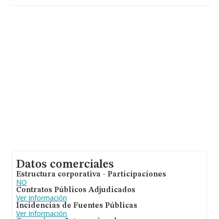
nacional la facturación alcanza la cifra de 31.947
millones de euros y la media de facturación de ventas
entre todas las compañías alcanza los 223 mil euros. En
relación con la información de la provincia de Madrid, en
la base de datos de INFORMA aparecen 26093
empresas, con ventas de 8.671 millones de euros. Por
último, con el fin de ampliar la información relativa al
ámbito de la empresa, la media de antigüedad desde la
constitución es de 12 años. La media de empleados de
las empresas es de 3.
Datos comerciales
Estructura corporativa - Participaciones
NO
Contratos Públicos Adjudicados
Ver Información
Incidencias de Fuentes Públicas
Ver Información