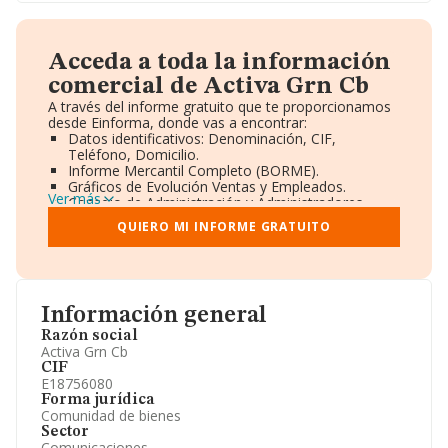
Acceda a toda la información
comercial de Activa Grn Cb
A través del informe gratuito que te proporcionamos
desde Einforma, donde vas a encontrar:
Datos identificativos: Denominación, CIF,
Teléfono, Domicilio.
Informe Mercantil Completo (BORME).
Gráficos de Evolución Ventas y Empleados.
Ver más
Consejo de Administración y Administradores.
Directivos y Ejecutivos.
QUIERO MI INFORME GRATUITO
Accionistas.
Participaciones y Vinculaciones en otras empresas.
Artículos de prensa publicados sobre la empresa.
Información oficial y registral complementaria.
Información general
Razón social
Activa Grn Cb
CIF
E18756080
Forma jurídica
Comunidad de bienes
Sector
Comunicaciones