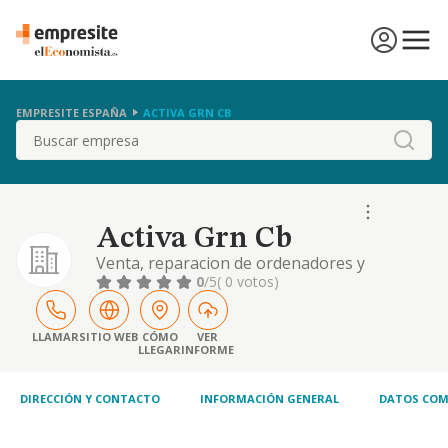
EMPRESITE ESPAÑA
ACTIVA GRN CB
Buscar
Activa Grn Cb
Venta, reparacion de ordenadores y
consumibles informaticos.
0
/5
( 0 votos)
LLAMAR
SITIO WEB
CÓMO
VER
LLEGAR
INFORME
DIRECCIÓN Y CONTACTO
INFORMACIÓN GENERAL
DATOS COM