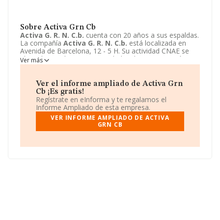
Sobre Activa Grn Cb
Activa G. R. N. C.b.
cuenta con 20 años a sus espaldas.
La compañía
Activa G. R. N. C.b.
está localizada en
Avenida de Barcelona, 12 - 5 H. Su actividad CNAE se
ubica dentro de 6210 - Actividades de programación
Ver más
informática.
Activa G. R. N. C.b.
tiene un modelo de
sociedad Comunidad de bienes.
Ver el informe ampliado de Activa Grn
Cb ¡Es gratis!
Regístrate en eInforma y te regalamos el
Informe Ampliado de esta empresa.
VER INFORME AMPLIADO DE ACTIVA
GRN CB