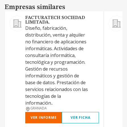
Empresas similares
Empresas similares
FACTURATECH SOCIEDAD
LIMITADA.
A
Diseño, fabricación,
distribución, venta y alquiler
no financiero de aplicaciones
informáticas. Actividades de
A
consultaría informática,
A
tecnológica y programación.
4
Gestión de recursos
informáticos y gestión de
base de datos. Prestación de
E
servicios relacionados con las
tecnologías de la
información..
GRANADA
VER INFORME
VER FICHA