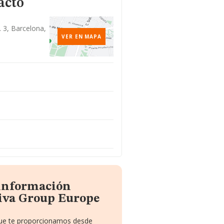
acto
a. 3, Barcelona,
VER EN MAPA
 información
iva Group Europe
 que te proporcionamos desde