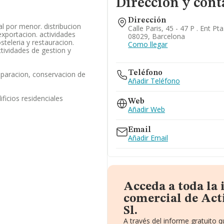
Dirección y cont
Dirección
l por menor. distribucion
Calle Paris, 45 - 47 P . Ent Pt
exportacion. actividades
08029, Barcelona
steleria y restauracion.
Como llegar
ctividades de gestion y
Teléfono
eparacion, conservacion de
Añadir Teléfono
ficios residenciales
Web
Añadir Web
Email
Añadir Email
Acceda a toda la
comercial de Act
Sl.
A través del informe gratuito