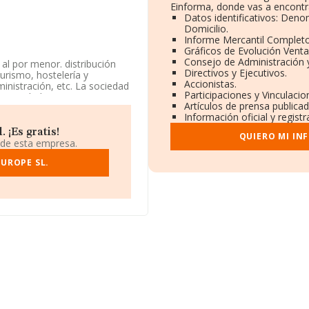
Einforma, donde vas a encontr
Datos identificativos: Deno
Domicilio.
Informe Mercantil Complet
Gráficos de Evolución Vent
Consejo de Administración 
al por menor. distribución
Directivos y Ejecutivos.
urismo, hostelería y
Accionistas.
ministración, etc. La sociedad
Participaciones y Vinculaci
Su actividad CNAE es '%cnae%'
Artículos de prensa publica
ción.
Información oficial y regist
ha contado con un número de
 ¡Es gratis!
QUIERO MI IN
 de esta empresa.
UROPE SL.
6675, se encuentra en Calle
948 compañías, a nivel
media entre todas las
ón adicional de interés, la
nza los 17 años desde la