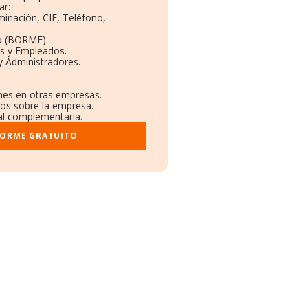
ar:
minación, CIF, Teléfono,
o (BORME).
as y Empleados.
y Administradores.
ones en otras empresas.
dos sobre la empresa.
ral complementaria.
FORME GRATUITO