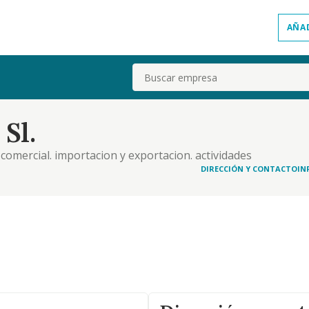
AÑA
Buscar
Sl.
comercial. importacion y exportacion. actividades
restacion de servicios. actividades de gestion y
DIRECCIÓN Y CONTACTO
IN