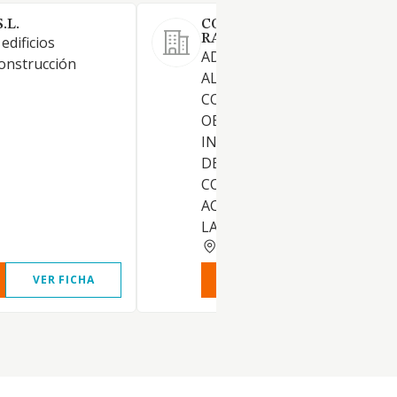
.L.
CONSTRUCCIONES RAMON
RAMON MORENO SL
edificios
ADQUISICION, ENAJENACION
construcción
ALQUILER DE FINCAS,
CONTRATACION Y EJECUCIO
OBRAS CONSTRUCCION DE
INMUEBLES Y POSTERIOR V
DE LAS FINCAS RESULTANTES
COMO CUALQUIER OTRA
ACTIVIDAD RELACIONADA C
LA ANTERIOR
BARCELONA
VER FICHA
VER INFORME
VER FIC