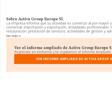
Sobre Activa Group Europe Sl.
La empresa informa que su actividad es comercio al por mayor y 
comercial. importación y exportación. actividades profesionales. t
restauración. prestación de servicios. actividades de gestión y ad
está inscrita en el Registro Mercantil como Sociedad Limitada. 
Ver más
con código 4101. No realiza actividad de importación y/o exporta
Teniendo en cuenta la información a disposición de INFORMA, 
Ver el informe ampliado de Activa Group Europe Sl.
empleados inferior a la media de sector.
Regístrate en eInforma y te regalamos el Informe Ampliado
La sociedad española
VER INFORME AMPLIADO DE ACTIVA GROUP E
Activa Group Europe S.L
, con CIF B6602
Paris núm. 45 47 P. Ent Pta. 3, (08029), Barcelona, Cataluña.
En base a la información de la que dispone INFORMA sobre 188.
nacional la facturación asciende a 36.783 millones de euros y la 
compañías es de 194 mil euros de ventas en 2017. Como informaci
media de empleados de las empresas es de 2; la antigüedad alca
constitución.