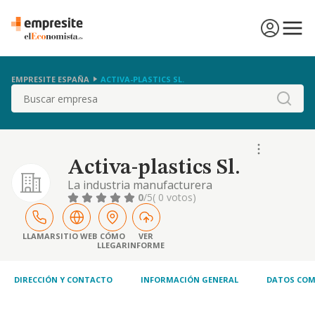
EMPRESITE ESPAÑA
ACTIVA-PLASTICS SL.
Buscar
Activa-plastics Sl.
La industria manufacturera
0
/5
( 0 votos)
LLAMAR
SITIO WEB
CÓMO
VER
LLEGAR
INFORME
DIRECCIÓN Y CONTACTO
INFORMACIÓN GENERAL
DATOS COM