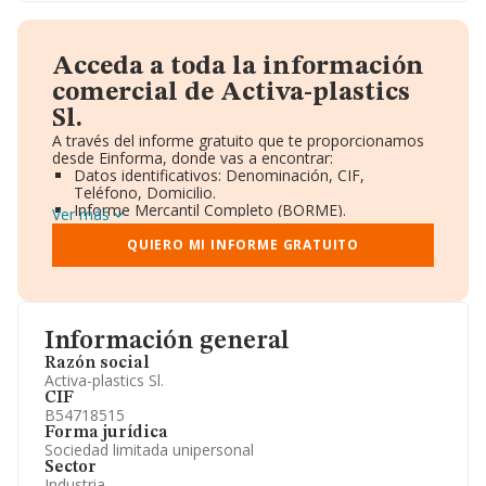
Acceda a toda la información
comercial de Activa-plastics
Sl.
A través del informe gratuito que te proporcionamos
desde Einforma, donde vas a encontrar:
Datos identificativos: Denominación, CIF,
Teléfono, Domicilio.
Informe Mercantil Completo (BORME).
Ver más
Gráficos de Evolución Ventas y Empleados.
Consejo de Administración y Administradores.
QUIERO MI INFORME GRATUITO
Directivos y Ejecutivos.
Accionistas.
Participaciones y Vinculaciones en otras empresas.
Artículos de prensa publicados sobre la empresa.
Información oficial y registral complementaria.
Información general
Razón social
Activa-plastics Sl.
CIF
B54718515
Forma jurídica
Sociedad limitada unipersonal
Sector
Industria