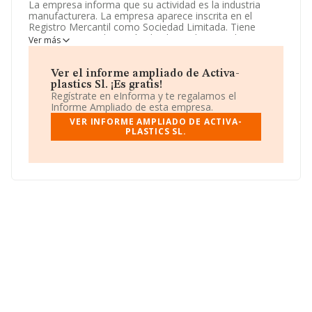
La empresa informa que su actividad es la industria
manufacturera. La empresa aparece inscrita en el
Registro Mercantil como Sociedad Limitada. Tiene
CNAE: 2221 - 'Fabricación de placas, hojas, tubos y
Ver más
perfiles de plástico'. La sociedad no tiene actividad en
mercados exteriores.
Ver el informe ampliado de Activa-
La compañía
Activa-plastics S.L
, B54718515, se
plastics Sl. ¡Es gratis!
encuentra en Calle Valencia núm. 9, (03420), Castalla,
Regístrate en eInforma y te regalamos el
Alicante, Comunidad Valenciana.
Informe Ampliado de esta empresa.
VER INFORME AMPLIADO DE ACTIVA-
En base a la información de la que dispone INFORMA
PLASTICS SL.
sobre 697 compañías, la facturación en el ámbito
nacional alcanza los 2.506 millones de euros y se estima
que el promedio de la facturación entre todas las
empresas es de 3 millones de euros. Finalmente, para
completar los datos de sector la antigüedad alcanza los
25 años desde la constitución. La media de empleados
de las empresas es de 13.