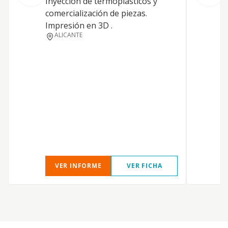
Inyección de termoplásticos y
comercialización de piezas.
Impresión en 3D .
ALICANTE
D
Y
D
VER INFORME
VER FICHA