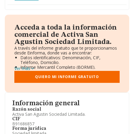
Acceda a toda la información
comercial de Activa San
Agustin Sociedad Limitada.
A través del informe gratuito que te proporcionamos
desde Einforma, donde vas a encontrar:
Datos identificativos: Denominación, CIF,
Teléfono, Domicilio.
Informe Mercantil Completo (BORME).
Ver más
Gráficos de Evolución Ventas y Empleados.
Consejo de Administración y Administradores.
QUIERO MI INFORME GRATUITO
Directivos y Ejecutivos.
Accionistas.
Participaciones y Vinculaciones en otras empresas.
Artículos de prensa publicados sobre la empresa.
Información oficial y registral complementaria.
Información general
Razón social
Activa San Agustin Sociedad Limitada.
CIF
B91686857
Forma jurídica
Sociedad limitada