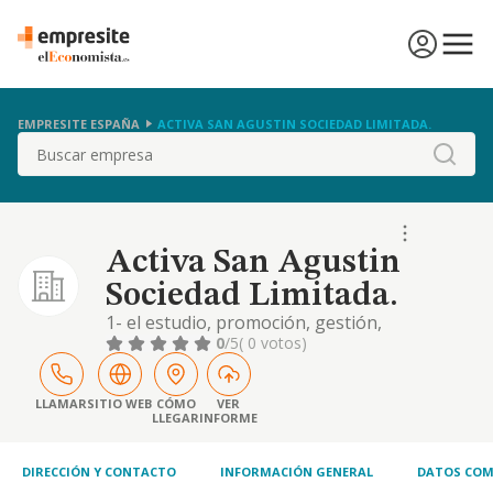
EMPRESITE ESPAÑA
ACTIVA SAN AGUSTIN SOCIEDAD LIMITADA.
Buscar
Activa San Agustin
Sociedad Limitada.
1- el estudio, promoción, gestión,
adquisición, venta, disposición, explotación,
0
/5
( 0 votos)
planificación, desarrollo, construcción y
ejecución de toda clase de obras,
directamente o por cuenta de terceros,
LLAMAR
SITIO WEB
CÓMO
VER
LLEGAR
INFORME
sobre solares, terrenos, conjuntos
residenciales, urbanizaciones o
promociones inmobiliarias.
DIRECCIÓN Y CONTACTO
INFORMACIÓN GENERAL
DATOS COM