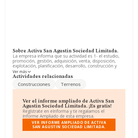
Sobre Activa San Agustin Sociedad Limitada.
La empresa informa que su actividad es 1- el estudio,
promoción, gestión, adquisición, venta, disposición,
explotación, planificación, desarrollo, construcción y
ejecución de toda clase de obras, directamente o por
Ver más
cuenta de terceros, sobre solares, terrenos, conjuntos
Actividades relacionadas
residenciales, urbanizaciones o promociones
Construcciones
Terrenos
inmobiliarias. La empresa aparece inscrita en el Registro
Mercantil como Sociedad Limitada. Tiene CNAE: 6812 -
'%cnae%'. La empresa no tiene actividad en mercados
exteriores.
Ver el informe ampliado de Activa San
Agustin Sociedad Limitada. ¡Es gratis!
La empresa española
Activa San Agustín Sociedad
Regístrate en eInforma y te regalamos el
Limitada
, con CIF B91686857, tiene su domicilio social
Informe Ampliado de esta empresa.
establecido en Carretera De La Esclusa núm. 77 Zona
VER INFORME AMPLIADO DE ACTIVA
Franca, (41011), en el municipio de Sevilla, Andalucía.
SAN AGUSTIN SOCIEDAD LIMITADA.
Con los datos a disposición de INFORMA sobre 231.218