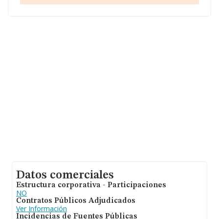
empresas pertenecientes al sector, la facturación en el
ámbito nacional alcanza los 29.817 millones de euros y
se estima que el promedio de la facturación entre todas
las empresas es de 128 mil euros. En relación con la
información de la provincia de Sevilla, en la base de
datos INFORMA constan 7586 empresas, con ventas de
hasta 465 millones de euros. Como información
adicional de interés, la media de empleados de las
empresas es de 1. La antigüedad desde la constitución
es de 20 años.
Datos comerciales
Estructura corporativa - Participaciones
NO
Contratos Públicos Adjudicados
Ver Información
Incidencias de Fuentes Públicas