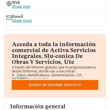
637...
Web
Ver teléfono 637...
Añadir Web
953770633
953473507
Email
Añadir Email
Acceda a toda la información
comercial de Activa Servicios
Integrales, Slu-conica De
Obras Y Servicios, Ute
A través del informe gratuito que te proporcionamos
desde Einforma, donde vas a encontrar:
Datos identificativos: Denominación, CIF,
Ver más
Teléfono, Domicilio.
Informe Mercantil Completo (BORME).
QUIERO MI INFORME GRATUITO
Gráficos de Evolución Ventas y Empleados.
Consejo de Administración y Administradores.
Directivos y Ejecutivos.
Accionistas.
Participaciones y Vinculaciones en otras empresas.
Información general
Artículos de prensa publicados sobre la empresa.