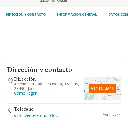
LLEGAR
INFORME
DIRECCIÓN Y CONTACTO
INFORMACIÓN GENERAL
DATOS COM
Dirección y contacto
Dirección
Avenida Ciudad De Ubeda, 15, Rus,
23430, Jaen
VER EN MAPA
Como llegar
Teléfono
Ver más
636...
Ver teléfono 636...