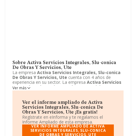
Sobre Activa Servicios Integrales, Slu-conica
De Obras Y Servicios, Ute
La empresa
Activa Servicios Integrales, Slu-conica
De Obras Y Servicios, Ute
cuenta con 4 años de
experiencia en su sector. La empresa
Activa Servicios
Integrales, Slu-conica De Obras Y Servicios, Ute
Ver más
con domicilio en Avenida Ciudad de Ubeda, 15, rus, jaen.
Su principal actividad CNAE es 4101 - Construcción de
edificios residenciales. La empresa
Activa Servicios
Ver el informe ampliado de Activa
Integrales, Slu-conica De Obras Y Servicios, Ute
Servicios Integrales, Slu-conica De
está inscrita como Unión temporal de empresas.
Obras Y Servicios, Ute ¡Es gratis!
Regístrate en eInforma y te regalamos el
Informe Ampliado de esta empresa.
VER INFORME AMPLIADO DE ACTIVA
SERVICIOS INTEGRALES, SLU-CONICA
DE OBRAS Y SERVICIOS, UTE