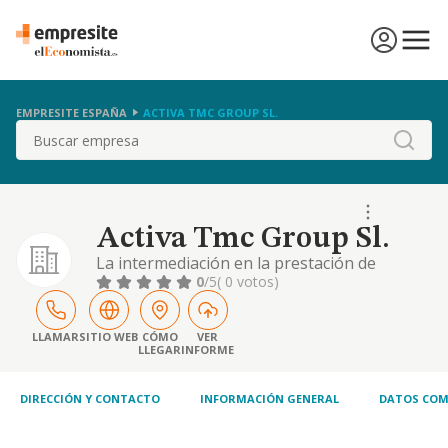
EMPRESITE ESPAÑA
ACTIVA TMC GROUP SL.
Buscar
Activa Tmc Group Sl.
La intermediación en la prestación de
servicios de consultoría y asesoramiento en
0
/5
( 0 votos)
temas, financieros, fiscales, económicos
legales y jurídicos. prestación de servicios de
asesoramiento e inversión en todos los
LLAMAR
SITIO WEB
CÓMO
VER
LLEGAR
INFORME
campos relacionados con el mercado de la
energía..
DIRECCIÓN Y CONTACTO
INFORMACIÓN GENERAL
DATOS COM