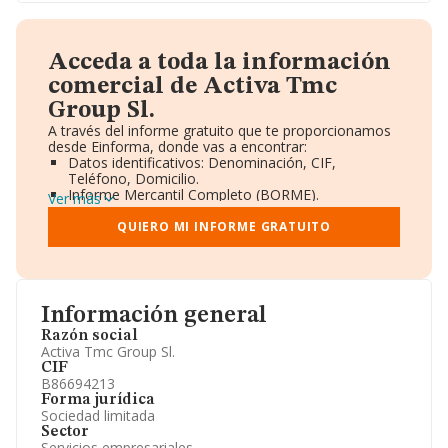
Acceda a toda la información
comercial de Activa Tmc
Group Sl.
A través del informe gratuito que te proporcionamos
desde Einforma, donde vas a encontrar:
Datos identificativos: Denominación, CIF,
Teléfono, Domicilio.
Informe Mercantil Completo (BORME).
Ver más
Gráficos de Evolución Ventas y Empleados.
Consejo de Administración y Administradores.
QUIERO MI INFORME GRATUITO
Directivos y Ejecutivos.
Accionistas.
Participaciones y Vinculaciones en otras empresas.
Artículos de prensa publicados sobre la empresa.
Información oficial y registral complementaria.
Información general
Razón social
Activa Tmc Group Sl.
CIF
B86694213
Forma jurídica
Sociedad limitada
Sector
Servicios empresariales