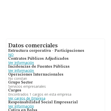
Para aportar ulterior información de interés en el
ámbito sectorial, la media de empleados es de 3. La
antigüedad alcanza los 19 años desde la constitución.
Datos comerciales
Estructura corporativa - Participaciones
NO
Contratos Públicos Adjudicados
Ver Información
Incidencias de Fuentes Públicas
Ver Información
Operaciones Internacionales
No constan
Grupo Sector
Servicios empresariales
Cargos
Encontrados 1 cargos en esta empresa
Ver cargos de Empresa
Responsabilidad Social Empresarial
Ver Información
Cotiza en Bolsa