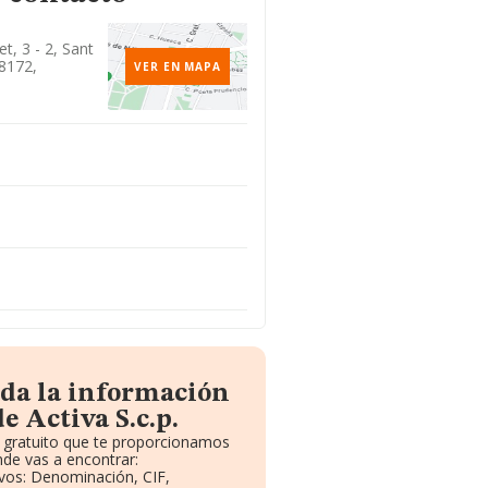
t, 3 - 2, Sant
08172,
VER EN MAPA
oda la información
e Activa S.c.p.
e gratuito que te proporcionamos
de vas a encontrar:
ivos: Denominación, CIF,