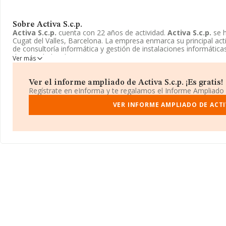
Sobre Activa S.c.p.
Activa S.c.p.
cuenta con 22 años de actividad.
Activa S.c.p.
se h
Cugat del Valles, Barcelona. La empresa enmarca su principal ac
de consultoría informática y gestión de instalaciones informática
de Sociedad civil.
Ver más
Ver el informe ampliado de Activa S.c.p. ¡Es gratis!
Regístrate en eInforma y te regalamos el Informe Ampliado
VER INFORME AMPLIADO DE ACTIV