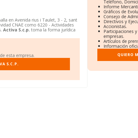
Teléfono, Domicil
Informe Mercant
Gráficos de Evol
Consejo de Admin
alla en Avenida rius i Taulet, 3 - 2, sant
Directivos y Ejecu
tividad CNAE como 6220 - Actividades
Accionistas.
s.
Activa S.c.p.
toma la forma jurídica
Participaciones y
empresas.
Artículos de pre
Información ofici
QUIERO M
 de esta empresa.
A S.C.P.