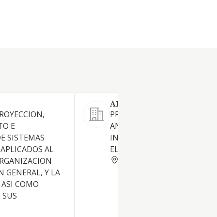
ADDIKTIVE GAMES SL.
PROYECCION,
PROGRAMACION, CREACION 
TO E
ANALISIS DE PROGRAMAS
E SISTEMAS
INFORMATICOS Y JUEGOS
APLICADOS AL
ELECTRONICOS
BARCELONA
ORGANIZACION
N GENERAL, Y LA
 ASI COMO
 SUS