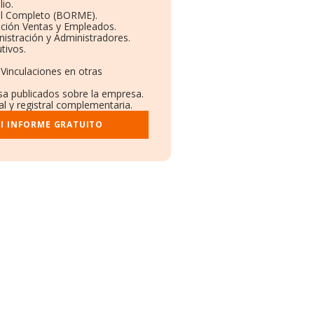
io.
il Completo (BORME).
ución Ventas y Empleados.
istración y Administradores.
tivos.
 Vinculaciones en otras
nsa publicados sobre la empresa.
al y registral complementaria.
I INFORME GRATUITO