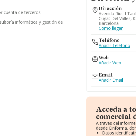
Dirección
or cuenta de terceros
Avenida Rius I Taule
Cugat Del Valles, 
sultoría informática y gestión de
Barcelona
s
Como llegar
Teléfono
Añadir Teléfono
Web
Añadir Web
Email
Añadir Email
Acceda a t
comercial d
A través del inform
desde Einforma, don
Datos identificat