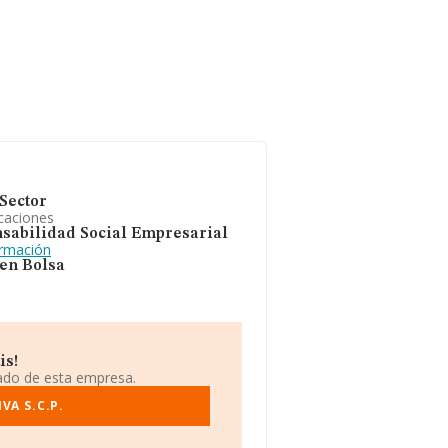
Sector
caciones
sabilidad Social Empresarial
ormación
 en Bolsa
is!
iado de esta empresa.
VA S.C.P.