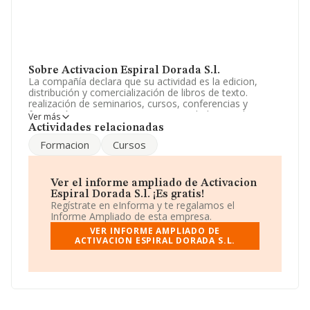
Sobre Activacion Espiral Dorada S.l.
La compañía declara que su actividad es la edicion,
distribución y comercialización de libros de texto.
realización de seminarios, cursos, conferencias y
formación. La empresa es una Sociedad Limitada.
Ver más
Clasifica su actividad CNAE como 'Comercio al por
Actividades relacionadas
mayor de otros artículos de uso doméstico', código
Formacion
Cursos
4649. No realiza actividad de importación y/o
exportación.
La sociedad
Activacion Espiral Dorada S.L
, con NIF
Ver el informe ampliado de Activacion
B57537656, se encuentra en Avenida Juan Carlos I núm.
Espiral Dorada S.l. ¡Es gratis!
24, (18690), Almuñecar, Granada, Andalucía.
Regístrate en eInforma y te regalamos el
Informe Ampliado de esta empresa.
Con los datos a disposición de INFORMA sobre 8.834
VER INFORME AMPLIADO DE
empresas pertenecientes al sector, la facturación en el
ACTIVACION ESPIRAL DORADA S.L.
ámbito nacional alcanza los 6.991 millones de euros y la
media de facturación de ventas entre todas las
compañías alcanza los 791 mil euros. Teniendo en
cuenta la información sobre Granada, en la base de
datos de INFORMA aparecen 124 empresas, cuyas
ventas han alcanzado los 63 millones de euros.