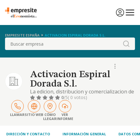
EMPRESITE ESPAÑA
ACTIVACION ESPIRAL DORADA S.L.
Buscar
Activacion Espiral
Dorada S.l.
La edicion, distribucion y comercializacion de
libros de texto. realizacion de seminarios,
0
/5
( 0 votos)
cursos, conferencias y formacion.
LLAMAR
SITIO WEB
CÓMO
VER
LLEGAR
INFORME
DIRECCIÓN Y CONTACTO
INFORMACIÓN GENERAL
DATOS COM