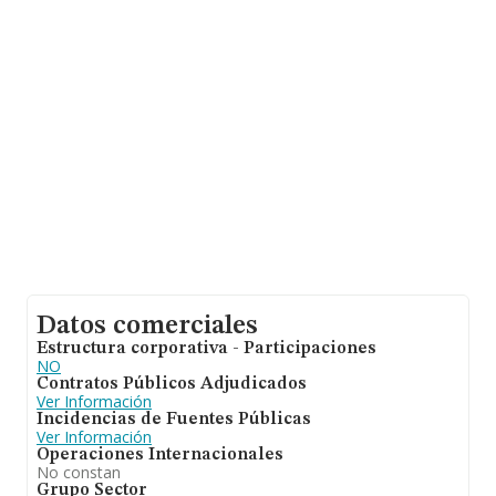
Finalmente, para completar los datos de sector los
empleados de media son 3; la antigüedad desde la
constitución es de 18 años.
Datos comerciales
Estructura corporativa - Participaciones
NO
Contratos Públicos Adjudicados
Ver Información
Incidencias de Fuentes Públicas
Ver Información
Operaciones Internacionales
No constan
Grupo Sector