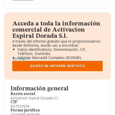
Acceda a toda la información
comercial de Activacion
Espiral Dorada S.l.
A través del informe gratuito que te proporcionamos
desde Einforma, donde vas a encontrar:
Datos identificativos: Denominación, CIF,
Teléfono, Domicilio.
Informe Mercantil Completo (BORME).
Ver más
Gráficos de Evolución Ventas y Empleados.
Consejo de Administración y Administradores.
QUIERO MI INFORME GRATUITO
Directivos y Ejecutivos.
Accionistas.
Participaciones y Vinculaciones en otras empresas.
Artículos de prensa publicados sobre la empresa.
Información oficial y registral complementaria.
Información general
Razón social
Activacion Espiral Dorada S.l.
CIF
B57537656
Forma jurídica
Sociedad limitada