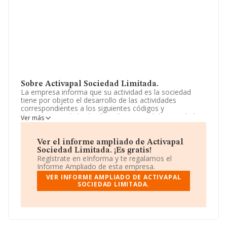
Sobre Activapal Sociedad Limitada.
La empresa informa que su actividad es la sociedad
tiene por objeto el desarrollo de las actividades
correspondientes a los siguientes códigos y
descripciones de la clasificación nacional de actividades
Ver más
económicas: actividad principal: 46.19 / intermediarios
del comercio de productos diversos. otras actividades:
46.73 / comercio al por m. La sociedad está inscrita en
Ver el informe ampliado de Activapal
el Registro Mercantil como Sociedad Limitada. Clasifica
Sociedad Limitada. ¡Es gratis!
su actividad CNAE como 'Intermediarios del comercio
Regístrate en eInforma y te regalamos el
de productos diversos', código 4619. No realiza
Informe Ampliado de esta empresa.
actividad de importación y/o exportación.
VER INFORME AMPLIADO DE ACTIVAPAL
SOCIEDAD LIMITADA.
La compañía
Activapal Sociedad Limitada
,
B40592487, está situada en Avenida Dels Hostalers
núm. 45, (46190), Riba-roja De Turia, en Valencia,
Comunidad Valenciana.