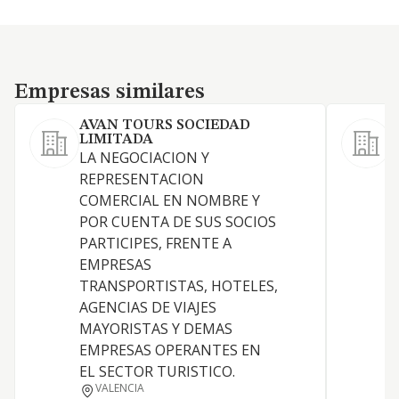
Empresas similares
Empresas similares
AVAN TOURS SOCIEDAD
LIMITADA
LA NEGOCIACION Y
"
REPRESENTACION
s
COMERCIAL EN NOMBRE Y
l
POR CUENTA DE SUS SOCIOS
C
PARTICIPES, FRENTE A
p
EMPRESAS
c
TRANSPORTISTAS, HOTELES,
e
AGENCIAS DE VIAJES
c
MAYORISTAS Y DEMAS
p
EMPRESAS OPERANTES EN
p
EL SECTOR TURISTICO.
n
VALENCIA