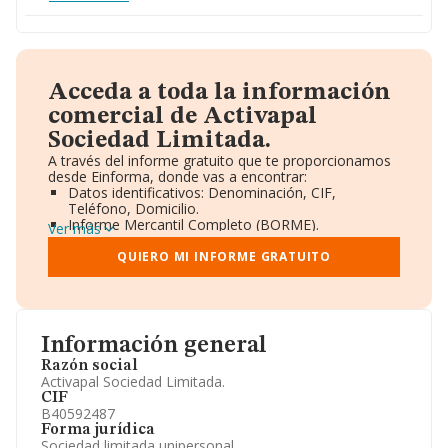
Acceda a toda la información
comercial de Activapal
Sociedad Limitada.
A través del informe gratuito que te proporcionamos
desde Einforma, donde vas a encontrar:
Datos identificativos: Denominación, CIF,
Teléfono, Domicilio.
Informe Mercantil Completo (BORME).
Ver más
Gráficos de Evolución Ventas y Empleados.
Consejo de Administración y Administradores.
QUIERO MI INFORME GRATUITO
Directivos y Ejecutivos.
Accionistas.
Participaciones y Vinculaciones en otras empresas.
Artículos de prensa publicados sobre la empresa.
Información oficial y registral complementaria.
Información general
Razón social
Activapal Sociedad Limitada.
CIF
B40592487
Forma jurídica
Sociedad limitada unipersonal