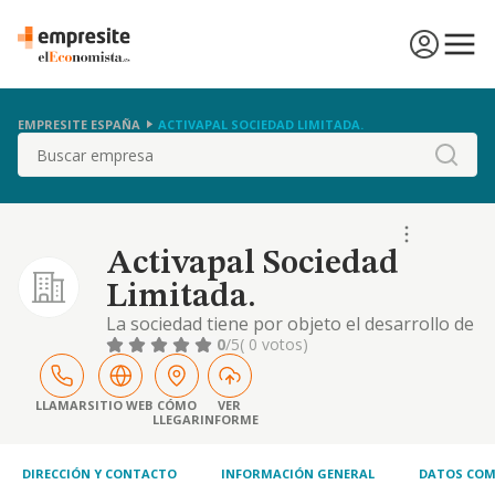
EMPRESITE ESPAÑA
ACTIVAPAL SOCIEDAD LIMITADA.
Buscar
Activapal Sociedad
Limitada.
La sociedad tiene por objeto el desarrollo de
las actividades correspondientes a los
0
/5
( 0 votos)
siguientes códigos y descripciones de la
clasificación nacional de actividades
económicas: actividad principal: 46.19 /
LLAMAR
SITIO WEB
CÓMO
VER
LLEGAR
INFORME
intermediarios del comercio de productos
diversos. otras actividades: 46.73 / comercio
al por m
DIRECCIÓN Y CONTACTO
INFORMACIÓN GENERAL
DATOS COM