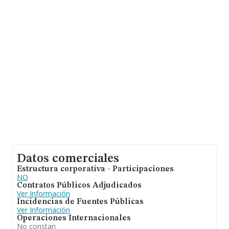
Con los datos a disposición de INFORMA sobre 35.522
empresas pertenecientes al sector, en el ámbito
nacional la facturación alcanza la cifra de 14.930
millones de euros y la media entre todas las compañías
es de 420 mil euros de ventas. En cuanto a la
información relativa a la provincia de Valencia, en la
base de datos de INFORMA aparecen 2368 empresas,
con ventas de hasta 543 millones de euros. Con el fin de
ampliar la información relativa a las compañías, la
antigüedad alcanza los 12 años desde la constitución.
La media de empleados es de 2.
Datos comerciales
Estructura corporativa - Participaciones
NO
Contratos Públicos Adjudicados
Ver Información
Incidencias de Fuentes Públicas
Ver Información
Operaciones Internacionales
No constan