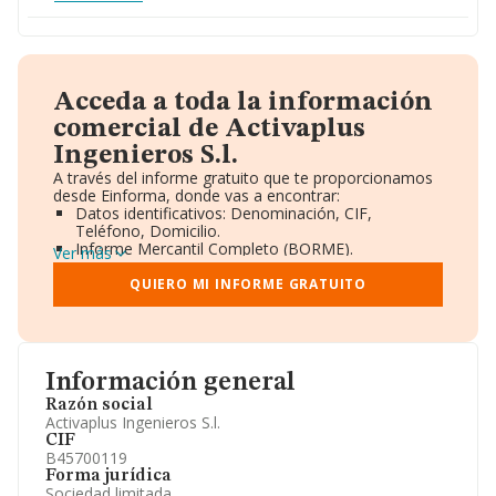
Acceda a toda la información
comercial de Activaplus
Ingenieros S.l.
A través del informe gratuito que te proporcionamos
desde Einforma, donde vas a encontrar:
Datos identificativos: Denominación, CIF,
Teléfono, Domicilio.
Informe Mercantil Completo (BORME).
Ver más
Gráficos de Evolución Ventas y Empleados.
Consejo de Administración y Administradores.
QUIERO MI INFORME GRATUITO
Directivos y Ejecutivos.
Accionistas.
Participaciones y Vinculaciones en otras empresas.
Artículos de prensa publicados sobre la empresa.
Información oficial y registral complementaria.
Información general
Razón social
Activaplus Ingenieros S.l.
CIF
B45700119
Forma jurídica
Sociedad limitada