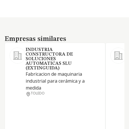
Empresas similares
Empresas similares
INDUSTRIA
CONSTRUCTORA DE
P
SOLUCIONES
i
AUTOMATICAS SLU
(EXTINGUIDA)
a
Fabricacion de maquinaria
r
industrial para cerámica y a
e
medida
P
TOLEDO
i
r
c
f
A