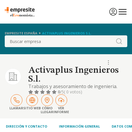
EMPRESITE ESPAÑA
ACTIVAPLUS INGENIEROS S.L.
Buscar
Activaplus Ingenieros
S.l.
Trabajos y asesoramiento de ingenieria.
instalacion electrica, proyecto y direccion de
0
/5
( 0 votos)
obra de ingenieria. coordinacion de
seguridad y salud. operaciones inmobiliarias
y urbanisticas. servicios y asesoramiento
LLAMAR
SITIO WEB
CÓMO
VER
LLEGAR
INFORME
inmobiliar
DIRECCIÓN Y CONTACTO
INFORMACIÓN GENERAL
DATOS COM