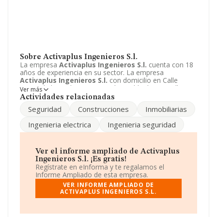
Sobre Activaplus Ingenieros S.l.
La empresa
Activaplus Ingenieros S.l.
cuenta con 18
años de experiencia en su sector. La empresa
Activaplus Ingenieros S.l.
con domicilio en Calle
Barrio de los Judios, 4 - 4 AD, la Puebla de Montalban,
Ver más
Toledo. Su principal actividad CNAE es 7112 - Servicios
Actividades relacionadas
técnicos de ingeniería y otras actividades relacionadas
Seguridad
Construcciones
Inmobiliarias
con el asesoramiento técnico. La empresa
Activaplus
Ingenieros S.l.
está inscrita como Sociedad limitada.
Ingenieria electrica
Ingenieria seguridad
Ver el informe ampliado de Activaplus
Ingenieros S.l. ¡Es gratis!
Regístrate en eInforma y te regalamos el
Informe Ampliado de esta empresa.
VER INFORME AMPLIADO DE
ACTIVAPLUS INGENIEROS S.L.