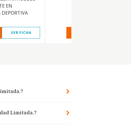
TE EN
S DEPORTIVA
VER FICHA
VER INFORME
VER FIC
Limitada.?
edad Limitada.?