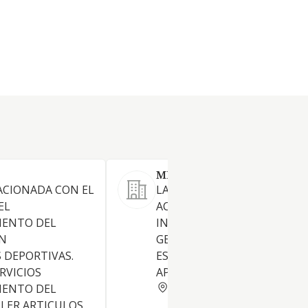
MEDIGRA S.L. (EXTINGUID
ACIONADA CON EL
LA MEDIACION DE TODO TIP
EL
ACTIVIDADES MEDICAS.
IENTO DEL
INCLUIDAS LAS DE MEDICIN
ON
GENERAL Y TODAS SUS
 DEPORTIVAS.
ESPECIALIDADES PSICOLOGI
RVICIOS
APLICADAS O NO.
GRANADA
IENTO DEL
LER ARTICULOS