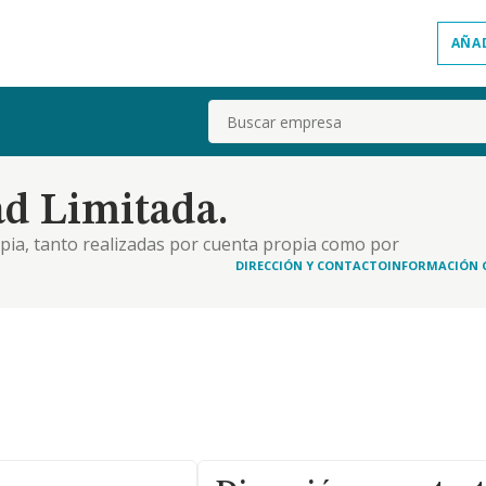
AÑA
Buscar
d Limitada.
apia, tanto realizadas por cuenta propia como por
jeto social podrá desarrollarse mediante
DIRECCIÓN Y CONTACTO
INFORMACIÓN 
s, o ambos conjuntamente..