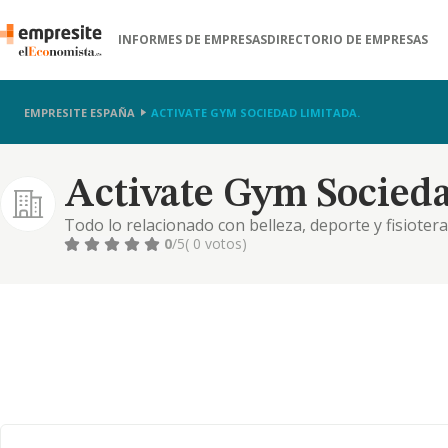
INFORMES DE EMPRESAS
DIRECTORIO DE EMPRESAS
EMPRESITE ESPAÑA
ACTIVATE GYM SOCIEDAD LIMITADA.
Activate Gym Socieda
Todo lo relacionado con belleza, deporte y fisioter
cuenta ajena mediante contratos de servicios. el ob
0
/5
( 0 votos)
prestación de servidos como de venta de producto