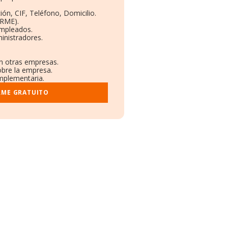
ión, CIF, Teléfono, Domicilio.
ORME).
Empleados.
inistradores.
en otras empresas.
obre la empresa.
omplementaria.
RME GRATUITO