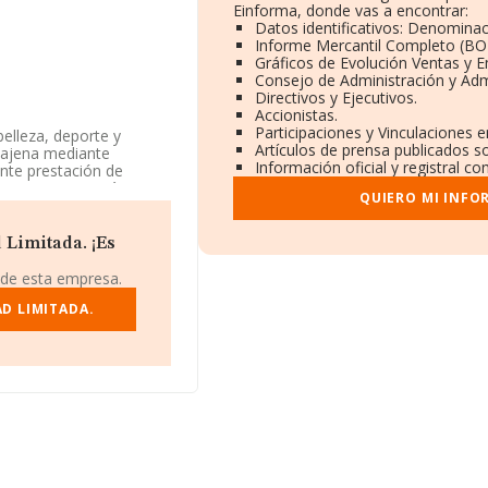
Einforma, donde vas a encontrar:
Datos identificativos: Denominac
Informe Mercantil Completo (B
Gráficos de Evolución Ventas y 
Consejo de Administración y Adm
Directivos y Ejecutivos.
Accionistas.
Participaciones y Vinculaciones 
belleza, deporte y
Artículos de prensa publicados s
a ajena mediante
Información oficial y registral c
ante prestación de
 La empresa está
QUIERO MI INFO
CNAE corresponde a
ión y/o exportación.
 Limitada. ¡Es
 está situada en Calle
 Local 100, (18100),
 de esta empresa.
D LIMITADA.
rtenecientes al sector,
 euros y en 2016 la media
126 mil euros. Teniendo
INFORMA constan 39
 Como información
constitución. La media de