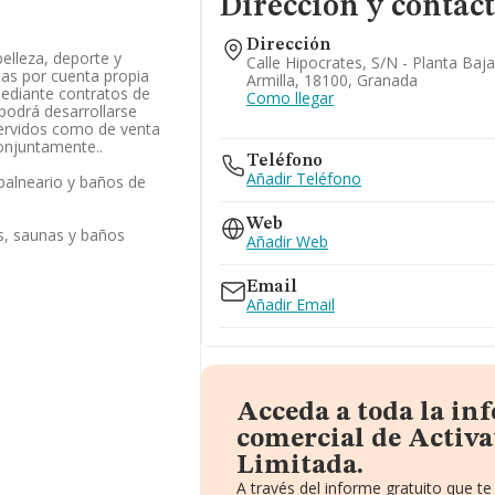
Dirección y contac
Dirección
elleza, deporte y
Calle Hipocrates, S/n - Planta Baja
adas por cuenta propia
Armilla, 18100, Granada
ediante contratos de
Como llegar
 podrá desarrollarse
ervidos como de venta
onjuntamente..
Teléfono
Añadir Teléfono
,balneario y baños de
Web
s, saunas y baños
Añadir Web
Email
Añadir Email
Acceda a toda la in
comercial de Activ
Limitada.
A través del informe gratuito que 