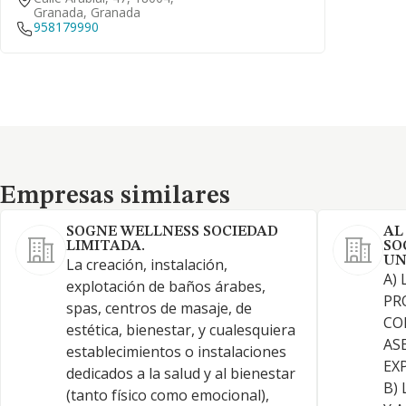
Granada, Granada
958179990
Empresas similares
Empresas similares
SOGNE WELLNESS SOCIEDAD
AL
LIMITADA.
SO
UN
La creación, instalación,
A)
explotación de baños árabes,
PR
spas, centros de masaje, de
CO
estética, bienestar, y cualesquiera
AS
establecimientos o instalaciones
EX
dedicados a la salud y al bienestar
B)
(tanto físico como emocional),