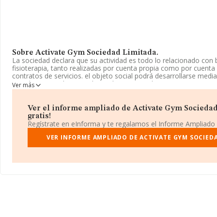
Sobre Activate Gym Sociedad Limitada.
La sociedad declara que su actividad es todo lo relacionado con 
fisioterapia, tanto realizadas por cuenta propia como por cuent
contratos de servicios. el objeto social podrá desarrollarse medi
servidos como de venta de productos, o ambos conjuntamente.
Ver más
registrada como Sociedad Limitada. La actividad de referencia 
'%cnae%', cuyo Código es 9623. No realiza actividad de importac
Ver el informe ampliado de Activate Gym Sociedad
La sociedad
Activate Gym Sociedad Limitada
, NIF B19624477,
gratis!
Hipocrates Pq. Comercial Nevada Shopping núm. S/N Planta Baja.
Regístrate en eInforma y te regalamos el Informe Ampliado
Armilla, Granada, Andalucía.
VER INFORME AMPLIADO DE ACTIVATE GYM SOCIEDA
Con los datos a disposición de INFORMA sobre 1.403 empresas pe
la facturación en el ámbito nacional alcanza los 177 millones de
de facturación de ventas entre todas las compañías alcanza los 
en cuenta la información sobre Granada, en la base de datos 
empresas, cuyas ventas han obtenido los 27 millones de euros.
adicional de interés, la antigüedad alcanza los 15 años desde la 
empleados de las empresas es de 2.