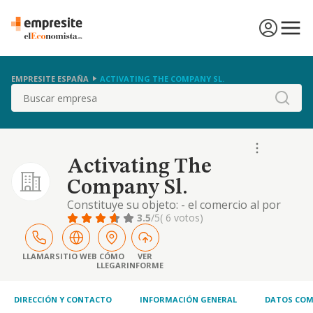
EMPRESITE ESPAÑA
ACTIVATING THE COMPANY SL.
Buscar
Activating The
Company Sl.
Constituye su objeto: - el comercio al por
menor de semillas, abonos, flores, plantas y
3.5
/5
( 6 votos)
pequeños animales. - reformas de
albañilería e instalaciones eléctricas en
general. - instalaciones de frío y calor. -
LLAMAR
SITIO WEB
CÓMO
VER
LLEGAR
INFORME
intermediación inmobiliaria. - gestión y
explotación de instalaciones deportivas.
quedan excl
DIRECCIÓN Y CONTACTO
INFORMACIÓN GENERAL
DATOS COM