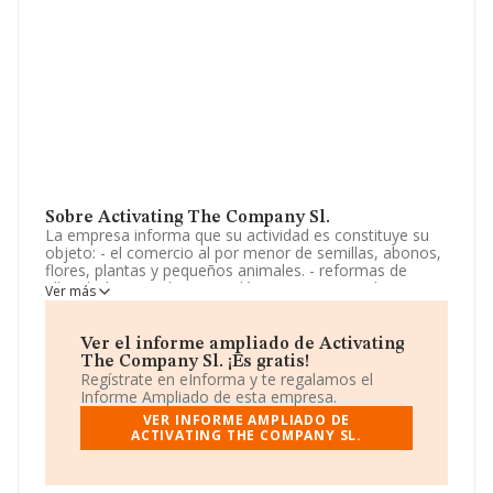
Sobre Activating The Company Sl.
La empresa informa que su actividad es constituye su
objeto: - el comercio al por menor de semillas, abonos,
flores, plantas y pequeños animales. - reformas de
albañilería e instalaciones eléctricas en general. -
Ver más
instalaciones de frío y calor. - intermediación
inmobiliaria. - gestión y explotación de instalaciones
deportivas. quedan excl. La sociedad está inscrita en el
Ver el informe ampliado de Activating
Registro Mercantil como Sociedad Limitada. Su
The Company Sl. ¡Es gratis!
actividad CNAE es 'Comercio al por menor de flores,
Regístrate en eInforma y te regalamos el
plantas, semillas, fertilizantes, animales de compañía y
Informe Ampliado de esta empresa.
alimentos para los mismos en establecimientos
VER INFORME AMPLIADO DE
especializados' con código 4776. La empresa no tiene
ACTIVATING THE COMPANY SL.
actividad en mercados exteriores.
La empresa española
Activating The Company S.L
,