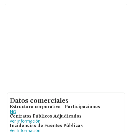
CIF B88116967, se encuentra en Calle Centeno núm. 10
Piso 4 C, (28026), Madrid, Madrid.
En relación con el sector y disponiendo de los datos de
hasta 6.771 empresas, a nivel nacional la facturación
asciende a 2.851 millones de euros y se calcula un
promedio de facturación de 421 mil euros entre todas
las compañías. En relación con la información de la
provincia de Madrid, en la base de datos INFORMA
constan 1056 empresas, con ventas de 269 millones de
euros. Por último, con el fin de ampliar la información
relativa al ámbito de la empresa, la media de
empleados de las empresas es de 3; la media de
antigüedad desde la constitución es de 16 años.
Datos comerciales
Estructura corporativa - Participaciones
NO
Contratos Públicos Adjudicados
Ver Información
Incidencias de Fuentes Públicas
Ver Información