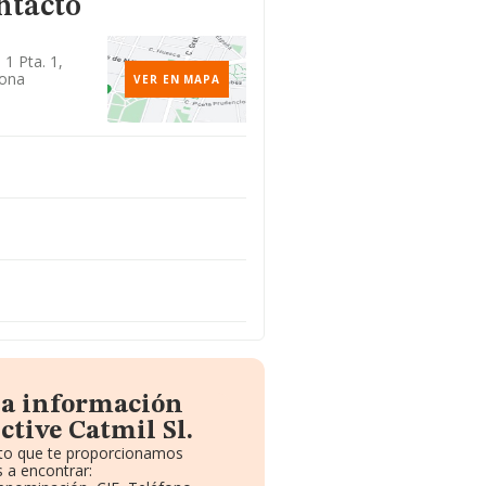
ntacto
 1 Pta. 1,
lona
VER EN MAPA
la información
ctive Catmil Sl.
uito que te proporcionamos
 a encontrar: