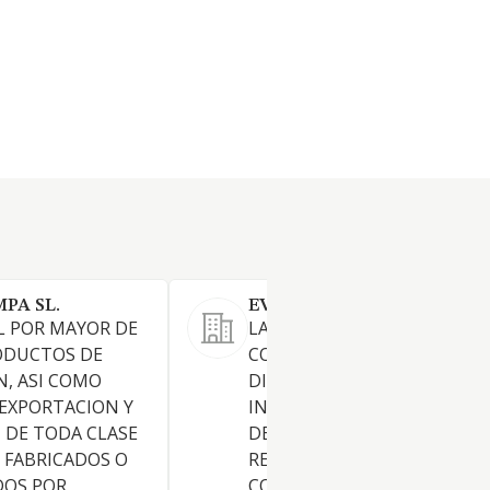
PA SL.
EVERYDAY LUXURY SL.
L POR MAYOR DE
LA COMPRAVENTA,
ODUCTOS DE
COMERCIALIZACION,
N, ASI COMO
DISTRIBUCION, E
EXPORTACION Y
INTERMEDIACION COMERCI
 DE TODA CLASE
DEPRODUCTOS DE JOYERIA Y
 FABRICADOS O
RELOJERIA Y LA COMPRAVEN
DOS POR
CONSTRUCCION, REFORMAS