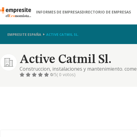
INFORMES DE EMPRESAS
DIRECTORIO DE EMPRESAS
EMPRESITE ESPAÑA
ACTIVE CATMIL SL.
Active Catmil Sl.
Construccion, instalaciones y mantenimiento. comer
comercial. importacion y exportacion. actividades in
0
/5
( 0 votos)
turismo, hosteleria, etc