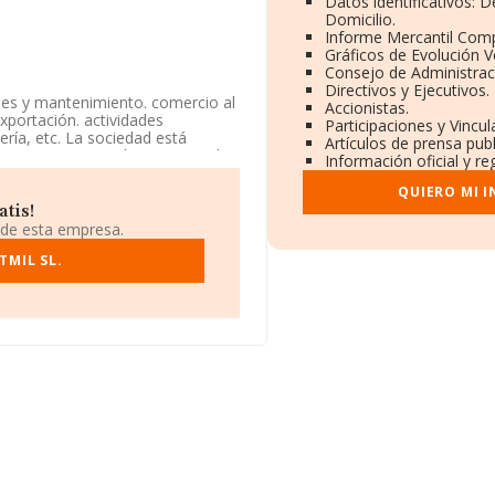
Datos identificativos: 
Domicilio.
Informe Mercantil Com
Gráficos de Evolución 
Consejo de Administrac
Directivos y Ejecutivos.
ones y mantenimiento. comercio al
Accionistas.
xportación. actividades
Participaciones y Vincu
lería, etc. La sociedad está
Artículos de prensa pub
 como 'Comercio al por mayor de
Información oficial y r
idad de importación y/o
QUIERO MI 
atis!
 935463195 y el correo
 de esta empresa.
TMIL SL.
fiscal en Calle Sant Nicolau núm.
34 empresas, la facturación en el
que el promedio de la facturación
fin de ampliar la información
a constitución es de 18 años. La