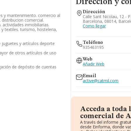
Dirección y co
Dirección
es y mantenimiento. comercio al
Calle Sant Nicolau, 12 - P.
 distribucion comercial.
Barcelona, 08014, Barce
 actividades inmobiliarias.
Como llegar
y textiles. turismo, hosteleria,
Teléfono
juguetes y artículos deporte
935463195
yor de otros artículos de uso
Web
Añadir Web
gación de depósito de cuentas
Email
active@catmil.com
Acceda a toda 
comercial de A
A través del informe grat
desde Einforma, donde vas