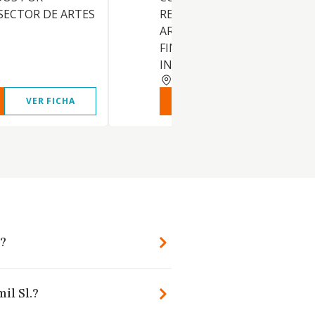
SECTOR DE ARTES
REHABILITACION Y
ARRENDAMIENTO NO
FINANCIERO DE BIENES
INMUEBLES.
BARCELONA
VER FICHA
VER INFORME
VER FIC
.?
il Sl.?