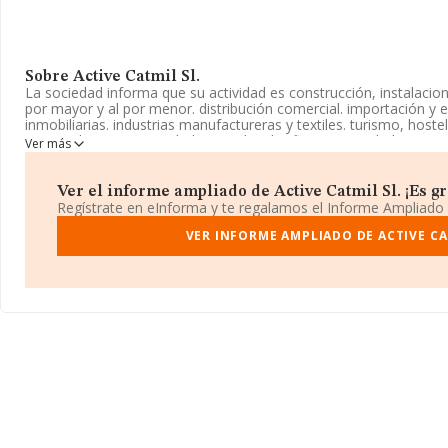
Sobre Active Catmil Sl.
La sociedad informa que su actividad es construcción, instalaci
por mayor y al por menor. distribución comercial. importación y e
inmobiliarias. industrias manufactureras y textiles. turismo, hoste
registrada como Sociedad Limitada. Clasifica su actividad CNAE
Ver más
otros artículos de uso doméstico', código 4649. No realiza activ
exportación.
Ver el informe ampliado de Active Catmil Sl. ¡Es gr
Para más información es posible contactar a través del teléfono
Regístrate en eInforma y te regalamos el Informe Ampliado
electrónico es
active@catmil.com
.
VER INFORME AMPLIADO DE ACTIVE CA
La compañía
Active Catmil S.L
, NIF B66518689, tiene domicilio 
12 P. 1 Pta. 1, (08014), Barcelona, Cataluña.
En relación con el sector y disponiendo de los datos de hasta 8.8
ámbito nacional alcanza los 6.991 millones de euros y se estima 
entre todas las empresas es de 791 mil euros. Por último, con el 
relativa al ámbito de la empresa, la media de antigüedad desde l
media de empleados es de 3.