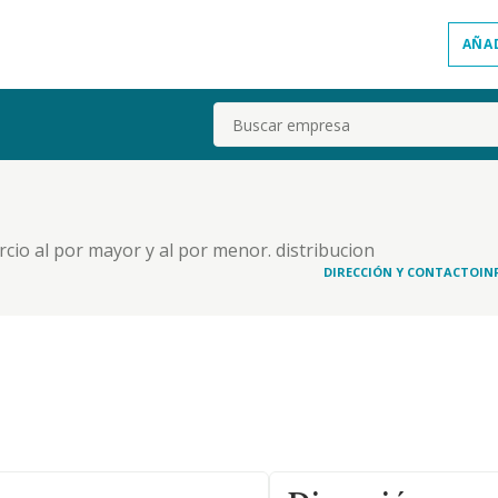
AÑA
Buscar
cio al por mayor y al por menor. distribucion
mobiliarias. industrias manufactureras y textiles.
DIRECCIÓN Y CONTACTO
IN