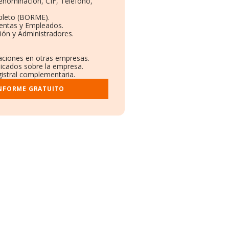
Denominación, CIF, Teléfono,
pleto (BORME).
Ventas y Empleados.
ión y Administradores.
laciones en otras empresas.
licados sobre la empresa.
egistral complementaria.
INFORME GRATUITO