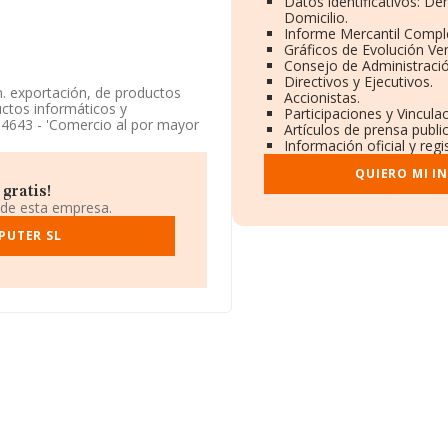
Datos identificativos: D
Domicilio.
Informe Mercantil Comp
Gráficos de Evolución Ve
Consejo de Administració
Directivos y Ejecutivos.
n. exportación, de productos
Accionistas.
ctos informáticos y
Participaciones y Vincul
 4643 - 'Comercio al por mayor
Artículos de prensa publ
Información oficial y reg
rmación disponible en INFORMA,
QUIERO MI I
 de sector.
gratis!
 de esta empresa.
o 936380848 y su página web es
PUTER SL
en Calle Llibertat núm. 13,
ertenecientes al sector, la
euros y se estima que el
l euros. Para aportar ulterior
edad desde la constitución es de