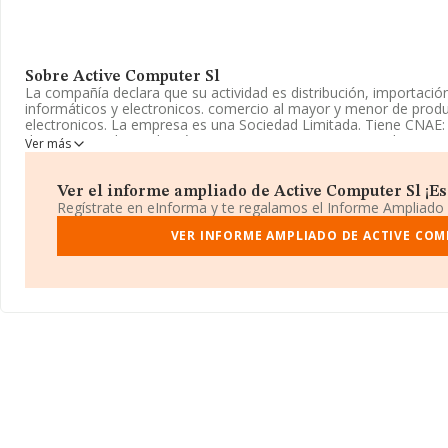
Sobre Active Computer Sl
La compañía declara que su actividad es distribución, importació
informáticos y electronicos. comercio al mayor y menor de produ
electronicos. La empresa es una Sociedad Limitada. Tiene CNAE:
de aparatos electrodomésticos'. La empresa es exportadora.
Ver más
La plantilla se ha reducido un 33% y teniendo en cuenta la info
ha dispuesto de un número de empleados por encima de la media
Ver el informe ampliado de Active Computer Sl ¡Es 
Regístrate en eInforma y te regalamos el Informe Ampliado
Para más información es posible contactar a través del teléfon
www.active.es
.
VER INFORME AMPLIADO DE ACTIVE COM
La sociedad
Active Computer S.L
, CIF B60794864, está situada 
(08860), Castelldefels, provincia de Barcelona, Cataluña.
Con los datos a disposición de INFORMA sobre 12.125 empresas p
facturación en el ámbito nacional alcanza los 10.817 millones de 
promedio de la facturación entre todas las empresas es de 892 mi
información de interés en el ámbito sectorial, la media de antigü
19 años. Los empleados de media son 2.