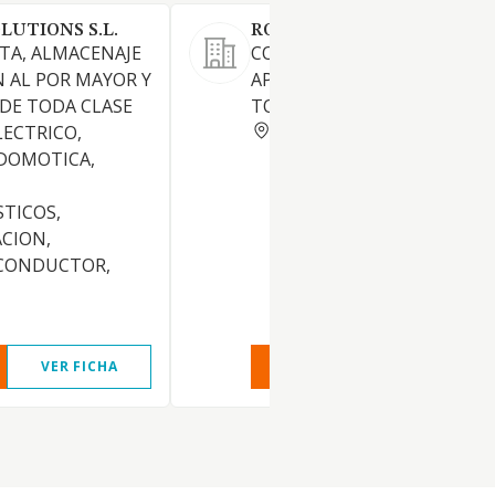
LUTIONS S.L.
ROBERT LA ROSA SL
TA, ALMACENAJE
COMPRAVENTA DE MATERIA
N AL POR MAYOR Y
APARATOS ELECTRICOS DE
DE TODA CLASE
TODAS CLASES.
BARCELONA
LECTRICO,
 DOMOTICA,
TICOS,
CION,
 CONDUCTOR,
VER FICHA
VER INFORME
VER FIC