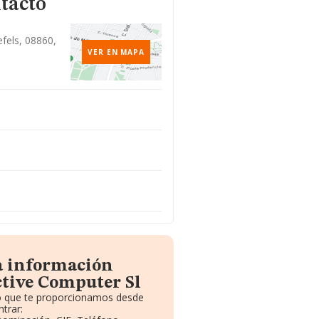
tacto
defels, 08860,
VER EN MAPA
la información
ctive Computer Sl
to que te proporcionamos desde
trar: