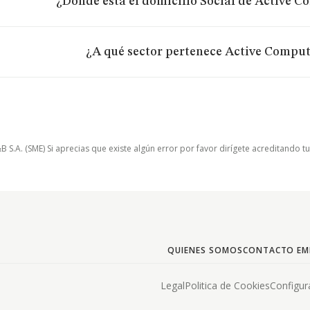
¿Dónde está el domicilio Social de Active C
¿A qué sector pertenece Active Comput
.A. (SME) Si aprecias que existe algún error por favor dirígete acreditando t
QUIENES SOMOS
CONTACTO EM
Legal
Politica de Cookies
Configur