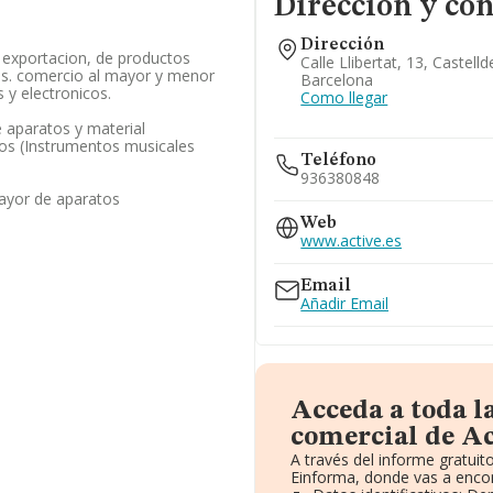
Dirección y con
Dirección
. exportacion, de productos
Calle Llibertat, 13, Castell
cos. comercio al mayor y menor
Barcelona
 y electronicos.
Como llegar
 aparatos y material
icos (Instrumentos musicales
Teléfono
936380848
ayor de aparatos
Web
www.active.es
Email
Añadir Email
Acceda a toda 
comercial de A
A través del informe gratui
Einforma, donde vas a encon