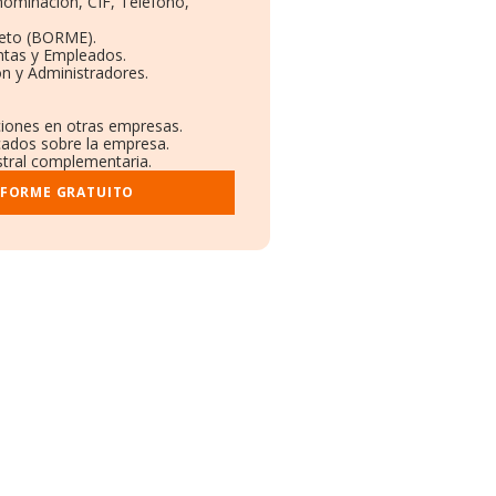
enominación, CIF, Teléfono,
leto (BORME).
ntas y Empleados.
n y Administradores.
aciones en otras empresas.
icados sobre la empresa.
istral complementaria.
NFORME GRATUITO