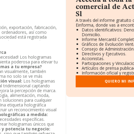
Acceda a toda l
comercial de Act
Sl
A través del informe gratuit
Einforma, donde vas a encont
ón, exportación, fabricación,
Datos identificativos: Den
dos ordenadores, así como
Domicilio.
sociedad está registrada
Informe Mercantil Comple
ponde a 'Comercio al por
Gráficos de Evolución Ven
er y tricotar', cuyo Código es
Consejo de Administración
rtación como exportación.
rca
Directivos y Ejecutivos.
 necesidad! Los hologramas
Accionistas.
enta la información a
enta poderosa para elevar tu
Participaciones y Vinculac
s inferior a la media de
amas a tu empresa?
Artículos de prensa public
n visualmente, también
Información oficial y regis
ama no solo se ve más
ción, en los distintos
ión visual:
Los hologramas
QUIERO MI I
 clasificación del sector, la
al tridimensional captando
al es 3.320 (el año anterior
jora la percepción de marca.
sa están compañías como, por
logía, alimentación, moda,
stream S.L
; en cambio,
soluciones para cualquier
tor son
Almacar Systems
na etiqueta holográfica
 Sociedad Limitada
. En 2024
ruir un reconocimiento visual
421.304 a la 457.291, en el
holográficas a medida:
g:
Jappsoft S.L
y
Azvalia S.L
,
ecesidades específicas.
ran:
Viajes Estival S.L
y
crear hologramas únicos que
stos en el ranking provincial
 y potencia tu negocio:
s, sino que también refuerza