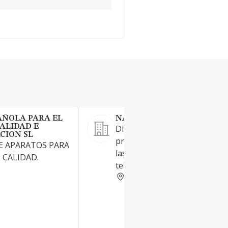
AÑOLA PARA EL
NAPOLEON ARMENGOL SL
ALIDAD E
Diseño y distribución de
CION SL
productos para proteger y fac
E APARATOS PARA
las instalaciones eléctricas y 
 CALIDAD.
telecomunicación.
BARCELONA