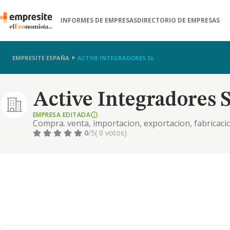
INFORMES DE EMPRESAS
DIRECTORIO DE EMPRESAS
EMPRESITE ESPAÑA
ACTIVE INTEGRADORES SL
Active Integradores S
EMPRESA EDITADA
Compra. venta, importacion, exportacion, fabricacio
de oficina, incluidos ordenadores, asi como compra
0
/5
( 0 votos)
suministros