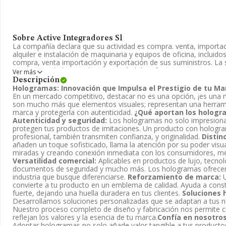
Sobre Active Integradores Sl
La compañía declara que su actividad es compra. venta, importaci
alquiler e instalación de maquinaria y equipos de oficina, inclui
compra, venta importación y exportación de sus suministros. La 
como Sociedad Limitada. La actividad de referencia CNAE corres
Ver más
mayor de maquinaria para la industria textil y de máquinas de cos
Descripción
4664. La compañía realiza actividad internacional tanto de impo
Hologramas: Innovación que Impulsa el Prestigio de tu Ma
En un mercado competitivo, destacar no es una opción, ¡es una
Ha contado con el mismo número de empleados y teniendo en cu
son mucho más que elementos visuales; representan una herrami
disposición de INFORMA, ha contado con un número de empleado
marca y protegerla con autenticidad.
¿Qué aportan los hologr
sector.
Autenticidad y seguridad:
Los hologramas no solo impresiona
protegen tus productos de imitaciones. Un producto con hologr
Respecto a la posición de la empresa según los niveles de factura
profesional, también transmiten confianza, y originalidad.
Distinc
rankings, INFORMA facilita la siguiente información: en 2024, en la
añaden un toque sofisticado, llama la atención por su poder visu
empresa se ha colocado 151 puestos más abajo y su posición actu
miradas y creando conexión inmediata con los consumidores, me
estaba en 3.169). En el ranking del sector, delante de la empre
Versatilidad comercial:
Aplicables en productos de lujo, tecno
ejemplo:
Gestión Integral de Energias Renovables S.L
y
Crio
documentos de seguridad y mucho más. Los hologramas ofrecen 
algunas de las empresas que la siguen en la clasificación del sec
industria que busque diferenciarse.
Reforzamiento de marca:
U
Sociedad de Responsabilidad Limitada
y
La Vela Belsa Int.
convierte a tu producto en un emblema de calidad. Ayuda a const
ha ocupado peor posición bajando 35.987 puestos: de la posición 
fuerte, dejando una huella duradera en tus clientes.
Soluciones 
ranking nacional. Las siguientes empresas la superan en el rankin
Desarrollamos soluciones personalizadas que se adaptan a tus n
en cambio, entre las compañías que se colocan peor se encuent
Nuestro proceso completo de diseño y fabricación nos permite 
Grupo Hanz Pack S.L
. En 2024, la empresa ha perdido 4.700 pue
reflejan los valores y la esencia de tu marca.
Confía en nosotros
pasando del 61.344 al 66.044 puesto.
Adoptar hologramas no solo añade valor tangible a tus producto