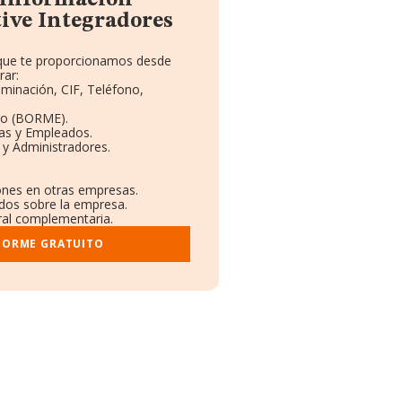
a información
ive Integradores
o que te proporcionamos desde
rar:
ominación, CIF, Teléfono,
to (BORME).
tas y Empleados.
 y Administradores.
iones en otras empresas.
ados sobre la empresa.
tral complementaria.
NFORME GRATUITO