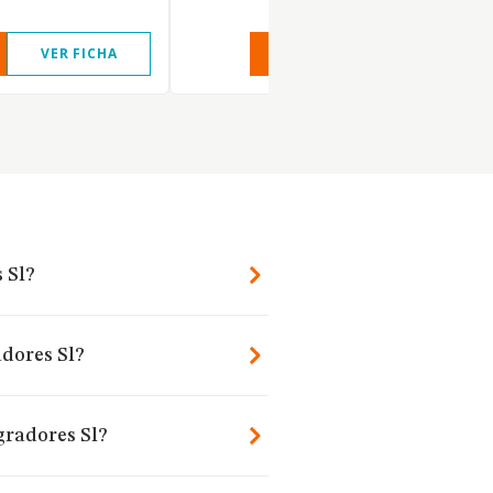
VER FICHA
VER INFORME
VER FIC
 Sl?
adores Sl?
gradores Sl?