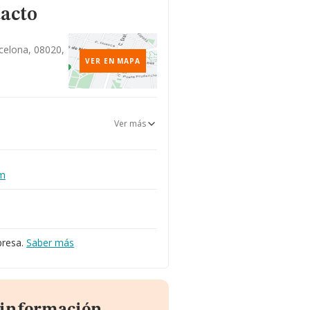
tacto
celona, 08020,
VER EN MAPA
Ver más
om
presa.
Saber más