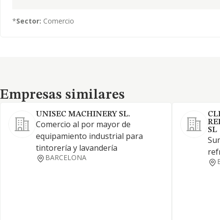
*
Sector:
Comercio
Empresas similares
Empresas similares
UNISEC MACHINERY SL.
CL
RE
Comercio al por mayor de
SL
equipamiento industrial para
Sum
tintorería y lavandería
ref
BARCELONA