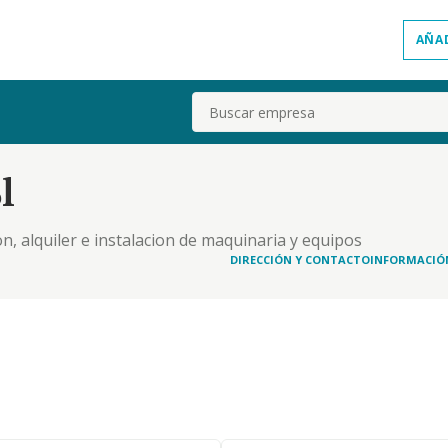
AÑA
Buscar
l
n, alquiler e instalacion de maquinaria y equipos
, venta importacion y exportacion de sus
DIRECCIÓN Y CONTACTO
INFORMACIÓ