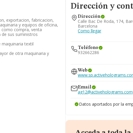
Dirección y con
Dirección
n, exportacion, fabricacion,
Calle Bac De Roda, 174, Bar
maquinaria y equipos de oficina,
Barcelona
si como compra, venta
Como llegar
 de sus suministros
maquinaria textil
Teléfono
932662286
ayor de otra maquinaria y
626...
Web
Ver teléfono 626...
www.sp.activeholograms.c
932662286
932660733
Email
ag12@activeholograms.com
Datos aportados por la em