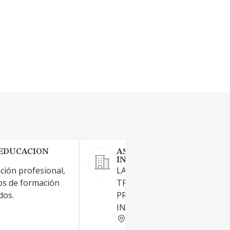
 EDUCACION
ASESORAMIENTO LINGUIS
INTEGRAL SL
ción profesional,
LA REALIZACION DE
os de formación
TRADUCCIONES DE IDIOMAS 
dos.
PRESTACION DE SERVICIOS 
INTERPRETES
MADRID