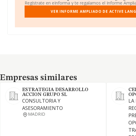
Regístrate en eInforma y te regalamos el Informe Ampl
VER INFORME AMPLIADO DE ACTIVE LAN
Empresas similares
Empresas similares
ESTRATEGIA DESARROLLO
CE
ACCION GRUPO SL
OP
CONSULTORIA Y
LA
ASESORAMIENTO
RE
MADRID
PR
OP
TR