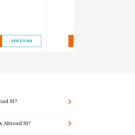
VER FICHA
VER INFORME
VER FIC
oad Sl?
es Abroad Sl?