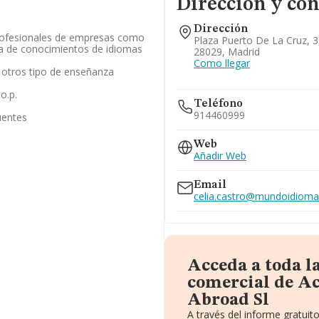
Dirección y con
Dirección
rofesionales de empresas como
Plaza Puerto De La Cruz, 3
ia de conocimientos de idiomas
28029, Madrid
Como llegar
 otros tipo de enseñanza
o.p.
Teléfono
914460999
uentes
Web
Añadir Web
Email
celia.castro@mundoidiom
Acceda a toda l
comercial de A
Abroad Sl
A través del informe gratui