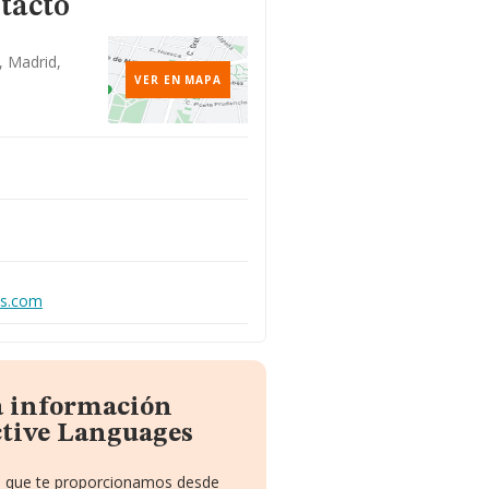
tacto
, Madrid,
VER EN MAPA
as.com
a información
ctive Languages
to que te proporcionamos desde