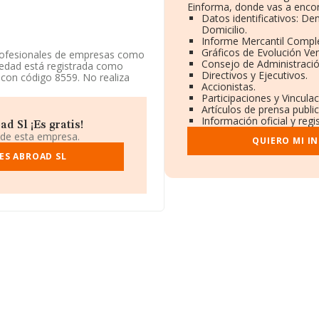
Einforma, donde vas a encon
Datos identificativos: De
Domicilio.
Informe Mercantil Compl
Gráficos de Evolución Ve
profesionales de empresas como
Consejo de Administració
iedad está registrada como
Directivos y Ejecutivos.
 con código 8559. No realiza
Accionistas.
Participaciones y Vincula
Artículos de prensa publ
ro@mundoidiomas.com
.
Información oficial y reg
 Sl ¡Es gratis!
B86062908, tiene su domicilio
 de esta empresa.
QUIERO MI I
n el municipio de Madrid,
ES ABROAD SL
ertenecientes al sector, la
uros y la media de facturación
n cuanto a la información
 constan 7598 empresas, cuyas
ara completar los datos de
 La media de empleados es de 3.