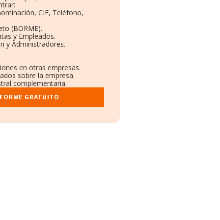
trar:
nominación, CIF, Teléfono,
eto (BORME).
ntas y Empleados.
n y Administradores.
ciones en otras empresas.
icados sobre la empresa.
istral complementaria.
NFORME GRATUITO