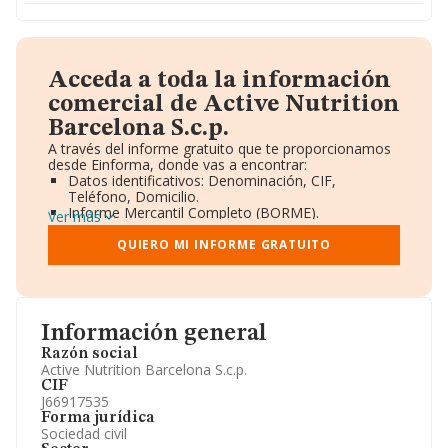
Acceda a toda la información
comercial de Active Nutrition
Barcelona S.c.p.
A través del informe gratuito que te proporcionamos
desde Einforma, donde vas a encontrar:
Datos identificativos: Denominación, CIF,
Teléfono, Domicilio.
Informe Mercantil Completo (BORME).
Ver más
Gráficos de Evolución Ventas y Empleados.
Consejo de Administración y Administradores.
QUIERO MI INFORME GRATUITO
Directivos y Ejecutivos.
Accionistas.
Participaciones y Vinculaciones en otras empresas.
Artículos de prensa publicados sobre la empresa.
Información oficial y registral complementaria.
Información general
Razón social
Active Nutrition Barcelona S.c.p.
CIF
J66917535
Forma jurídica
Sociedad civil