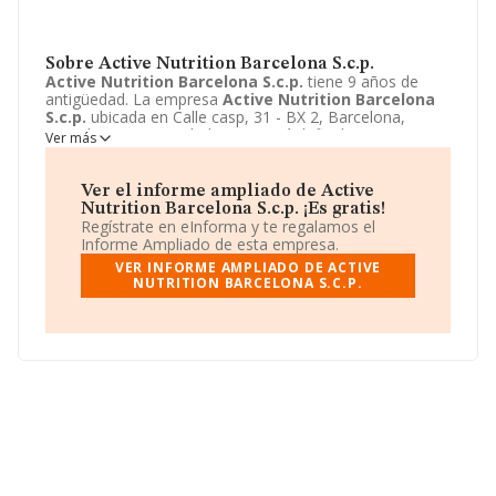
Sobre Active Nutrition Barcelona S.c.p.
Active Nutrition Barcelona S.c.p.
tiene 9 años de
antigüedad. La empresa
Active Nutrition Barcelona
S.c.p.
ubicada en Calle casp, 31 - BX 2, Barcelona,
Barcelona. Su actividad CNAE está definida como 4727 -
Ver más
Comercio al por menor de otros productos alimenticios.
La forma jurídica de
Active Nutrition Barcelona
S.c.p.
es Sociedad civil.
Ver el informe ampliado de Active
Nutrition Barcelona S.c.p. ¡Es gratis!
Regístrate en eInforma y te regalamos el
Informe Ampliado de esta empresa.
VER INFORME AMPLIADO DE ACTIVE
NUTRITION BARCELONA S.C.P.