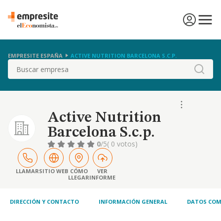
EMPRESITE ESPAÑA
ACTIVE NUTRITION BARCELONA S.C.P.
Buscar
Active Nutrition
Barcelona S.c.p.
0
/5
( 0 votos)
LLAMAR
SITIO WEB
CÓMO
VER
LLEGAR
INFORME
DIRECCIÓN Y CONTACTO
INFORMACIÓN GENERAL
DATOS COM