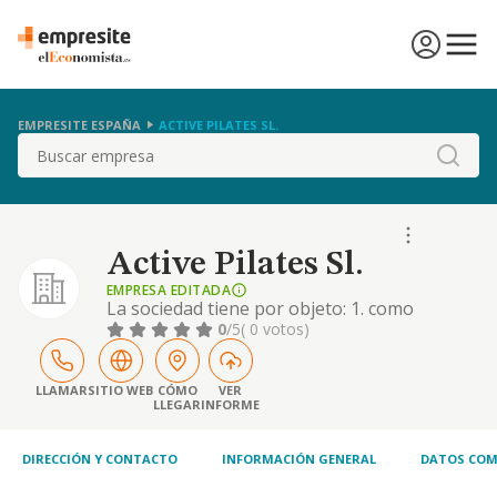
EMPRESITE ESPAÑA
ACTIVE PILATES SL.
Buscar
Active Pilates Sl.
EMPRESA EDITADA
La sociedad tiene por objeto: 1. como
actividad principal: actividades de los
0
/5
( 0 votos)
gimnasios (c.n.a.e. 9313) 2. como otras
actividades: 1. la instalación y explotación de
gimnasios, compra y venta, importación y
LLAMAR
SITIO WEB
CÓMO
VER
LLEGAR
INFORME
exportación, de maquinaria y elementos
relacionadas con el deporte, así como
prendas de
DIRECCIÓN Y CONTACTO
INFORMACIÓN GENERAL
DATOS COM