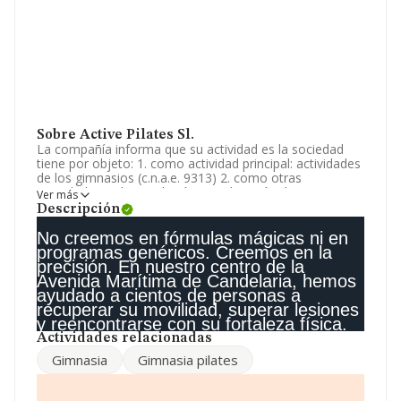
Sobre Active Pilates Sl.
La compañía informa que su actividad es la sociedad
tiene por objeto: 1. como actividad principal: actividades
de los gimnasios (c.n.a.e. 9313) 2. como otras
actividades: 1. la instalación y explotación de gimnasios,
Ver más
compra y venta, importación y exportación, de
Descripción
maquinaria y elementos relacionadas con el deporte, así
como prendas de. La empresa aparece inscrita en el
No creemos en fórmulas mágicas ni en
Registro Mercantil como Sociedad Limitada. La
programas genéricos. Creemos en la
actividad de referencia CNAE corresponde a 'Actividades
precisión. En nuestro centro de la
de los gimnasios', cuyo Código es 9313. La empresa es
Avenida Marítima de Candelaria, hemos
importadora y exportadora.
ayudado a cientos de personas a
recuperar su movilidad, superar lesiones
La compañía
Active Pilates S.L
, CIF B56704703, tiene
y reencontrarse con su fortaleza física.
su domicilio social establecido en Avenida Maritima Ed
Actividades relacionadas
Venezuela núm. 8 Loc D, (38530), Candelaria, en Santa
Gimnasia
Gimnasia pilates
Cruz De Tenerife, Islas Canarias.
En base a la información de la que dispone INFORMA