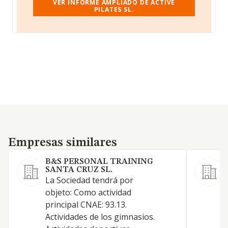
VER INFORME AMPLIADO DE ACTIVE
PILATES SL.
Empresas similares
Empresas similares
B&S PERSONAL TRAINING
SANTA CRUZ SL.
1
La Sociedad tendrá por
9
objeto: Como actividad
g
principal CNAE: 93.13.
d
Actividades de los gimnasios.
r