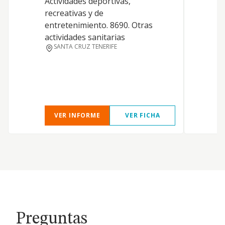
Actividades deportivas,
e
recreativas y de
C
entretenimiento. 8690. Otras
a
actividades sanitarias
e
SANTA CRUZ TENERIFE
e
VER INFORME
VER FICHA
Preguntas