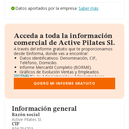
Datos aportados por la empresa.
Saber más
Acceda a toda la información
comercial de Active Pilates Sl.
A través del informe gratuito que te proporcionamos
desde Einforma, donde vas a encontrar:
Datos identificativos: Denominación, CIF,
Teléfono, Domicilio.
Informe Mercantil Completo (BORME).
Gráficos de Evolución Ventas y Empleados.
Ver más
Consejo de Administración y Administradores.
Directivos y Ejecutivos.
QUIERO MI INFORME GRATUITO
Accionistas.
Participaciones y Vinculaciones en otras empresas.
Artículos de prensa publicados sobre la empresa.
Información oficial y registral complementaria.
Información general
Razón social
Active Pilates Sl.
CIF
B56704703