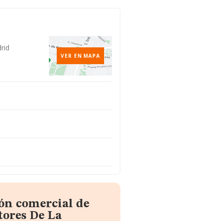
rid
VER EN MAPA
ón comercial de
tores De La