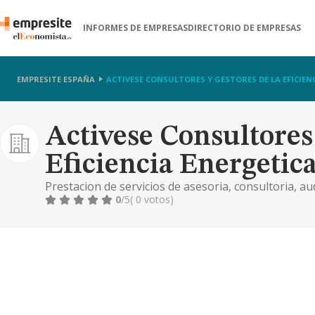
INFORMES DE EMPRESAS
DIRECTORIO DE EMPRESAS
EMPRESITE ESPAÑA
ACTIVESE CONSULTORES Y GESTORES DE LA EFICIENC
Activese Consultores
Eficiencia Energetica
Prestacion de servicios de asesoria, consultoria, aud
certificacion en el ambito de la eficiencia y ahorro 
0
/5
( 0 votos)
industriales, etc..