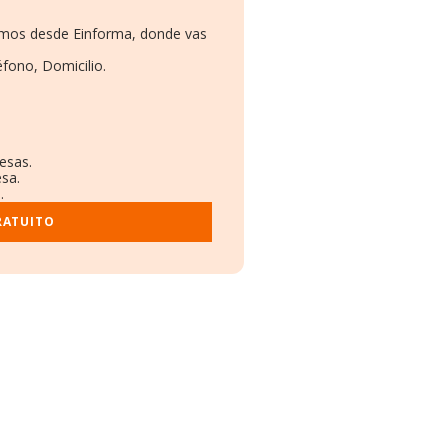
namos desde Einforma, donde vas
éfono, Domicilio.
.
esas.
esa.
.
RATUITO