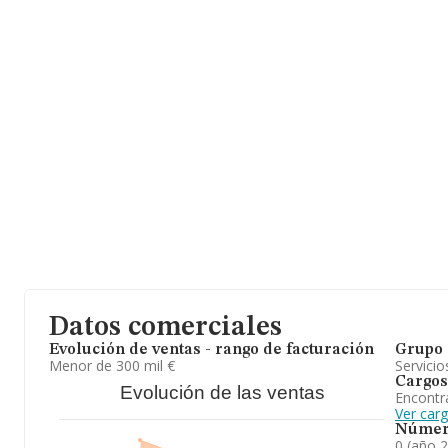
provincia (hablamos de Madrid), en la base de datos INFORMA c
24646 empresas, con ventas en el año 2024 de 8.058 millones de
Con el fin de ampliar la información relativa a las compañías, la 
antigüedad desde la constitución es de 13 años. La media de em
las empresas es de 2.
Datos comerciales
Evolución de ventas - rango de facturación
Grupo 
Menor de 300 mil €
Servicio
Cargos
Evolución de las ventas
Encontr
Ver car
Númer
0 (año 