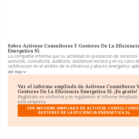
Sobre Activese Consultores Y Gestores De La Eficienci
Energetica Sl.
La compañía informa que su actividad es prestación de servicios
asesoría, consultoría, auditoría, asistencia tecnica y en su caso d
certificacion en el ambito de la eficiencia y ahorro energetico apli
infraestructuras industriales, etc. La sociedad está registrada co
Ver más
Sociedad Limitada. Su CNAE corresponde a 7020 con código '%c
sociedad no tiene actividad en mercados exteriores.
Ver el informe ampliado de Activese Consultores 
Su teléfono es 914358832 y su email es
cpastor@via.es
.
Gestores De La Eficiencia Energetica Sl. ¡Es gratis!
Regístrate en eInforma y te regalamos el Informe Ampliado
La compañía
Activese Consultores y Gestores de La Eficien
esta empresa.
Energetica S.L
, NIF B86632056, tiene su domicilio social establ
VER INFORME AMPLIADO DE ACTIVESE CONSULTORES
Calle Orense núm. 25 Piso 4 B, (28020), Madrid, Madrid.
GESTORES DE LA EFICIENCIA ENERGETICA SL.
Con los datos a disposición de INFORMA sobre 72.271 empresas
pertenecientes al sector, en el ámbito nacional la facturación alca
de 15.184 millones de euros y se calcula un promedio de factura
mil euros entre todas las compañías. Respecto a la información d