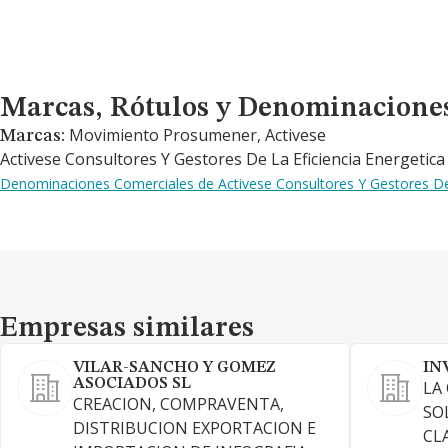
Marcas, Rótulos y Denominaciones Comerciales
Marcas, Rótulos y Denominacione
Movimiento Prosumener, Activese
Marcas:
Activese Consultores Y Gestores De La Eficiencia Energetica 
Denominaciones Comerciales de Activese Consultores Y Gestores De L
Empresas similares
Empresas similares
VILAR-SANCHO Y GOMEZ
IN
ASOCIADOS SL
LA
CREACION, COMPRAVENTA,
SO
DISTRIBUCION EXPORTACION E
CL