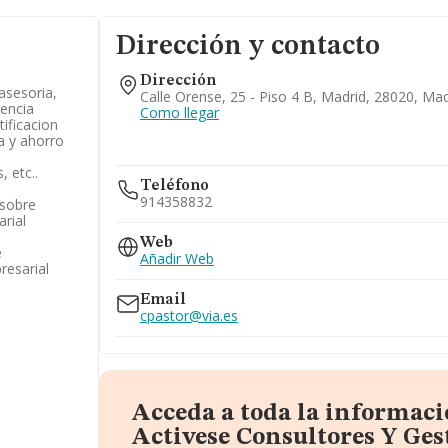
Dirección y contacto
Dirección
asesoria,
Calle Orense, 25 - Piso 4 B, Madrid, 28020, Mad
tencia
Como llegar
tificacion
ia y ahorro
, etc..
Teléfono
914358832
 sobre
arial
Web
e
Añadir Web
resarial
Email
cpastor@via.es
Acceda a toda la informaci
Activese Consultores Y Ges