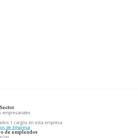
onstan
 euros.
media de
pleados de
Sector
s empresariales
ados 1 cargos en esta empresa
gos de Empresa
o de empleados
2024)