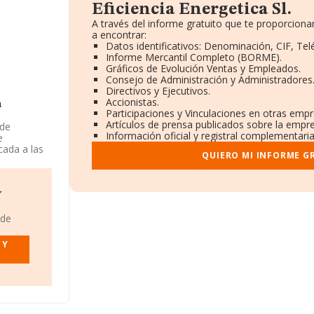
Eficiencia Energetica Sl.
A través del informe gratuito que te proporcio
a encontrar:
Datos identificativos: Denominación, CIF, Tel
Informe Mercantil Completo (BORME).
Gráficos de Evolución Ventas y Empleados.
Consejo de Administración y Administradores
Directivos y Ejecutivos.
Accionistas.
a
Participaciones y Vinculaciones en otras empr
Artículos de prensa publicados sobre la empr
 de
Información oficial y registral complementaria
e
cada a las
QUIERO MI INFORME G
mo
nae%'. La
Y
 de
cia
ecido en
 Y
nza la cifra
ción de 210
e la