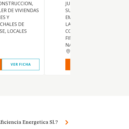
ONSTRUCCION,
JURIDICAS, CUALQUIERA QUE
LER DE VIVIENDAS
SU FORMA U ORGANIZACION
ES Y
EMPRESARIAL O NO, EN TOD
 CHALES DE
LAS MATERIAS RELACIONAD
SE, LOCALES
CON EL AMBITO ECONOMIC
FINANCIERO O DE ANALOGA
NATU
MADRID
VER FICHA
VER INFORME
VER FIC
ficiencia Energetica Sl.?