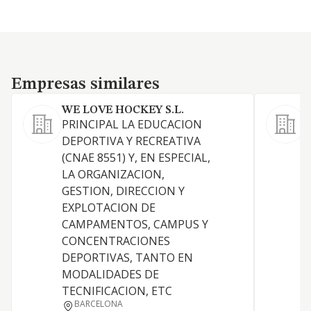
Empresas similares
Empresas similares
WE LOVE HOCKEY S.L.
P
PRINCIPAL LA EDUCACION
E
DEPORTIVA Y RECREATIVA
d
(CNAE 8551) Y, EN ESPECIAL,
I
LA ORGANIZACION,
d
GESTION, DIRECCION Y
g
EXPLOTACION DE
e
CAMPAMENTOS, CAMPUS Y
d
CONCENTRACIONES
t
DEPORTIVAS, TANTO EN
i
MODALIDADES DE
p
TECNIFICACION, ETC
s
BARCELONA
a