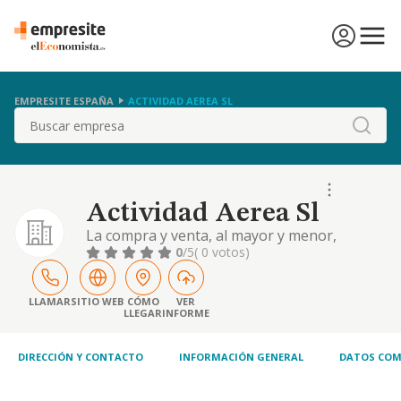
EMPRESITE ESPAÑA
ACTIVIDAD AEREA SL
Buscar
Actividad Aerea Sl
La compra y venta, al mayor y menor,
importacion y exportacion, comercializacion,
0
/5
( 0 votos)
representacion y explotacion en regimen de
arrendamiento no financiero, de toda clase
de mercaderias relacionadas con el deporte
LLAMAR
SITIO WEB
CÓMO
VER
LLEGAR
INFORME
en general...
DIRECCIÓN Y CONTACTO
INFORMACIÓN GENERAL
DATOS COM