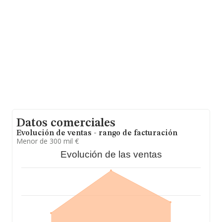
Con los datos a disposición de INFORMA sobre 4.563
empresas pertenecientes al sector, a nivel nacional la
facturación asciende a 311 millones de euros y se
estima que el promedio de la facturación entre todas
las empresas es de 68 mil euros. Finalmente, para
completar los datos de sector, en 2022, la antigüedad
alcanza los 9 años desde la constitución. La media de
empleados es de 2.
Datos comerciales
Evolución de ventas - rango de facturación
Menor de 300 mil €
Evolución de las ventas