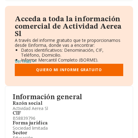
Acceda a toda la información
comercial de Actividad Aerea
Sl
A través del informe gratuito que te proporcionamos
desde Einforma, donde vas a encontrar:
Datos identificativos: Denominación, CIF,
Teléfono, Domicilio.
Informe Mercantil Completo (BORME).
Ver más
Gráficos de Evolución Ventas y Empleados.
Consejo de Administración y Administradores.
QUIERO MI INFORME GRATUITO
Directivos y Ejecutivos.
Accionistas.
Participaciones y Vinculaciones en otras empresas.
Artículos de prensa publicados sobre la empresa.
Información oficial y registral complementaria.
Información general
Razón social
Actividad Aerea Sl
CIF
B58839796
Forma jurídica
Sociedad limitada
Sector
Educación