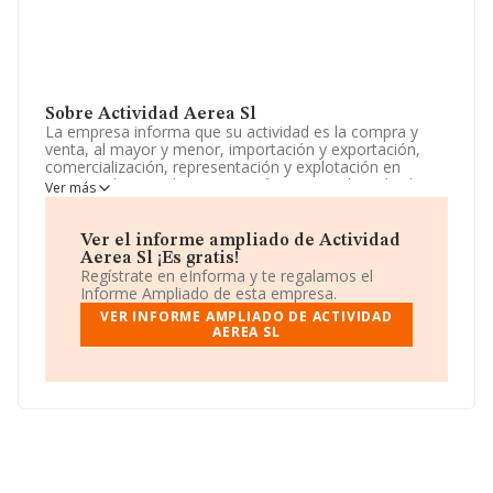
Sobre Actividad Aerea Sl
La empresa informa que su actividad es la compra y
venta, al mayor y menor, importación y exportación,
comercialización, representación y explotación en
regimen de arrendamiento no financiero, de toda clase
Ver más
de mercaderias relacionadas con el deporte en general..
La sociedad está inscrita en el Registro Mercantil como
Sociedad Limitada. Clasifica su actividad CNAE como
Ver el informe ampliado de Actividad
'Educación deportiva y recreativa', código 8551. La
Aerea Sl ¡Es gratis!
compañía realiza actividad internacional tanto de
Regístrate en eInforma y te regalamos el
importación como exportación.
Informe Ampliado de esta empresa.
VER INFORME AMPLIADO DE ACTIVIDAD
Ha contado con el mismo número de profesionales y
AEREA SL
según los datos a disposición de INFORMA, ha tenido
un número de empleados por debajo de la media de
sector.
Su correo es
xavin@grupactiva.com
.
La compañía
Actividad Aerea S.L
, NIF B58839796, se
encuentra en Urbanización Pinars Del Bado núm. 17,
(08189), Sant Quirze Safaja, en Barcelona, Cataluña.