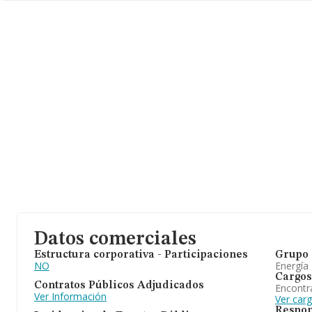
Teniendo en cuenta la información sobre La Rioja, en la base 
constan 352 empresas, con ventas de hasta 268 millones de eu
información adicional de interés, la media de antigüedad desde la
de 14 años. Los empleados de media son 1.
Datos comerciales
Estructura corporativa - Participaciones
Grupo 
NO
Energía
Cargos
Contratos Públicos Adjudicados
Encontr
Ver Información
Ver car
Respon