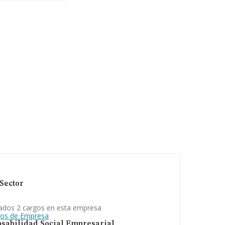
de datos INFORMA
ros. Como
 constitución es
Sector
ados 2 cargos en esta empresa
gos de Empresa
sabilidad Social Empresarial