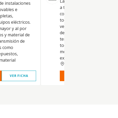
La producción de energía eléc
e instalaciones
a través de placas fotovoltaic
ovables e
compraventa y arrendamient
pletas,
toda clase de bienes inmuebl
ipos eléctricos.
vehículos, objetos de colecció
mayor y al por
de antigÕedad. La adquisición
s y material de
tenencia y disfrute en genera
ransmisión de
toda clase de títulos y valores
es como
mobiliarios; se excluyen
epuestos,
expresame
material
RIOJA
VER FICHA
VER INFORME
VER FIC