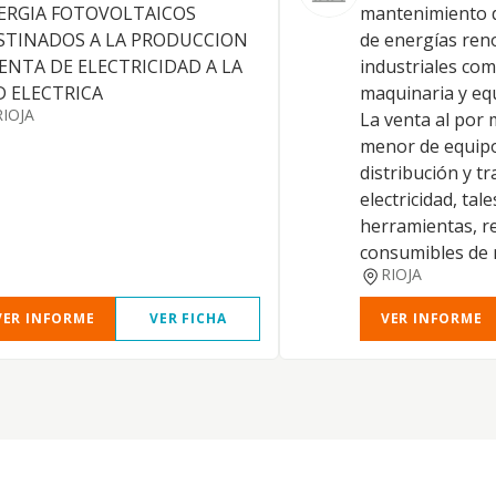
ERGIA FOTOVOLTAICOS
mantenimiento d
STINADOS A LA PRODUCCION
de energías ren
VENTA DE ELECTRICIDAD A LA
industriales com
D ELECTRICA
maquinaria y equ
RIOJA
La venta al por 
menor de equipo
distribución y t
electricidad, tal
herramientas, r
consumibles de 
RIOJA
VER INFORME
VER FICHA
VER INFORME