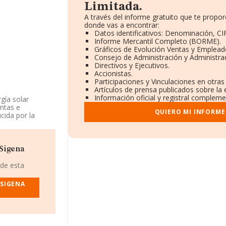
Limitada.
A través del informe gratuito que te prop
donde vas a encontrar:
Datos identificativos: Denominación, CIF
Informe Mercantil Completo (BORME).
Gráficos de Evolución Ventas y Emplead
Consejo de Administración y Administra
Directivos y Ejecutivos.
Accionistas.
Participaciones y Vinculaciones en otra
Artículos de prensa publicados sobre la
Información oficial y registral compleme
gía solar
antas e
QUIERO MI INFORME
cida por la
 compraventa y
Registro
como 'Transporte
d en mercados
 Sigena
 de esta
a
, B16763799, se
 el municipio de
 SIGENA
.044 empresas, la
euros y se
 las compañías.