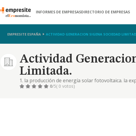
INFORMES DE EMPRESAS
DIRECTORIO DE EMPRESAS
EMPRESITE ESPAÑA
ACTIVIDAD GENERACION SIGENA SOCIEDAD LIMITAD
Actividad Generacion
Limitada.
1. la producción de energía solar fotovoltaica. la e
plantas e instalaciones fotovoltaicas, así como la v
0
/5
( 0 votos)
tales instalaciones. (c.n.a.e. principal 3519). 2. la 