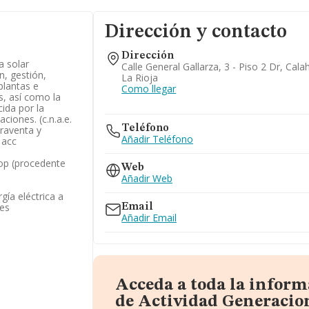
Dirección y contacto
Dirección
a solar
Calle General Gallarza, 3 - Piso 2 Dr, Cala
n, gestión,
La Rioja
plantas e
Como llegar
s, así como la
ida por la
aciones. (c.n.a.e.
Teléfono
praventa y
Añadir Teléfono
 acc
op (procedente
Web
Añadir Web
gía eléctrica a
les
Email
Añadir Email
Acceda a toda la infor
de Actividad Generacio