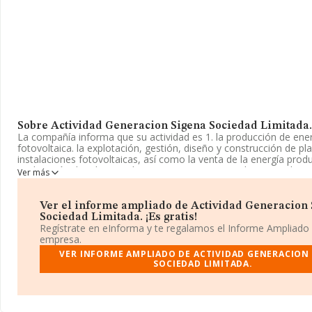
Sobre Actividad Generacion Sigena Sociedad Limitada.
La compañía informa que su actividad es 1. la producción de ener
fotovoltaica. la explotación, gestión, diseño y construcción de pl
instalaciones fotovoltaicas, así como la venta de la energía produ
explotación de tales instalaciones. (c.n.a.e. principal 3519). 2. la
Ver más
tenencia de toda clase de acc. La empresa aparece inscrita en el 
Mercantil como Sociedad Limitada. Clasifica su actividad CNAE 
de energía eléctrica', código 3512. La empresa no tiene activida
Ver el informe ampliado de Actividad Generacion
exteriores.
Sociedad Limitada. ¡Es gratis!
Regístrate en eInforma y te regalamos el Informe Ampliado
La empresa
Actividad Generacion Sigena Sociedad Limitad
empresa.
encuentra en Calle General Gallarza núm. 3 Piso 2 Dr, (26500), en
VER INFORME AMPLIADO DE ACTIVIDAD GENERACION
Calahorra, La Rioja.
SOCIEDAD LIMITADA.
En relación con el sector y disponiendo de los datos de hasta 46
facturación en el ámbito nacional alcanza los 23.269 millones de 
calcula un promedio de facturación de 505 mil euros entre todas