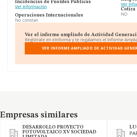
Incidencias de Fuentes Públicas
Ver Inf
Ver Información
Cotiza
NO
Operaciones Internacionales
No constan
Ver el informe ampliado de Actividad Generacio
Regístrate en eInforma y te regalamos el Informe Ampl
VER INFORME AMPLIADO DE ACTIVIDAD GENER
Empresas similares
Empresas similares
DESARROLLO PROYECTO
LU
FOTOVOLTAICO XV SOCIEDAD
PA