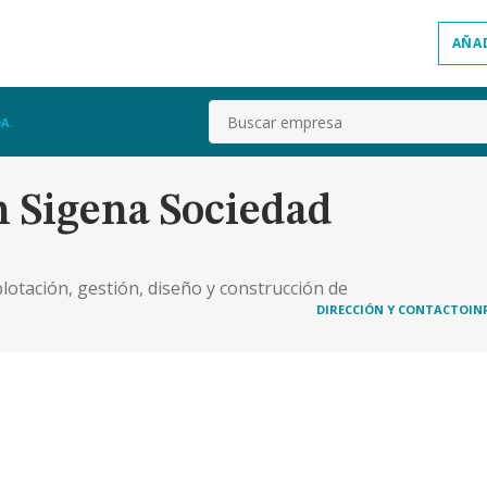
AÑA
Buscar
A.
 Sigena Sociedad
xplotación, gestión, diseño y construcción de
enta de la energía producida por la explotación de
DIRECCIÓN Y CONTACTO
IN
compraventa y tenencia de toda clase de acc