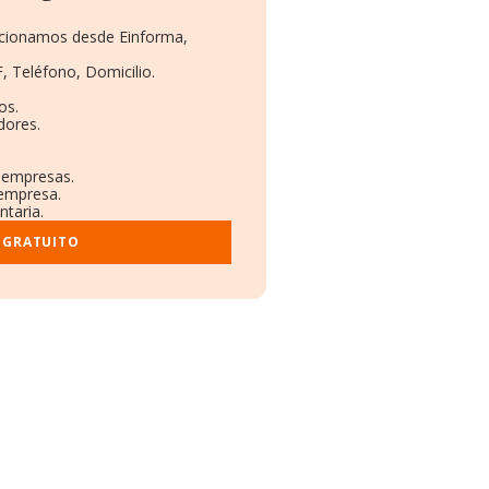
orcionamos desde Einforma,
, Teléfono, Domicilio.
os.
dores.
s empresas.
 empresa.
ntaria.
 GRATUITO