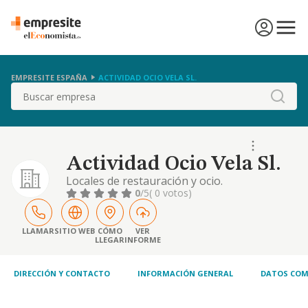
EMPRESITE ESPAÑA
ACTIVIDAD OCIO VELA SL.
Buscar
Actividad Ocio Vela Sl.
Locales de restauración y ocio.
0
/5
( 0 votos)
LLAMAR
SITIO WEB
CÓMO
VER
LLEGAR
INFORME
DIRECCIÓN Y CONTACTO
INFORMACIÓN GENERAL
DATOS COM