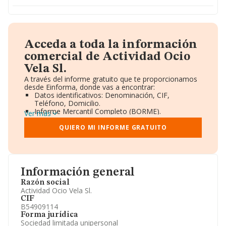
Acceda a toda la información
comercial de Actividad Ocio
Vela Sl.
A través del informe gratuito que te proporcionamos
desde Einforma, donde vas a encontrar:
Datos identificativos: Denominación, CIF,
Teléfono, Domicilio.
Informe Mercantil Completo (BORME).
Ver más
Gráficos de Evolución Ventas y Empleados.
Consejo de Administración y Administradores.
QUIERO MI INFORME GRATUITO
Directivos y Ejecutivos.
Accionistas.
Participaciones y Vinculaciones en otras empresas.
Artículos de prensa publicados sobre la empresa.
Información oficial y registral complementaria.
Información general
Razón social
Actividad Ocio Vela Sl.
CIF
B54909114
Forma jurídica
Sociedad limitada unipersonal