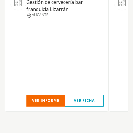
Gestión de cervecería bar
E
franquicia Lizarrán
ALICANTE
B
A
VER INFORME
VER FICHA