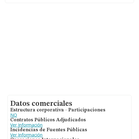
de 231 mil euros. En relación con la información de la
provincia de Sevilla, en la base de datos de INFORMA
aparecen 1574 empresas, con ventas de hasta 265
millones de euros. Como información adicional de
interés, la antigüedad desde la constitución es de 13
años. La media de empleados de las empresas es de 2.
Datos comerciales
Estructura corporativa - Participaciones
NO
Contratos Públicos Adjudicados
Ver Información
Incidencias de Fuentes Públicas
Ver Información