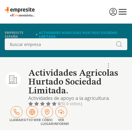
EMPRESITE
ACTIVIDADES AGRICOLAS HURTADO SOCIEDAD
ESPAÑA
LIMITADA.
Buscar
Actividades Agricolas
Hurtado Sociedad
Limitada.
Actividades de apoyo a la agricultura.
intermediarios del comercio de productos
0
/5
( 0 votos)
diversos. comercio al por mayor de animales
vivos
LLAMAR
SITIO WEB
CÓMO
VER
LLEGAR
INFORME