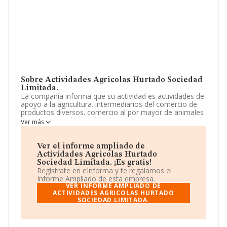
Sobre Actividades Agricolas Hurtado Sociedad
Limitada.
La compañía informa que su actividad es actividades de
apoyo a la agricultura. intermediarios del comercio de
productos diversos. comercio al por mayor de animales
vivos. La sociedad está inscrita en el Registro Mercantil
Ver más
como Sociedad Limitada. Su CNAE corresponde a 0161
con código 'Actividades de apoyo a la agricultura'. La
sociedad no tiene actividad en mercados exteriores.
Ver el informe ampliado de
Actividades Agricolas Hurtado
La empresa española
Actividades Agrícolas Hurtado
Sociedad Limitada. ¡Es gratis!
Sociedad Limitada
, CIF B21805023, está situada en
Regístrate en eInforma y te regalamos el
Calle Calvario núm. 21 Esc 1 Bj Iz, (41111), en el
Informe Ampliado de esta empresa.
municipio de Almensilla, en Sevilla, Andalucía.
VER INFORME AMPLIADO DE
ACTIVIDADES AGRICOLAS HURTADO
SOCIEDAD LIMITADA.
En relación con el sector y disponiendo de los datos de
hasta 13.853 empresas, a nivel nacional la facturación
asciende a 3.208 millones de euros y se estima que el
promedio de la facturación entre todas las empresas es