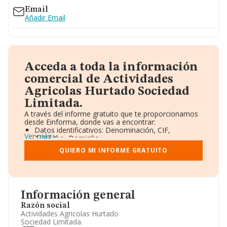
Email
Añadir Email
Acceda a toda la información
comercial de Actividades
Agricolas Hurtado Sociedad
Limitada.
A través del informe gratuito que te proporcionamos
desde Einforma, donde vas a encontrar:
Datos identificativos: Denominación, CIF,
Ver más
Teléfono, Domicilio.
Informe Mercantil Completo (BORME).
QUIERO MI INFORME GRATUITO
Gráficos de Evolución Ventas y Empleados.
Consejo de Administración y Administradores.
Directivos y Ejecutivos.
Accionistas.
Participaciones y Vinculaciones en otras empresas.
Información general
Artículos de prensa publicados sobre la empresa.
Información oficial y registral complementaria.
Razón social
Actividades Agricolas Hurtado
Sociedad Limitada.