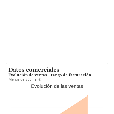
627 millones de euros. Con el fin de ampliar la
información relativa a las compañías, la media de
empleados es de 2; la media de antigüedad desde la
constitución es de 14 años.
Datos comerciales
Evolución de ventas - rango de facturación
Menor de 300 mil €
Evolución de las ventas