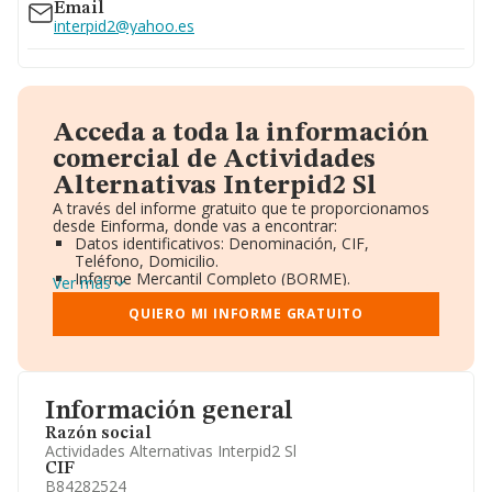
Email
interpid2@yahoo.es
Acceda a toda la información
comercial de Actividades
Alternativas Interpid2 Sl
A través del informe gratuito que te proporcionamos
desde Einforma, donde vas a encontrar:
Datos identificativos: Denominación, CIF,
Teléfono, Domicilio.
Informe Mercantil Completo (BORME).
Ver más
Gráficos de Evolución Ventas y Empleados.
Consejo de Administración y Administradores.
QUIERO MI INFORME GRATUITO
Directivos y Ejecutivos.
Accionistas.
Participaciones y Vinculaciones en otras empresas.
Artículos de prensa publicados sobre la empresa.
Información oficial y registral complementaria.
Información general
Razón social
Actividades Alternativas Interpid2 Sl
CIF
B84282524