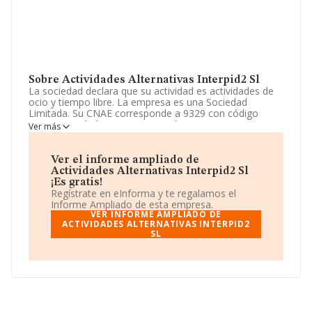
Sobre Actividades Alternativas Interpid2 Sl
La sociedad declara que su actividad es actividades de
ocio y tiempo libre. La empresa es una Sociedad
Limitada. Su CNAE corresponde a 9329 con código
'Otras actividades recreativas y de entretenimiento'. La
Ver más
compañía no tiene actividad en mercados exteriores.
Su correo es
interpid2@yahoo.es
.
Ver el informe ampliado de
Actividades Alternativas Interpid2 Sl
La empresa
Actividades Alternativas Interpid2 S.L
,
¡Es gratis!
NIF B84282524, está situada en Calle Juan Ramon
Regístrate en eInforma y te regalamos el
Jiménez núm. 4 4 4 A, (28232), en el municipio de Las
Informe Ampliado de esta empresa.
Rozas De Madrid, Madrid.
VER INFORME AMPLIADO DE
ACTIVIDADES ALTERNATIVAS INTERPID2
SL
En base a la información de la que dispone INFORMA
sobre 16.000 compañías, a nivel nacional la facturación
asciende a 2.874 millones de euros y se calcula un
promedio de facturación de 179 mil euros entre todas
las compañías. Teniendo en cuenta la información
sobre Madrid, en la base de datos de INFORMA
aparecen 3243 empresas, con ventas en 2023 de hasta