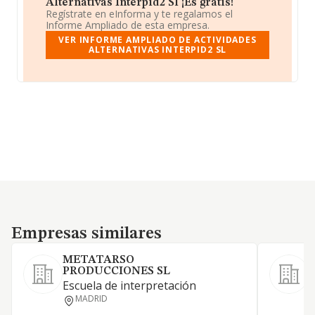
Alternativas Interpid2 Sl ¡Es gratis!
Regístrate en eInforma y te regalamos el
Informe Ampliado de esta empresa.
VER INFORME AMPLIADO DE ACTIVIDADES
ALTERNATIVAS INTERPID2 SL
Empresas similares
Empresas similares
METATARSO
PRODUCCIONES SL
L
Escuela de interpretación
MADRID
T