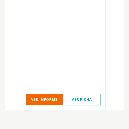
Q
R
VER INFORME
VER FICHA