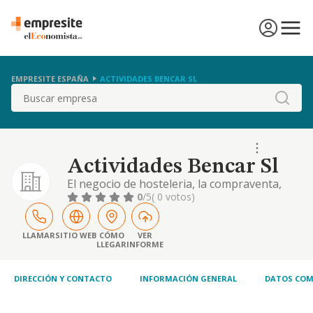
EMPRESITE ESPAÑA
ACTIVIDADES BENCAR SL
Buscar
Actividades Bencar Sl
El negocio de hosteleria, la compraventa,
reparacion y mantenimiento de vehiculos
0
/5
( 0 votos)
LLAMAR
SITIO WEB
CÓMO
VER
LLEGAR
INFORME
DIRECCIÓN Y CONTACTO
INFORMACIÓN GENERAL
DATOS COM