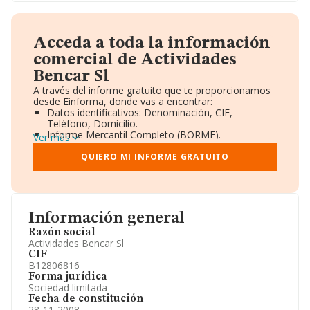
Acceda a toda la información
comercial de Actividades
Bencar Sl
A través del informe gratuito que te proporcionamos
desde Einforma, donde vas a encontrar:
Datos identificativos: Denominación, CIF,
Teléfono, Domicilio.
Informe Mercantil Completo (BORME).
Ver más
Gráficos de Evolución Ventas y Empleados.
Consejo de Administración y Administradores.
QUIERO MI INFORME GRATUITO
Directivos y Ejecutivos.
Accionistas.
Participaciones y Vinculaciones en otras empresas.
Artículos de prensa publicados sobre la empresa.
Información oficial y registral complementaria.
Información general
Razón social
Actividades Bencar Sl
CIF
B12806816
Forma jurídica
Sociedad limitada
Fecha de constitución
28-11-2008