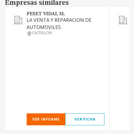
Empresas similares
Empresas similares
PESET VIDAL SL
T
LA VENTA Y REPARACION DE
V
AUTOMOVILES.
s
CASTELLON
VER INFORME
VER FICHA