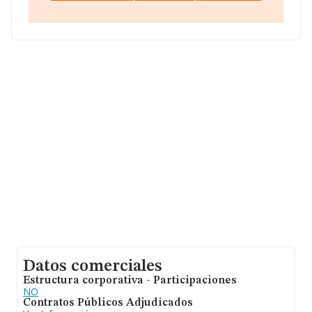
municipio de Madrid, Madrid.
En base a la información de la que dispone INFORMA
sobre 11.706 compañías, la facturación en el ámbito
nacional alcanza los 2.892 millones de euros y se estima
que el promedio de la facturación entre todas las
empresas es de 247 mil euros. Respecto a la
información de la provincia (hablamos de Madrid), en la
base de datos INFORMA constan 3441 empresas, con
ventas de 864 millones de euros. Finalmente, para
completar los datos de sector la media de empleados
es de 1; la antigüedad desde la constitución es de 8
años.
Datos comerciales
Estructura corporativa - Participaciones
NO
Contratos Públicos Adjudicados