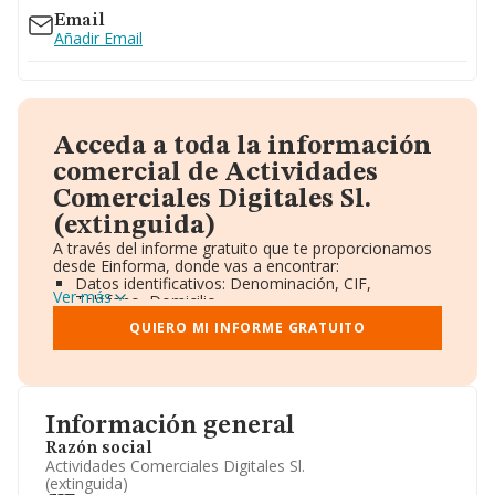
Email
Añadir Email
Acceda a toda la información
comercial de Actividades
Comerciales Digitales Sl.
(extinguida)
A través del informe gratuito que te proporcionamos
desde Einforma, donde vas a encontrar:
Datos identificativos: Denominación, CIF,
Ver más
Teléfono, Domicilio.
Informe Mercantil Completo (BORME).
QUIERO MI INFORME GRATUITO
Gráficos de Evolución Ventas y Empleados.
Consejo de Administración y Administradores.
Directivos y Ejecutivos.
Accionistas.
Participaciones y Vinculaciones en otras empresas.
Información general
Artículos de prensa publicados sobre la empresa.
Información oficial y registral complementaria.
Razón social
Actividades Comerciales Digitales Sl.
(extinguida)