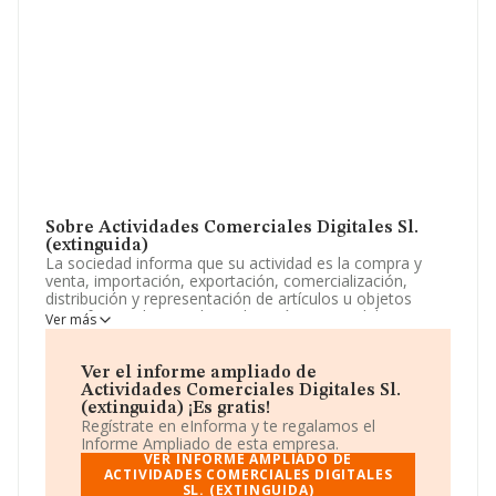
Sobre Actividades Comerciales Digitales Sl.
(extinguida)
La sociedad informa que su actividad es la compra y
venta, importación, exportación, comercialización,
distribución y representación de artículos u objetos
manufacturados o industriales así como mobiliario,
Ver más
útiles y enseres para el hogar, la decoración y el ocio.
comercio al por menor por correo o por catálogo o por
internet. La empresa es una Sociedad Limitada. Su
Ver el informe ampliado de
actividad CNAE es 'Comercio al por menor por
Actividades Comerciales Digitales Sl.
correspondencia o internet' con código 4791. La
(extinguida) ¡Es gratis!
empresa no tiene actividad en mercados exteriores.
Regístrate en eInforma y te regalamos el
Informe Ampliado de esta empresa.
La sociedad
Actividades Comerciales Digitales S.L.
VER INFORME AMPLIADO DE
(extinguida)
ACTIVIDADES COMERCIALES DIGITALES
, NIF B87477899, se encuentra en Camino
SL. (EXTINGUIDA)
Zarzuela núm. 21 Ptl 19 Piso 1 A, (28023), en el