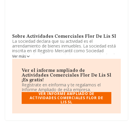
Sobre Actividades Comerciales Flor De Lis Sl
La sociedad declara que su actividad es el
arrendamiento de bienes inmuebles. La sociedad está
inscrita en el Registro Mercantil como Sociedad
Limitada. Clasifica su actividad CNAE como 'Alquiler de
Ver más
bienes inmobiliarios por cuenta propia', código 6820. La
compañía no tiene actividad en mercados exteriores.
Ver el informe ampliado de
Para llamar las oficinas se puede hacer a través del
Actividades Comerciales Flor De Lis Sl
número 965383700 y su email es
¡Es gratis!
piherrmillan@gmail.com
.
Regístrate en eInforma y te regalamos el
Informe Ampliado de esta empresa.
La empresa
Actividades Comerciales Flor de Lis S.L
,
VER INFORME AMPLIADO DE
con CIF B03979499, se encuentra en Calle Rey Juan
ACTIVIDADES COMERCIALES FLOR DE
LIS SL
Carlos I núm. 30, (03600), Elda, Alicante, Comunidad
Valenciana.
En relación con el sector y disponiendo de los datos de
hasta 132.555 empresas, a nivel nacional la facturación
asciende a 22.737 millones de euros y se estima que el
promedio de la facturación entre todas las empresas es