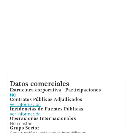
de 171 mil euros. Como información adicional de
interés, los empleados de media son 1. La media de
antigüedad desde la constitución es de 24 años.
Datos comerciales
Estructura corporativa - Participaciones
NO
Contratos Públicos Adjudicados
Ver Información
Incidencias de Fuentes Públicas
Ver Información
Operaciones Internacionales
No constan
Grupo Sector
Construcción y actividades inmobiliarias