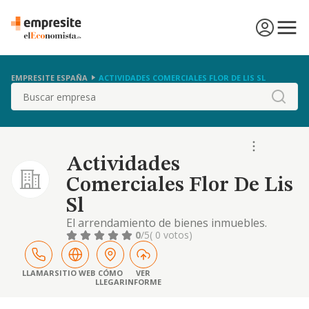
EMPRESITE ESPAÑA
ACTIVIDADES COMERCIALES FLOR DE LIS SL
Buscar
Actividades
Comerciales Flor De Lis
Sl
El arrendamiento de bienes inmuebles.
0
/5
( 0 votos)
LLAMAR
SITIO WEB
CÓMO
VER
LLEGAR
INFORME