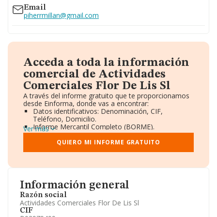
Email
piherrmillan@gmail.com
Acceda a toda la información
comercial de Actividades
Comerciales Flor De Lis Sl
A través del informe gratuito que te proporcionamos
desde Einforma, donde vas a encontrar:
Datos identificativos: Denominación, CIF,
Teléfono, Domicilio.
Informe Mercantil Completo (BORME).
Ver más
Gráficos de Evolución Ventas y Empleados.
Consejo de Administración y Administradores.
QUIERO MI INFORME GRATUITO
Directivos y Ejecutivos.
Accionistas.
Participaciones y Vinculaciones en otras empresas.
Artículos de prensa publicados sobre la empresa.
Información oficial y registral complementaria.
Información general
Razón social
Actividades Comerciales Flor De Lis Sl
CIF