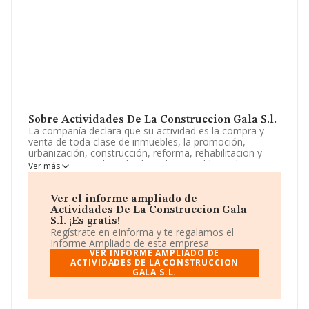
Sobre Actividades De La Construccion Gala S.l.
La compañía declara que su actividad es la compra y
venta de toda clase de inmuebles, la promoción,
urbanización, construcción, reforma, rehabilitacion y
mantenimiento de toda clase de inmuebles, urbanos e
Ver más
industriales, publicos o privados, para su venta o alq. La
sociedad está registrada como Sociedad Limitada. Su
CNAE corresponde a 6812 con código '%cnae%'. No
Ver el informe ampliado de
realiza actividad de importación y/o exportación.
Actividades De La Construccion Gala
S.l. ¡Es gratis!
Para comunicarse con sus oficinas, el número de
Regístrate en eInforma y te regalamos el
teléfono es 913679487.
Informe Ampliado de esta empresa.
VER INFORME AMPLIADO DE
La compañía
ACTIVIDADES DE LA CONSTRUCCION
Actividades de La Construcción Gala
GALA S.L.
S.L
, CIF B84563253, está situada en Calle Jorge Juan
núm. 118, (28028), en el municipio de Madrid, Madrid.
En base a la información de la que dispone INFORMA