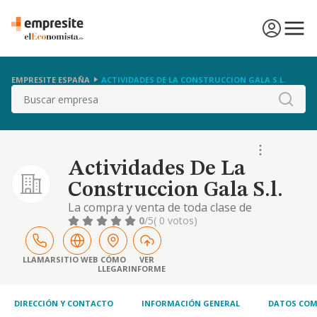
EMPRESITE ESPAÑA
ACTIVIDADES DE LA CONSTRUCCION GALA S.L.
Buscar
Actividades De La
Construccion Gala S.l.
La compra y venta de toda clase de
inmuebles, la promocion, urbanizacion,
0
/5
( 0 votos)
construccion, reforma, rehabilitacion y
mantenimiento de toda clase de inmuebles,
urbanos e industriales, publicos o privados,
LLAMAR
SITIO WEB
CÓMO
VER
LLEGAR
INFORME
para su venta o alq
DIRECCIÓN Y CONTACTO
INFORMACIÓN GENERAL
DATOS COM