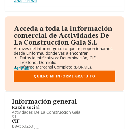
Añadir Email
Acceda a toda la información
comercial de Actividades De
La Construccion Gala S.l.
A través del informe gratuito que te proporcionamos
desde Einforma, donde vas a encontrar:
Datos identificativos: Denominación, CIF,
Teléfono, Domicilio.
Informe Mercantil Completo (BORME).
Ver más
Gráficos de Evolución Ventas y Empleados.
Consejo de Administración y Administradores.
QUIERO MI INFORME GRATUITO
Directivos y Ejecutivos.
Accionistas.
Participaciones y Vinculaciones en otras empresas.
Artículos de prensa publicados sobre la empresa.
Información oficial y registral complementaria.
Información general
Razón social
Actividades De La Construccion Gala
S.l.
CIF
B84563253