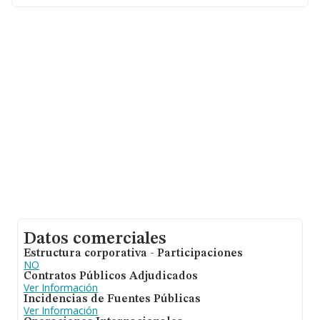
sobre 231.218 compañías, la facturación en el ámbito
nacional alcanza los 29.817 millones de euros y la media
entre todas las compañías es de 128 mil euros de
ventas. Respecto a la información de la provincia
(hablamos de Madrid), en la base de datos INFORMA
constan 39467 empresas, cuyas ventas han obtenido
los 14.368 millones de euros. Como información
adicional de interés, la antigüedad desde la constitución
es de 20 años. La media de empleados es de 1.
Datos comerciales
Estructura corporativa - Participaciones
NO
Contratos Públicos Adjudicados
Ver Información
Incidencias de Fuentes Públicas
Ver Información