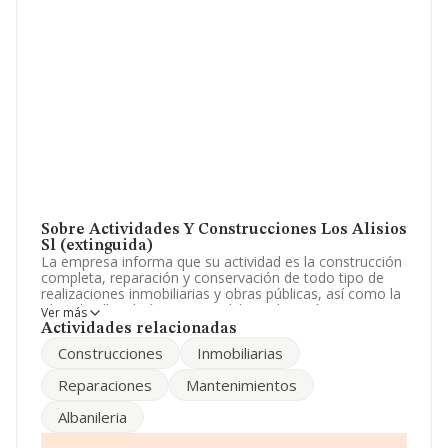
Sobre Actividades Y Construcciones Los Alisios
Sl (extinguida)
La empresa informa que su actividad es la construcción
completa, reparación y conservación de todo tipo de
realizaciones inmobiliarias y obras públicas, así como la
obra de albanilería en general. la explotación por si o
Ver más
mediante cesion a terceros de apartame. La empresa
Actividades relacionadas
es una Sociedad Limitada. Su actividad CNAE es
Construcciones
Inmobiliarias
'%cnae%' con código 6811. La empresa no tiene
actividad en mercados exteriores.
Reparaciones
Mantenimientos
Para comunicarse con sus oficinas, el número de
Albanileria
teléfono es 928708422 y la dirección de correo es
matr@idecnet.com
.