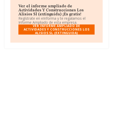
La sociedad española
Actividades y Construcciones
Ver el informe ampliado de
Los Alisios S.L (extinguida)
, con número de
Actividades Y Construcciones Los
identificación fiscal B35982941, tiene su domicilio social
Alisios Sl (extinguida) ¡Es gratis!
establecido en Calle Anemona C.Com. Los Alisios,
Regístrate en eInforma y te regalamos el
(35212), Telde, Las Palmas, Islas Canarias.
Informe Ampliado de esta empresa.
VER INFORME AMPLIADO DE
En base a la información de la que dispone INFORMA
ACTIVIDADES Y CONSTRUCCIONES LOS
ALISIOS SL (EXTINGUIDA)
sobre 67.991 compañías, a nivel nacional la facturación
asciende a 7.139 millones de euros y en 2019 la media
de facturación de ventas entre todas las compañías
alcanza los 105 mil euros. En relación con la
información de la provincia de Las Palmas, en la base
de datos de INFORMA aparecen 931 empresas, cuyas
ventas en 2019 han alcanzado los 40 millones de euros.
Como información adicional de interés, los empleados
de media son 1; la media de antigüedad desde la
constitución es de 13 años.