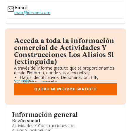
Email
matr@idecnet.com
Acceda a toda la información
comercial de Actividades Y
Construcciones Los Alisios Sl
(extinguida)
A través del informe gratuito que te proporcionamos
desde Einforma, donde vas a encontrar:
Datos identificativos: Denominación, CIF,
Ver más
Teléfono, Domicilio.
Informe Mercantil Completo (BORME).
QUIERO MI INFORME GRATUITO
Gráficos de Evolución Ventas y Empleados.
Consejo de Administración y Administradores.
Directivos y Ejecutivos.
Accionistas.
Participaciones y Vinculaciones en otras empresas.
Información general
Artículos de prensa publicados sobre la empresa.
Información oficial y registral complementaria.
Razón social
Actividades Y Construcciones Los
Alisios Sl (extinguida)