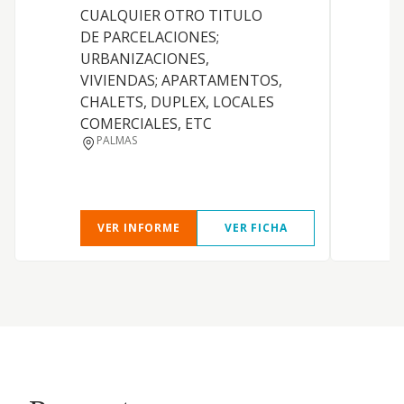
e
CUALQUIER OTRO TITULO
m
DE PARCELACIONES;
a
URBANIZACIONES,
a
VIVIENDAS; APARTAMENTOS,
p
CHALETS, DUPLEX, LOCALES
A
COMERCIALES, ETC
PALMAS
VER INFORME
VER FICHA