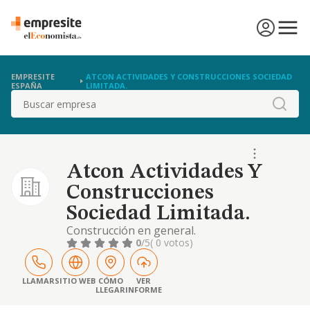
EMPRESITE
ATCON ACTIVIDADES Y CONSTRUCCIONES SOCIEDAD
ESPAÑA
LIMITADA.
Buscar
Atcon Actividades Y
Construcciones
Sociedad Limitada.
Construcción en general.
0
/5
( 0 votos)
LLAMAR
SITIO WEB
CÓMO
VER
LLEGAR
INFORME