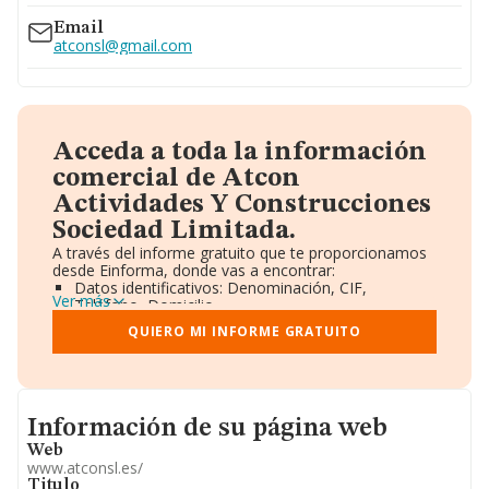
Email
atconsl@gmail.com
Acceda a toda la información
comercial de Atcon
Actividades Y Construcciones
Sociedad Limitada.
A través del informe gratuito que te proporcionamos
desde Einforma, donde vas a encontrar:
Datos identificativos: Denominación, CIF,
Ver más
Teléfono, Domicilio.
Informe Mercantil Completo (BORME).
QUIERO MI INFORME GRATUITO
Gráficos de Evolución Ventas y Empleados.
Consejo de Administración y Administradores.
Directivos y Ejecutivos.
Accionistas.
Participaciones y Vinculaciones en otras empresas.
Informacion de su página web
Información de su página web
Artículos de prensa publicados sobre la empresa.
Información oficial y registral complementaria.
Web
www.atconsl.es/
Titulo