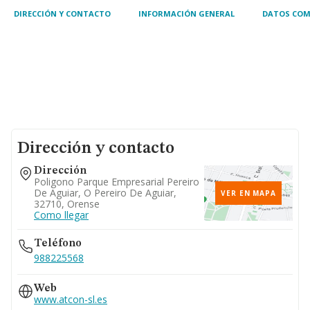
DIRECCIÓN Y CONTACTO
INFORMACIÓN GENERAL
DATOS COM
Dirección y contacto
Dirección
Poligono Parque Empresarial Pereiro
De Aguiar, O Pereiro De Aguiar,
VER EN MAPA
32710, Orense
Como llegar
Teléfono
988225568
Web
www.atcon-sl.es