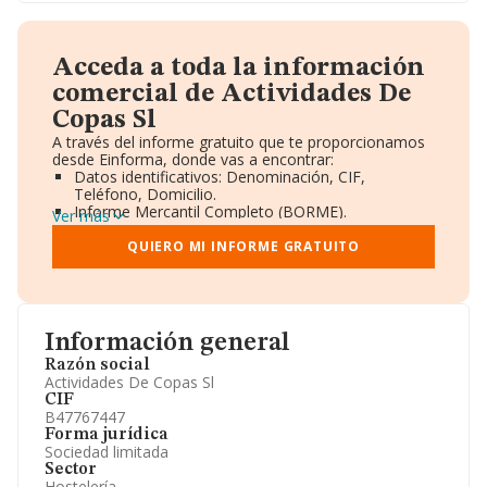
Acceda a toda la información
comercial de Actividades De
Copas Sl
A través del informe gratuito que te proporcionamos
desde Einforma, donde vas a encontrar:
Datos identificativos: Denominación, CIF,
Teléfono, Domicilio.
Informe Mercantil Completo (BORME).
Ver más
Gráficos de Evolución Ventas y Empleados.
Consejo de Administración y Administradores.
QUIERO MI INFORME GRATUITO
Directivos y Ejecutivos.
Accionistas.
Participaciones y Vinculaciones en otras empresas.
Artículos de prensa publicados sobre la empresa.
Información oficial y registral complementaria.
Información general
Razón social
Actividades De Copas Sl
CIF
B47767447
Forma jurídica
Sociedad limitada
Sector
Hostelería