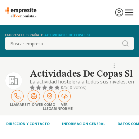
EMPRESITE ESPAÑA
ACTIVIDADES DE COPAS SL
Buscar
Actividades De Copas Sl
La actividad hostelera a todos sus niveles, en
cafeterías, restaurantes, salas de fiestas y de
0
/5
( 0 votos)
juego, bares y similares
LLAMAR
SITIO WEB
CÓMO
VER
LLEGAR
INFORME
DIRECCIÓN Y CONTACTO
INFORMACIÓN GENERAL
DATOS COM