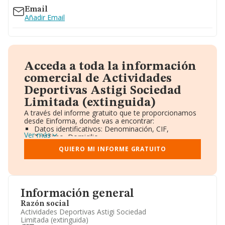
Email
Añadir Email
Acceda a toda la información
comercial de Actividades
Deportivas Astigi Sociedad
Limitada (extinguida)
A través del informe gratuito que te proporcionamos
desde Einforma, donde vas a encontrar:
Datos identificativos: Denominación, CIF,
Ver más
Teléfono, Domicilio.
Informe Mercantil Completo (BORME).
QUIERO MI INFORME GRATUITO
Gráficos de Evolución Ventas y Empleados.
Consejo de Administración y Administradores.
Directivos y Ejecutivos.
Accionistas.
Participaciones y Vinculaciones en otras empresas.
Información general
Artículos de prensa publicados sobre la empresa.
Información oficial y registral complementaria.
Razón social
Actividades Deportivas Astigi Sociedad
Limitada (extinguida)