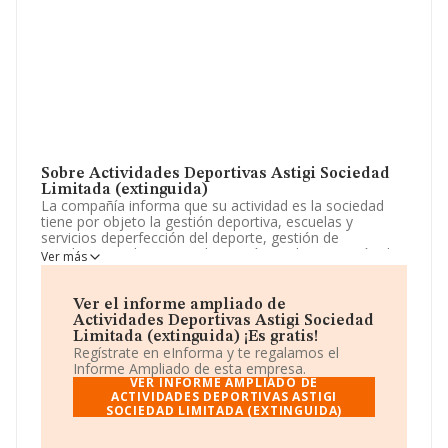
Sobre Actividades Deportivas Astigi Sociedad
Limitada (extinguida)
La compañía informa que su actividad es la sociedad
tiene por objeto la gestión deportiva, escuelas y
servicios deperfección del deporte, gestión de
instalaciones deportivas, la gestión y administración de
Ver más
entidades deportivas y el asesoramiento en materia
deportiva. La empresa es una Sociedad Limitada. Su
CNAE corresponde a 9311 con código 'Gestión de
Ver el informe ampliado de
instalaciones deportivas'. La sociedad no tiene actividad
Actividades Deportivas Astigi Sociedad
en mercados exteriores.
Limitada (extinguida) ¡Es gratis!
Regístrate en eInforma y te regalamos el
La compañía
Actividades Deportivas Astigi
Informe Ampliado de esta empresa.
Sociedad Limitada (extinguida)
, B91914580, está
VER INFORME AMPLIADO DE
situada en Calle José Herrainz Caraballo núm. 1, (41400),
ACTIVIDADES DEPORTIVAS ASTIGI
SOCIEDAD LIMITADA (EXTINGUIDA)
Ecija, Sevilla, Andalucía.
Con los datos a disposición de INFORMA sobre 10.917