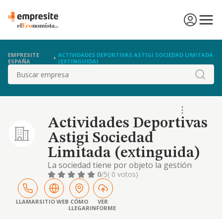
EMPRESITE
ACTIVIDADES DEPORTIVAS ASTIGI SOCIEDAD LIMITADA
ESPAÑA
(EXTINGUIDA)
Buscar
Actividades Deportivas
Astigi Sociedad
Limitada (extinguida)
La sociedad tiene por objeto la gestión
deportiva, escuelas y servicios deperfección
0
/5
( 0 votos)
del deporte, gestión de instalaciones
deportivas, la gestión y administración de
entidades deportivas y el asesoramiento en
LLAMAR
SITIO WEB
CÓMO
VER
LLEGAR
INFORME
materia deportiva