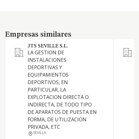
Empresas similares
Empresas similares
JTS SEVILLE S.L.
LA GESTION DE
1
INSTALACIONES
y
DEPORTIVAS Y
a
EQUIPAMIENTOS
D
DEPORTIVOS, EN
I
PARTICULAR, LA
A
EXPLOTACION DIRECTA O
A
INDIRECTA, DE TODO TIPO
I
DE APARATOS DE PUESTA EN
t
FORMA, DE UTILIZACION
h
PRIVADA, ETC
SEVILLA