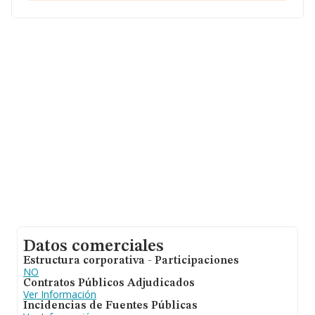
empresas pertenecientes al sector, a nivel nacional la
facturación asciende a 2.827 millones de euros y la
media de facturación de ventas entre todas las
compañías alcanza los 258 mil euros. En relación con la
información de la provincia de Sevilla, en la base de
datos de INFORMA aparecen 398 empresas, cuyas
ventas han obtenido los 48 millones de euros.
Finalmente, para completar los datos de sector los
empleados de media son 4. La antigüedad desde la
constitución es de 11 años.
Datos comerciales
Estructura corporativa - Participaciones
NO
Contratos Públicos Adjudicados
Ver Información
Incidencias de Fuentes Públicas