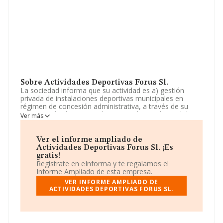
Sobre Actividades Deportivas Forus Sl.
La sociedad informa que su actividad es a) gestión
privada de instalaciones deportivas municipales en
régimen de concesión administrativa, a través de su
participación directa o indirecta en el capital social de
Ver más
sociedades con-cesionarias o uniones temporales de
empresas que han resultado adjudicatarias en
procedimientos de licitación púb. La empresa está
Ver el informe ampliado de
registrada como Sociedad Limitada. Su actividad CNAE
Actividades Deportivas Forus Sl. ¡Es
es 'Gestión de instalaciones deportivas' con código
gratis!
9311. La sociedad no tiene actividad en mercados
Regístrate en eInforma y te regalamos el
exteriores.
Informe Ampliado de esta empresa.
VER INFORME AMPLIADO DE
La sociedad española
Actividades Deportivas Forus
ACTIVIDADES DEPORTIVAS FORUS SL.
S.L
, B87949046, tiene su domicilio social establecido en
Avenida Del Plantio núm. 11, (28821), Coslada, Madrid.
En relación con el sector y disponiendo de los datos de