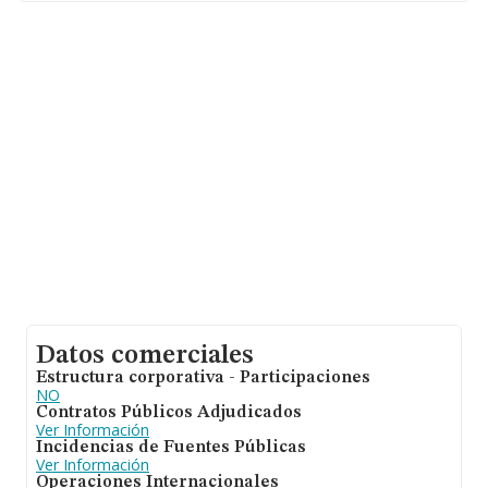
hasta 10.917 empresas, a nivel nacional la facturación
asciende a 2.827 millones de euros y se calcula un
promedio de facturación de 258 mil euros entre todas
las compañías. En cuanto a la información relativa a la
provincia de Madrid, en la base de datos de INFORMA
aparecen 2361 empresas, cuyas ventas en 2021 han
alcanzado los 761 millones de euros. Finalmente, para
completar los datos de sector, en 2021, la media de
antigüedad desde la constitución es de 11 años. Los
empleados de media son 4.
Datos comerciales
Estructura corporativa - Participaciones
NO
Contratos Públicos Adjudicados
Ver Información
Incidencias de Fuentes Públicas
Ver Información
Operaciones Internacionales