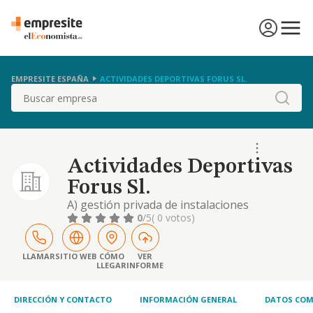
EMPRESITE ESPAÑA
ACTIVIDADES DEPORTIVAS FORUS SL.
Buscar
Actividades Deportivas
Forus Sl.
A) gestión privada de instalaciones
deportivas municipales en régimen de
0
/5
( 0 votos)
concesión administrativa, a través de su
participación directa o indirecta en el capital
social de sociedades con-cesionarias o
LLAMAR
SITIO WEB
CÓMO
VER
LLEGAR
INFORME
uniones temporales de empresas que han
resultado adjudicatarias en procedimientos
de licitación púb
DIRECCIÓN Y CONTACTO
INFORMACIÓN GENERAL
DATOS COM