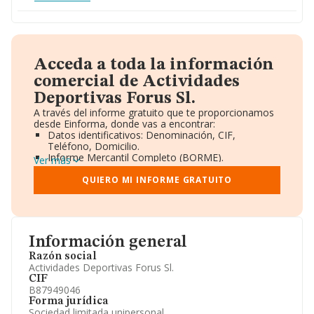
Acceda a toda la información
comercial de Actividades
Deportivas Forus Sl.
A través del informe gratuito que te proporcionamos
desde Einforma, donde vas a encontrar:
Datos identificativos: Denominación, CIF,
Teléfono, Domicilio.
Informe Mercantil Completo (BORME).
Ver más
Gráficos de Evolución Ventas y Empleados.
Consejo de Administración y Administradores.
QUIERO MI INFORME GRATUITO
Directivos y Ejecutivos.
Accionistas.
Participaciones y Vinculaciones en otras empresas.
Artículos de prensa publicados sobre la empresa.
Información oficial y registral complementaria.
Información general
Razón social
Actividades Deportivas Forus Sl.
CIF
B87949046
Forma jurídica
Sociedad limitada unipersonal