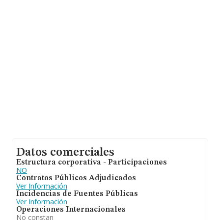
promedio de la facturación de ventas entre todas las
compañías asciende a los 157 mil euros. Teniendo en
cuenta la información sobre Murcia, en la base de datos
INFORMA constan 91 empresas, con ventas en el año
2019 de 6 millones de euros. Con el fin de ampliar la
información relativa a las compañías, la antigüedad
desde la constitución es de 9 años. La media de
empleados es de 3.
Datos comerciales
Estructura corporativa - Participaciones
NO
Contratos Públicos Adjudicados
Ver Información
Incidencias de Fuentes Públicas
Ver Información
Operaciones Internacionales
No constan