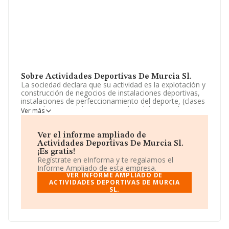
Sobre Actividades Deportivas De Murcia Sl.
La sociedad declara que su actividad es la explotación y
construcción de negocios de instalaciones deportivas,
instalaciones de perfeccionamiento del deporte, (clases
particulares), instalaciones para la celebracion de
Ver más
espectáculos deportivos, cafeterías, cafe-bar,
restaurante, salas de fiestas y hostelería en general. La
empresa es una Sociedad Limitada. Tiene CNAE: 9313 -
Ver el informe ampliado de
'Actividades de los gimnasios'. La empresa no tiene
Actividades Deportivas De Murcia Sl.
actividad en mercados exteriores.
¡Es gratis!
Regístrate en eInforma y te regalamos el
La sociedad
Actividades Deportivas de Murcia S.L
,
Informe Ampliado de esta empresa.
con NIF B73815037, está situada en Avenida Jeronimos
VER INFORME AMPLIADO DE
núm. 126, (30107), en el municipio de Guadalupe,
ACTIVIDADES DEPORTIVAS DE MURCIA
SL.
Murcia.
En base a la información de la que dispone INFORMA
sobre 4.711 compañías, en el ámbito nacional la
facturación alcanza la cifra de 742 millones de euros y el