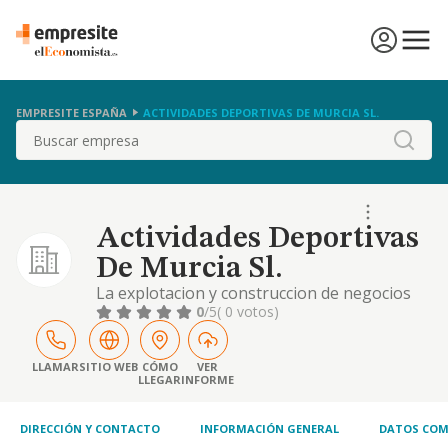
EMPRESITE ESPAÑA
ACTIVIDADES DEPORTIVAS DE MURCIA SL.
Buscar
Actividades Deportivas
De Murcia Sl.
La explotacion y construccion de negocios
de instalaciones deportivas, instalaciones de
0
/5
( 0 votos)
perfeccionamiento del deporte, (clases
particulares), instalaciones para la
celebracion de espectaculos deportivos,
LLAMAR
SITIO WEB
CÓMO
VER
LLEGAR
INFORME
cafeterias, cafe-bar, restaurante, salas de
fiestas y hosteleria en general
DIRECCIÓN Y CONTACTO
INFORMACIÓN GENERAL
DATOS COM