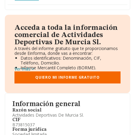
Acceda a toda la información
comercial de Actividades
Deportivas De Murcia Sl.
A través del informe gratuito que te proporcionamos
desde Einforma, donde vas a encontrar:
Datos identificativos: Denominación, CIF,
Teléfono, Domicilio.
Informe Mercantil Completo (BORME).
Ver más
Gráficos de Evolución Ventas y Empleados.
Consejo de Administración y Administradores.
QUIERO MI INFORME GRATUITO
Directivos y Ejecutivos.
Accionistas.
Participaciones y Vinculaciones en otras empresas.
Artículos de prensa publicados sobre la empresa.
Información oficial y registral complementaria.
Información general
Razón social
Actividades Deportivas De Murcia Sl.
CIF
B73815037
Forma jurídica
Sociedad limitada