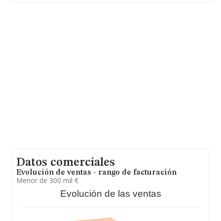
facturación alcanza la cifra de 29.667 millones de euros
y la media entre todas las compañías es de 709 mil
euros de ventas en 2007. En cuanto a la información
relativa a la provincia de Madrid, en la base de datos
INFORMA constan 10557 empresas, cuyas ventas han
obtenido los 14.947 millones de euros. Para aportar
ulterior información de interés en el ámbito sectorial,
los empleados de media son 5; la antigüedad alcanza
los 16 años desde la constitución.
Datos comerciales
Evolución de ventas - rango de facturación
Menor de 300 mil €
Evolución de las ventas