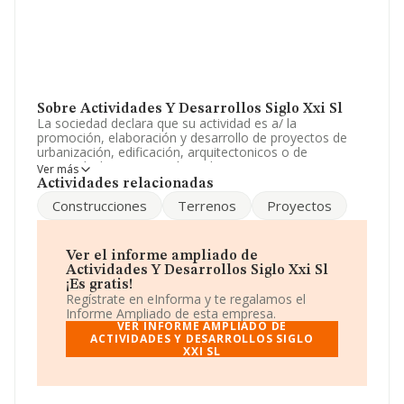
Sobre Actividades Y Desarrollos Siglo Xxi Sl
La sociedad declara que su actividad es a/ la
promoción, elaboración y desarrollo de proyectos de
urbanización, edificación, arquitectonicos o de
ingeniería, la construcción, sobre terrenos propios y
Ver más
ajenos de toda clase de obras y edificaciones,. La
Actividades relacionadas
empresa es una Sociedad Limitada. Tiene CNAE: 7112 -
Construcciones
Terrenos
Proyectos
'Servicios técnicos de ingeniería y otras actividades
relacionadas con el asesoramiento técnico'. La
compañía no tiene actividad en mercados exteriores.
Ver el informe ampliado de
Para comunicarse con sus oficinas, el número de
Actividades Y Desarrollos Siglo Xxi Sl
teléfono es 913691035.
¡Es gratis!
Regístrate en eInforma y te regalamos el
La compañía
Actividades y Desarrollos Siglo Xxi S.L
,
Informe Ampliado de esta empresa.
NIF B83043356, tiene su domicilio social establecido en
VER INFORME AMPLIADO DE
Calle Principe núm. 5 Bj, (28012), en el municipio de
ACTIVIDADES Y DESARROLLOS SIGLO
XXI SL
Madrid, Madrid.
En relación con el sector y disponiendo de los datos de
hasta 41.818 empresas, en el ámbito nacional la