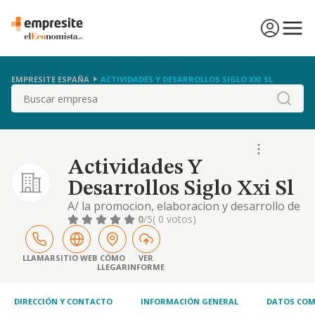
EMPRESITE ESPAÑA
ACTIVIDADES Y DESARROLLOS SIGLO XXI SL
Buscar
Actividades Y
Desarrollos Siglo Xxi Sl
A/ la promocion, elaboracion y desarrollo de
proyectos de urbanizacion, edificacion,
0
/5
( 0 votos)
arquitectonicos o de ingenieria, la
construccion, sobre terrenos propios y
ajenos de toda clase de obras y edificaciones,
LLAMAR
SITIO WEB
CÓMO
VER
LLEGAR
INFORME
DIRECCIÓN Y CONTACTO
INFORMACIÓN GENERAL
DATOS COM