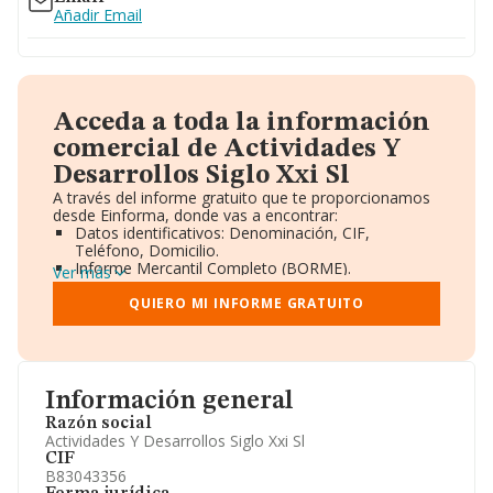
Añadir Email
Acceda a toda la información
comercial de Actividades Y
Desarrollos Siglo Xxi Sl
A través del informe gratuito que te proporcionamos
desde Einforma, donde vas a encontrar:
Datos identificativos: Denominación, CIF,
Teléfono, Domicilio.
Informe Mercantil Completo (BORME).
Ver más
Gráficos de Evolución Ventas y Empleados.
Consejo de Administración y Administradores.
QUIERO MI INFORME GRATUITO
Directivos y Ejecutivos.
Accionistas.
Participaciones y Vinculaciones en otras empresas.
Artículos de prensa publicados sobre la empresa.
Información oficial y registral complementaria.
Información general
Razón social
Actividades Y Desarrollos Siglo Xxi Sl
CIF
B83043356