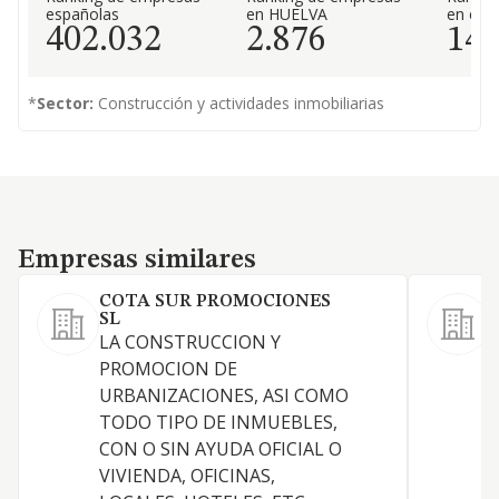
españolas
en HUELVA
en el 
402.032
2.876
14.
*
Sector:
Construcción y actividades inmobiliarias
Empresas similares
Empresas similares
COTA SUR PROMOCIONES
SL
LA CONSTRUCCION Y
C
PROMOCION DE
d
URBANIZACIONES, ASI COMO
TODO TIPO DE INMUEBLES,
CON O SIN AYUDA OFICIAL O
VIVIENDA, OFICINAS,