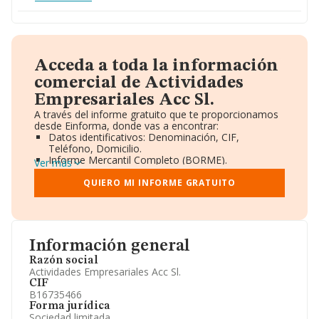
Acceda a toda la información
comercial de Actividades
Empresariales Acc Sl.
A través del informe gratuito que te proporcionamos
desde Einforma, donde vas a encontrar:
Datos identificativos: Denominación, CIF,
Teléfono, Domicilio.
Informe Mercantil Completo (BORME).
Ver más
Gráficos de Evolución Ventas y Empleados.
Consejo de Administración y Administradores.
QUIERO MI INFORME GRATUITO
Directivos y Ejecutivos.
Accionistas.
Participaciones y Vinculaciones en otras empresas.
Artículos de prensa publicados sobre la empresa.
Información oficial y registral complementaria.
Información general
Razón social
Actividades Empresariales Acc Sl.
CIF
B16735466
Forma jurídica
Sociedad limitada