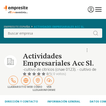
EMPRESITE ESPAÑA
ACTIVIDADES EMPRESARIALES ACC SL.
Buscar
Actividades
Empresariales Acc Sl.
-cultivo de cítricos (cnae 0123). - cultivo de
frutos con hueso y pepitas (cnae 0124 ). -
0
/5
( 0 votos)
cultivo de otros árboles y arbustos frutales y
frutos secos (0125). -explotación de caballos
y otros equinos (cne 0143). -promoción
LLAMAR
SITIO WEB
CÓMO
VER
LLEGAR
INFORME
inmobiliarias (cnae 4110). -construcción de
edificios residenciales (cnae 4121)
DIRECCIÓN Y CONTACTO
INFORMACIÓN GENERAL
DATOS COM