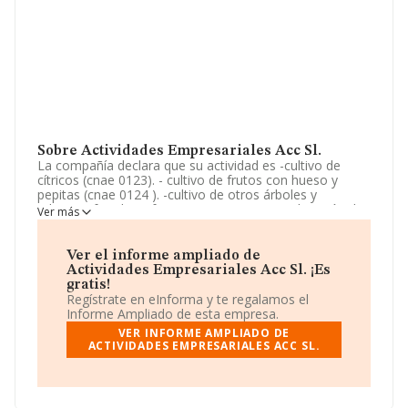
Sobre Actividades Empresariales Acc Sl.
La compañía declara que su actividad es -cultivo de
cítricos (cnae 0123). - cultivo de frutos con hueso y
pepitas (cnae 0124 ). -cultivo de otros árboles y
arbustos frutales y frutos secos (0125). -explotación de
Ver más
caballos y otros equinos (cne 0143). -promoción
inmobiliarias (cnae 4110). -construcción de edificios
residenciales (cnae 4121). La empresa está registrada
Ver el informe ampliado de
como Sociedad Limitada. Su actividad CNAE es
Actividades Empresariales Acc Sl. ¡Es
'%cnae%' con código 4101. No realiza actividad de
gratis!
importación y/o exportación.
Regístrate en eInforma y te regalamos el
Informe Ampliado de esta empresa.
El número de empleados ha crecido un
VER INFORME AMPLIADO DE
92.233.720.368.547.760% y teniendo en cuenta la
ACTIVIDADES EMPRESARIALES ACC SL.
información a disposición de INFORMA, ha contado con
un número de empleados inferior a la media de sector.
Respecto a la posición de la empresa según los niveles