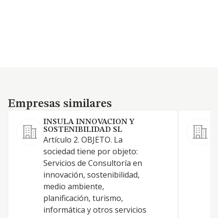
Empresas similares
Empresas similares
INSULA INNOVACION Y
SOSTENIBILIDAD SL
L
Artículo 2. OBJETO. La
d
sociedad tiene por objeto:
a
Servicios de Consultoría en
c
innovación, sostenibilidad,
e
medio ambiente,
d
planificación, turismo,
a
informática y otros servicios
r