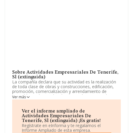
Sobre Actividades Empresariales De Tenerife,
Sl (extinguida)
La compañía declara que su actividad es la realización
de toda clase de obras y construcciones, edificación,
promoción, comercialización y arrendamiento de
inmuebles, así como la administración y gestos de
Ver más
operaciones relacionadas con la anteriormente
enumerad. La sociedad está registrada como Sociedad
Limitada. Su actividad CNAE es '%cnae%' con código
Ver el informe ampliado de
7499. La sociedad no tiene actividad en mercados
Actividades Empresariales De
exteriores.
Tenerife, Sl (extinguida) ¡Es gratis!
Regístrate en eInforma y te regalamos el
Para más información es posible contactar a través del
Informe Ampliado de esta empresa.