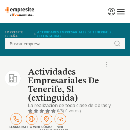
EMPRESITE
ACTIVIDADES EMPRESARIALES DE TENERIFE, SL
ESPAÑA
(EXTINGUIDA)
Buscar
Actividades
Empresariales De
Tenerife, Sl
(extinguida)
La realizacion de toda clase de obras y
construcciones, edificacion, promocion,
0
/5
( 0 votos)
comercializacion y arrendamiento de
inmuebles, asi como la administracion y
gestos de operaciones relacionadas con la
LLAMAR
SITIO WEB
CÓMO
VER