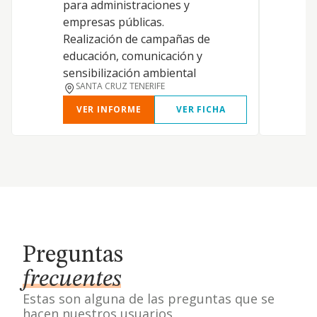
para administraciones y
n
empresas públicas.
e
Realización de campañas de
c
educación, comunicación y
d
sensibilización ambiental
SANTA CRUZ TENERIFE
VER INFORME
VER FICHA
Preguntas
frecuentes
Estas son alguna de las preguntas que se
hacen nuestros usuarios