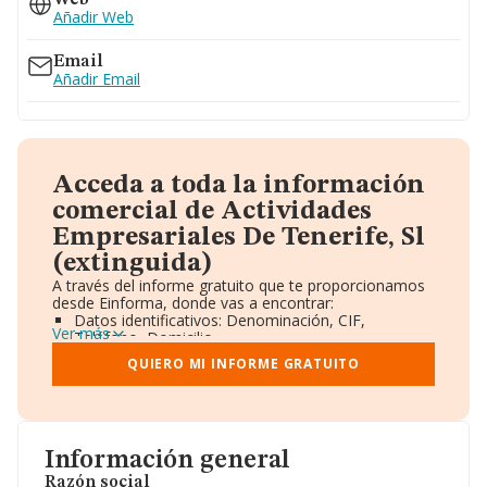
Web
Añadir Web
Email
Añadir Email
Acceda a toda la información
comercial de Actividades
Empresariales De Tenerife, Sl
(extinguida)
A través del informe gratuito que te proporcionamos
desde Einforma, donde vas a encontrar:
Datos identificativos: Denominación, CIF,
Ver más
Teléfono, Domicilio.
Informe Mercantil Completo (BORME).
QUIERO MI INFORME GRATUITO
Gráficos de Evolución Ventas y Empleados.
Consejo de Administración y Administradores.
Directivos y Ejecutivos.
Accionistas.
Participaciones y Vinculaciones en otras empresas.
Información general
Artículos de prensa publicados sobre la empresa.
Información oficial y registral complementaria.
Razón social