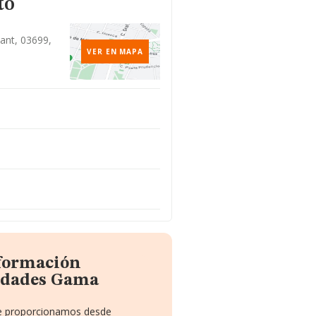
to
cant, 03699,
VER EN MAPA
nformación
vidades Gama
 te proporcionamos desde