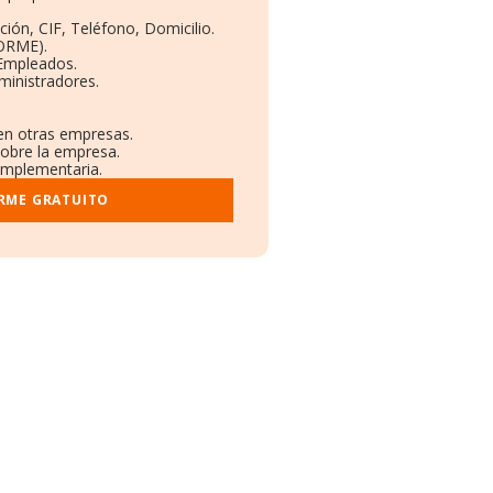
ción, CIF, Teléfono, Domicilio.
BORME).
 Empleados.
ministradores.
 en otras empresas.
sobre la empresa.
complementaria.
ORME GRATUITO