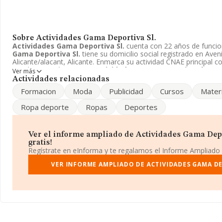
Sobre Actividades Gama Deportiva Sl.
Actividades Gama Deportiva Sl.
cuenta con 22 años de funci
Gama Deportiva Sl.
tiene su domicilio social registrado en Aven
Alicante/alacant, Alicante. Enmarca su actividad CNAE principal 
instalaciones deportivas.
Actividades Gama Deportiva Sl.
apar
Ver más
Sociedad limitada.
Actividades relacionadas
Formacion
Moda
Publicidad
Cursos
Materi
Ropa deporte
Ropas
Deportes
Ver el informe ampliado de Actividades Gama Depor
gratis!
Regístrate en eInforma y te regalamos el Informe Ampliado
VER INFORME AMPLIADO DE ACTIVIDADES GAMA DE