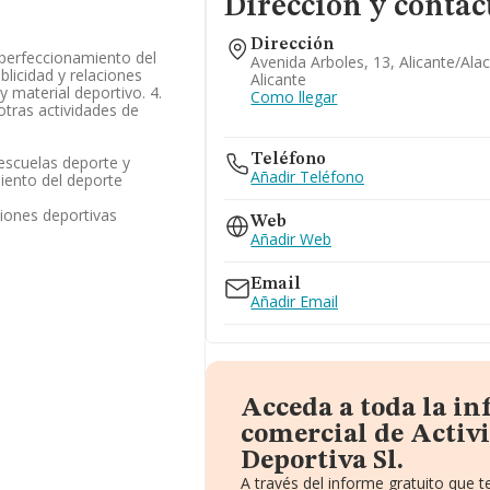
Dirección y contac
Dirección
e perfeccionamiento del
Avenida Arboles, 13, Alicante/ala
blicidad y relaciones
Alicante
y material deportivo. 4.
Como llegar
otras actividades de
Teléfono
 escuelas deporte y
Añadir Teléfono
iento del deporte
ciones deportivas
Web
Añadir Web
Email
Añadir Email
Acceda a toda la i
comercial de Acti
Deportiva Sl.
A través del informe gratuito que