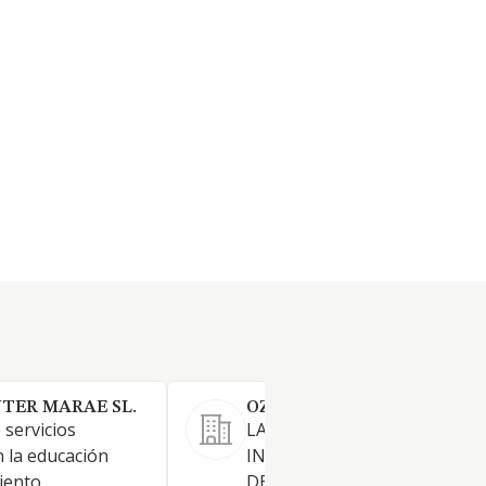
TER MARAE SL.
OZONE BOWLING ALBACET
 servicios
LA CONSTRUCCION,
n la educación
INSTALACION Y/O EXPLOTA
iento,
DE COMPLEJOS DEPORTIVO,