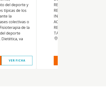
to del deporte y
RECREATIVOS Y/O DE
s típicas de los
RESTAURACION, EN LOS QUE
ante la
INCLUYAN Y CONEXION EN
ases colectivas o
ACTIVIDADES DEPORTIVAS,
Fisioterapia de la
RECREATIVAS Y DE HOSTELER
y del deporte
TALES COMO BOLERAS, PIST
ALICANTE
 Dietética, va
VER FICHA
VER INFORME
VER FIC