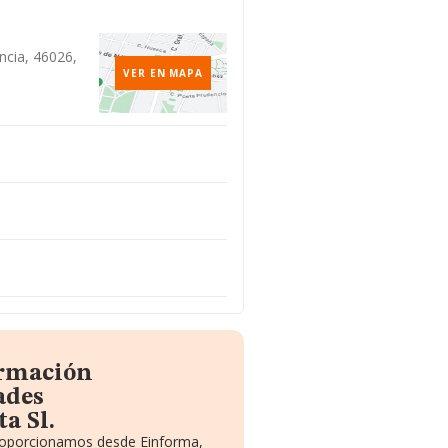
encia, 46026,
VER EN MAPA
ormación
ades
a Sl.
proporcionamos desde Einforma,