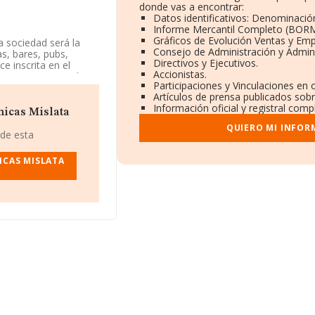
donde vas a encontrar:
Datos identificativos: Denominación
Informe Mercantil Completo (BORM
Gráficos de Evolución Ventas y Em
la sociedad será la
Consejo de Administración y Admini
as, bares, pubs,
Directivos y Ejecutivos.
e inscrita en el
Accionistas.
'%cnae%'. No realiza
Participaciones y Vinculaciones en 
Artículos de prensa publicados sob
Información oficial y registral com
rmación disponible en
micas Mislata
de la media de
QUIERO MI INFOR
 de esta
ndo a los niveles de
ICAS MISLATA
 ha perdido 1.343
tas son algunas de las
a S.L
y
Petit Palau
abajo:
Stansens Luc
3.481 puestos
oracio I Disseny
as antes de la
r se encuentran:
Red
 en el ranking
L
, CIF B40637613,
26), en el municipio