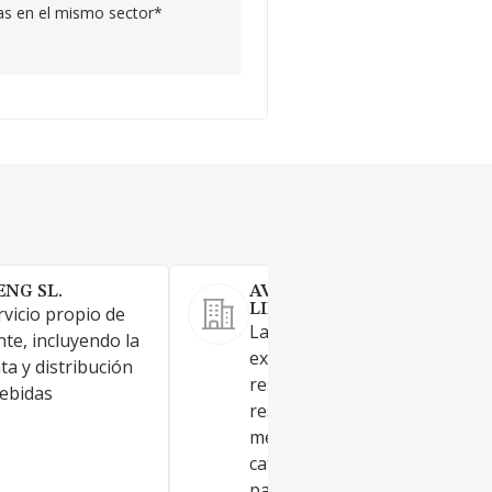
s en el mismo sector*
ENG SL.
AVIV VALENCIA SOCIEDAD
LIMITADA.
rvicio propio de
La prestación, gestión y
te, incluyendo la
explotación de la actividad de
ta y distribución
restauración y cocina en
bebidas
restaurantes, cafeterías, bare
mesones, así como los servici
catering y comidas preparad
para su consumo dentro o fu