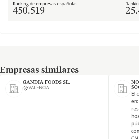
Ranking de empresas españolas
Ranki
450.519
25
Empresas similares
Empresas similares
GANDIA FOODS SL.
NO
VALENCIA
SO
El 
en:
res
hos
púb
com
CNA