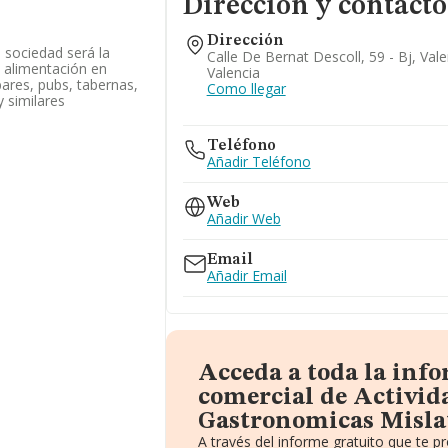
Dirección y contacto
Dirección
a sociedad será la
Calle De Bernat Descoll, 59 - Bj, Val
e alimentación en
Valencia
bares, pubs, tabernas,
Como llegar
y similares
Teléfono
Añadir Teléfono
Web
Añadir Web
Email
Añadir Email
Acceda a toda la inf
comercial de Activid
Gastronomicas Mislat
A través del informe gratuito que te 