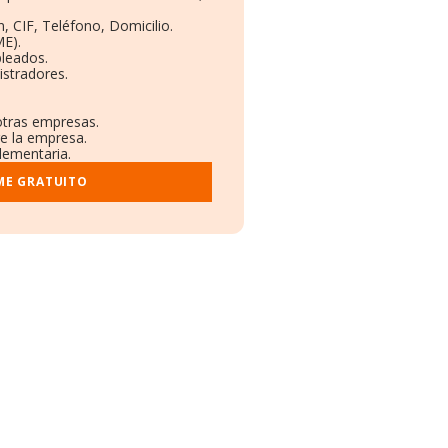
, CIF, Teléfono, Domicilio.
E).
pleados.
stradores.
otras empresas.
re la empresa.
plementaria.
ME GRATUITO