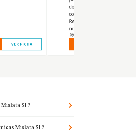
del establecimiento (se
corresponde con el epígrafe
Restaurantes que constituye 
núm
VALENCIA
VER FICHA
VER INFORME
VER FIC
Mislata Sl.?
micas Mislata Sl.?