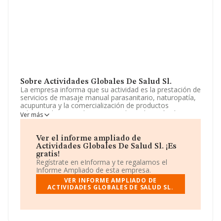
Sobre Actividades Globales De Salud Sl.
La empresa informa que su actividad es la prestación de
servicios de masaje manual parasanitario, naturopatía,
acupuntura y la comercialización de productos
relacionados con tales servicios. la explotación de
Ver más
salones e institutos de belleza y estética, gabinetes de
estética, tratamientos corporales, sauna, masajes
terapéuticos y de relax. La sociedad está inscrita en el
Ver el informe ampliado de
Registro Mercantil como Sociedad Limitada. La
Actividades Globales De Salud Sl. ¡Es
actividad de referencia CNAE corresponde a 'Otras
gratis!
actividades sanitarias n.c.o.p.', cuyo Código es 8699. La
Regístrate en eInforma y te regalamos el
compañía no tiene actividad en mercados exteriores.
Informe Ampliado de esta empresa.
VER INFORME AMPLIADO DE
La empresa
Actividades Globales de Salud S.L
, con
ACTIVIDADES GLOBALES DE SALUD SL.
NIF B05303821, se encuentra en Calle Edgar Neville
núm. S/N, (29660), en el municipio de Marbella, en
Málaga, Andalucía.