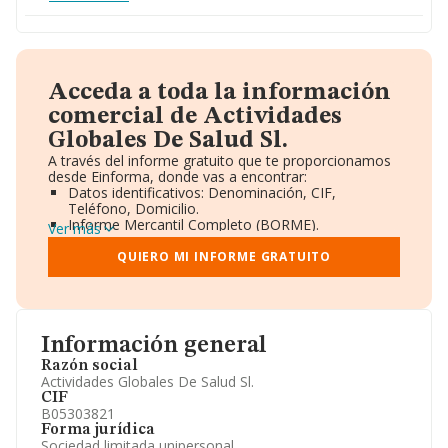
Acceda a toda la información
comercial de Actividades
Globales De Salud Sl.
A través del informe gratuito que te proporcionamos
desde Einforma, donde vas a encontrar:
Datos identificativos: Denominación, CIF,
Teléfono, Domicilio.
Informe Mercantil Completo (BORME).
Ver más
Gráficos de Evolución Ventas y Empleados.
Consejo de Administración y Administradores.
QUIERO MI INFORME GRATUITO
Directivos y Ejecutivos.
Accionistas.
Participaciones y Vinculaciones en otras empresas.
Artículos de prensa publicados sobre la empresa.
Información oficial y registral complementaria.
Información general
Razón social
Actividades Globales De Salud Sl.
CIF
B05303821
Forma jurídica
Sociedad limitada unipersonal