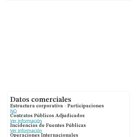
En relación con el sector y disponiendo de los datos de
hasta 15.196 empresas, a nivel nacional la facturación
asciende a 4.441 millones de euros y la media entre
todas las compañías es de 292 mil euros de ventas. En
cuanto a la información relativa a la provincia de
Málaga, en la base de datos de INFORMA aparecen 723
empresas, con ventas de hasta 127 millones de euros.
Como información adicional de interés, los empleados
de media son 4; la antigüedad alcanza los 13 años
desde la constitución.
Datos comerciales
Estructura corporativa - Participaciones
NO
Contratos Públicos Adjudicados
Ver Información
Incidencias de Fuentes Públicas
Ver Información
Operaciones Internacionales