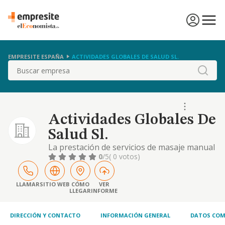
EMPRESITE ESPAÑA
ACTIVIDADES GLOBALES DE SALUD SL.
Buscar
Actividades Globales De
Salud Sl.
La prestación de servicios de masaje manual
parasanitario, naturopatía, acupuntura y la
0
/5
( 0 votos)
comercialización de productos relacionados
con tales servicios. la explotación de salones
e institutos de belleza y estética, gabinetes
LLAMAR
SITIO WEB
CÓMO
VER
LLEGAR
INFORME
de estética, tratamientos corporales, sauna,
masajes terapéuticos y de relax
DIRECCIÓN Y CONTACTO
INFORMACIÓN GENERAL
DATOS COM