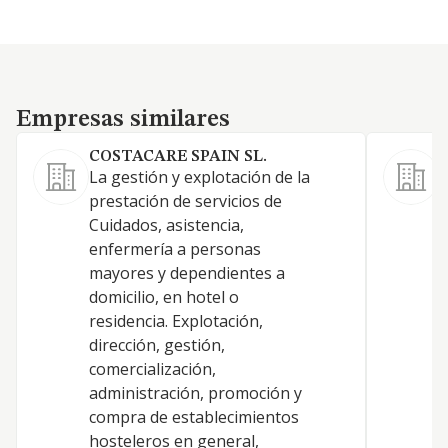
Empresas similares
Empresas similares
COSTACARE SPAIN SL.
S
La gestión y explotación de la
A
prestación de servicios de
O
Cuidados, asistencia,
n
enfermería a personas
8
mayores y dependientes a
e
domicilio, en hotel o
/
residencia. Explotación,
b
dirección, gestión,
t
comercialización,
/
administración, promoción y
g
compra de establecimientos
y
hosteleros en general,